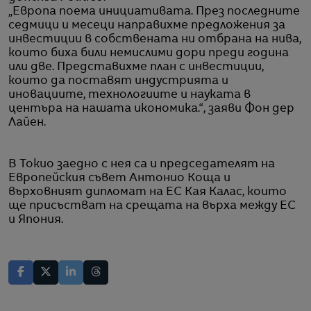
„Европа поема инициативата. През последните
седмици и месеци направихме предложения за
инвестиции в собствената ни отбрана на нива,
които биха били немислими дори преди година
или две. Представихме план с инвестиции,
които да поставят индустрията и
иновациите, технологиите и науката в
центъра на нашата икономика.“, заяви Фон дер
Лайен.
В Токио заедно с нея са и председателят на
Европейския съвет Антонио Коща и
върховният дипломат на ЕС Кая Калас, които
ще присъстват на срещата на върха между ЕС
и Япония.