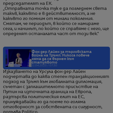
председателят на ЕК.
„Отправната точка тук е да погледнем света
такъв, какъвто е в действителност, а не
какъвто го помним от минали поколения.
Смятам, че периодът, в който се намираме
сега, и начинът, по който се справяме с него, ще
определят останалата част от този век.“
Фон дер Лайен за търговската
война на Тръмп: Никога повече
няма да се върнем към
статуквото
11.04.2025 / 07:30
Изказването на Урсула фон дер Лайен
подчертава до каква степен транзакционният
подход на Тръмп към глобалната дипломация,
съчетан с заплашителното присъствие на
Путин на източната граница на Европа,
разтърсва политическия елит на ЕС,
принуждавайки го да поеме по-голяма
отговорност за собствената си сигурност,
допълва Politico.