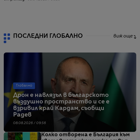
от
ПОСЛЕДНИ ГЛОБАЛНО
виж още
Глобално
Дрон е навлязъл в българското
въздушно пространство и се е
взривил край Кардам, съобщи
Радев
08.08.2026 / 09:56
Колко отворена е България към