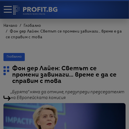
Начало
Глобално
Фон дер Лайен: Светът се промени завинаги... време е да
се справим с това
Глобално
Фон дер Лайен: Светът се
промени завинаги... време е да се
справим с това
„Бурята“ няма да отмине, предупреди председателят
на Европейската комисия