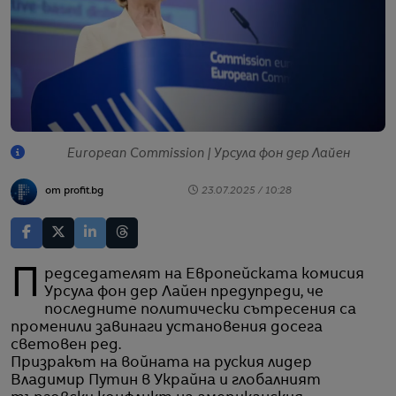
European Commission | Урсула фон дер Лайен
от profit.bg
23.07.2025 / 10:28
Председателят на Европейската комисия
Урсула фон дер Лайен предупреди, че
последните политически сътресения са
променили завинаги установения досега
световен ред.
Призракът на войната на руския лидер
Владимир Путин в Украйна и глобалният