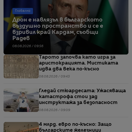
Глобално
Дрон е навлязъл в българското
въздушно пространство и се е
взривил край Кардам, съобщи
Радев
08.08.2026 / 09:56
Тарото започва като игра за
аристокрацията. Мистиката
идва два века по-късно
08.08.2026 / 09:43
Гледай стюардесата: Ужасяваща
катастрофа стои зад
инструктажа за безопасност
08.08.2026 / 09:09
4 млрд. евро по-късно: Защо
българските железници