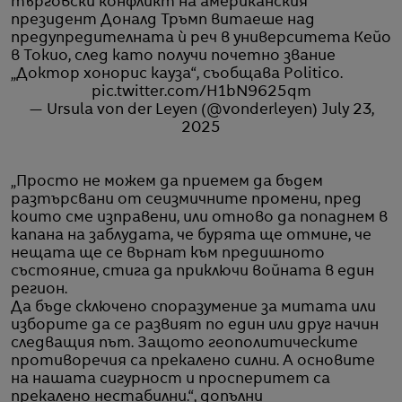
търговски конфликт на американския
президент Доналд Тръмп витаеше над
предупредителната ѝ реч в университета Кейо
в Токио, след като получи почетно звание
„Доктор хонорис кауза“, съобщава Politico.
pic.twitter.com/H1bN9625qm
— Ursula von der Leyen (@vonderleyen)
July 23,
2025
„Просто не можем да приемем да бъдем
разтърсвани от сеизмичните промени, пред
които сме изправени, или отново да попаднем в
капана на заблудата, че бурята ще отмине, че
нещата ще се върнат към предишното
състояние, стига да приключи войната в един
регион.
Да бъде сключено споразумение за митата или
изборите да се развият по един или друг начин
следващия път. Защото геополитическите
противоречия са прекалено силни. А основите
на нашата сигурност и просперитет са
прекалено нестабилни.“, допълни