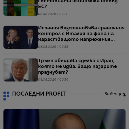
световната икономика отвъд
ЕС?
08.08.2026 / 07:11
Испания възстановява граничния
контрол с Италия на фона на
нарастващото напрежение
заради мигрантите
08.08.2026 / 06:53
Тръмп обещава сделка с Иран,
която не идва. Защо пазарите
празнуват?
08.08.2026 / 06:36
ПОСЛЕДНИ PROFIT
виж още