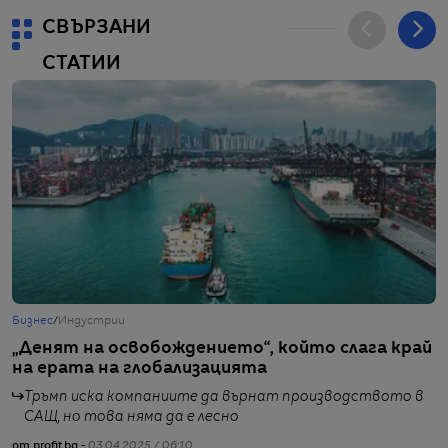
СВЪРЗАНИ
СТАТИИ
Бизнес
/
Индустрии
Г
„Денят на освобождението“, който слага край
С
на ерата на глобализацията
в
С
Тръмп иска компаниите да върнат производството в
САЩ, но това няма да е лесно
от profit.bg -
03.04.2025 / 06:10