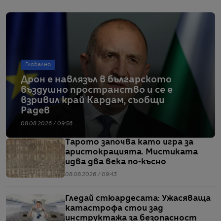
Глобално
Дрон е навлязъл в българското
въздушно пространство и се е
взривил край Кардам, съобщи
Радев
08.08.2026 / 09:56
Тарото започва като игра за
аристокрацията. Мистиката
идва два века по-късно
08.08.2026 / 09:43
Гледай стюардесата: Ужасяваща
катастрофа стои зад
инструктажа за безопасност