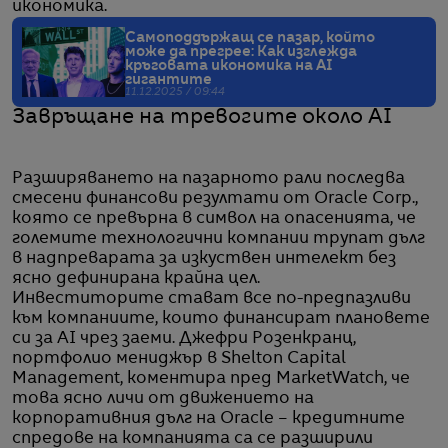
икономика.
Самоподдържащ се пазар, който
може да прегрее: Как изглежда
кръговата икономика на АI
гигантите
11.12.2025 / 09:44
Завръщане на тревогите около AI
Разширяването на пазарното рали последва
смесени финансови резултати от Oracle Corp.,
която се превърна в символ на опасенията, че
големите технологични компании трупат дълг
в надпреварата за изкуствен интелект без
ясно дефинирана крайна цел.
Инвеститорите стават все по-предпазливи
към компаниите, които финансират плановете
си за AI чрез заеми. Джефри Розенкранц,
портфолио мениджър в Shelton Capital
Management, коментира пред MarketWatch, че
това ясно личи от движението на
корпоративния дълг на Oracle – кредитните
спредове на компанията са се разширили