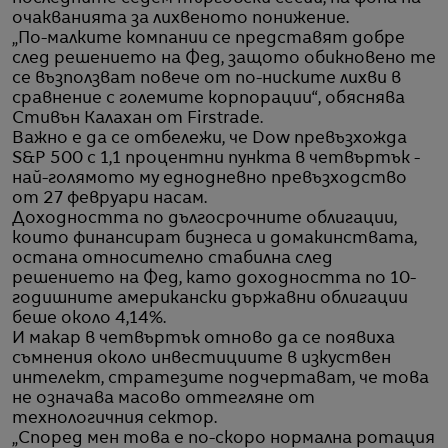
очакванията за лихвеното понижение.
„По-малките компании се представят добре
след решението на Фед, защото обикновено те
се възползват повече от по-ниските лихви в
сравнение с големите корпорации“, обяснява
Стивън Калахан от Firstrade.
Важно е да се отбележи, че Dow превъзхожда
S&P 500 с 1,1 процентни пункта в четвъртък -
най-голямото му еднодневно превъзходство
от 27 февруари насам.
Доходността по дългосрочните облигации,
които финансират бизнеса и домакинствата,
остана относително стабилна след
решението на Фед, като доходността по 10-
годишните американски държавни облигации
беше около 4,14%.
И макар в четвъртък отново да се появиха
съмнения около инвестициите в изкуствен
интелект, стратезите подчертават, че това
не означава масово оттегляне от
технологичния сектор.
„Според мен това е по-скоро нормална ротация