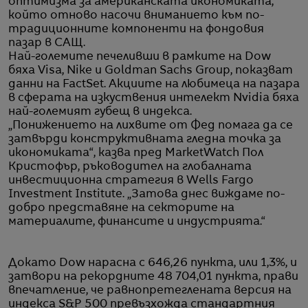
оптимизма за американската икономиката,
който отново насочи вниманието към по-
традиционните компоненти на фондовия
пазар в САЩ.
Най-големите печеливши в рамките на Dow
бяха Visa, Nike и Goldman Sachs Group, показват
данни на FactSet. Акциите на любимеца на пазара
в сферата на изкуствения интелект Nvidia бяха
най-големият губещ в индекса.
„Понижението на лихвите от Фед помага да се
затвърди конструктивната гледна точка за
икономиката“, казва пред MarketWatch Пол
Кристофър, ръководител на глобалната
инвестиционна стратегия в Wells Fargo
Investment Institute. „Затова днес виждаме по-
добро представяне на секторите на
материалите, финансите и индустрията.“
Докато Dow нарасна с 646,26 пункта, или 1,3%, и
затвори на рекордните 48 704,01 пункта, прави
впечатление, че равнопретеглената версия на
индекса S&P 500 превъзхожда стандартния