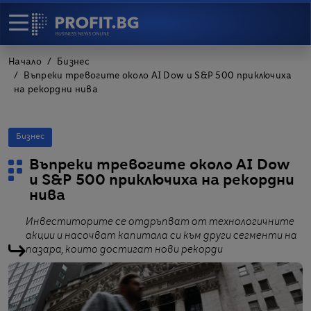
Начало
Бизнес
Въпреки тревогите около AI Dow и S&P 500 приключиха
на рекордни нива
Бизнес
Въпреки тревогите около AI Dow
и S&P 500 приключиха на рекордни
нива
Инвеститорите се отдръпват от технологичните
акции и насочват капитала си към други сегменти на
пазара, които достигат нови рекорди