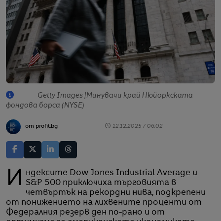
Getty Images |Минувачи край Нюйоркската
фондова борса (NYSE)
от profit.bg
12.12.2025 / 06:02
Индексите Dow Jones Industrial Average и
S&P 500 приключиха търговията в
четвъртък на рекордни нива, подкрепени
от понижението на лихвените проценти от
Федералния резерв ден по-рано и от