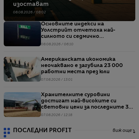
изостават
08.08.2026 / 08:02
Основните индекси на
Уолстрийт отчетоха най-
силното си седмично
представяне от април насам
08.08.2026 / 06:10
Американската икономика
неочаквано е загубила 23 000
работни места през юли
07.08.2026 / 13:01
Хранителните суровини
достигат най-високите си
световни цени за последните 3
години
07.08.2026 / 12:18
ПОСЛЕДНИ PROFIT
виж още