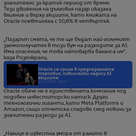
значително за кратък период от време.
Тези движения на дълговия пазар оказаха
влияние и върху акциите, като книжата на
Oracle поевтиняха с 10,8% в четвъртък.
„Пазарът смята, че те ще бъдат най-големият
заемополучател в този бум на разходите за AI.
Има опасения, че това натоварва баланса им“,
каза Розенкранц.
Oracle се срина в предпазарната
търговия, повличайки надолу AI
акциите
11.12.2025 / 10:17
Oracle обаче не е единствената компания под
подобен инвеститорски натиск. Други
технологични гиганти, като Meta Platforms и
Amazon, също отчетоха спадове след новини за
значителни разходи за AI.
„Налице е известна умора от ралито в