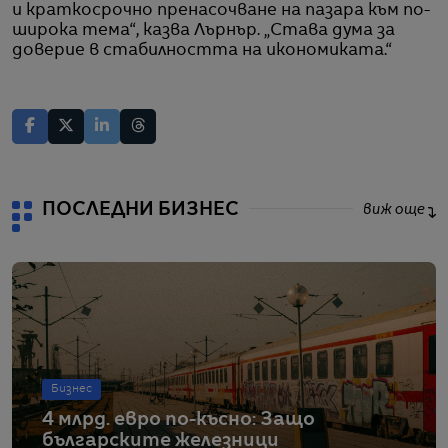
и краткосрочно пренасочване на пазара към по-
широка тема“, казва Лърнър. „Става дума за
доверие в стабилността на икономиката.“
ПОСЛЕДНИ БИЗНЕС
виж още
Бизнес
4 млрд. евро по-късно: Защо
българските железници