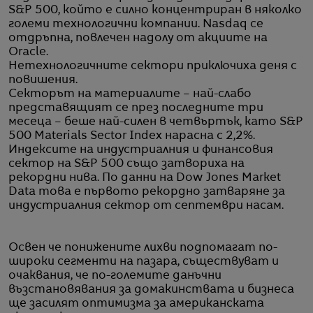
S&P 500, който е силно концентриран в няколко
големи технологични компании. Nasdaq се
отдръпна, повлечен надолу от акциите на
Oracle.
Нетехнологичните сектори приключиха деня с
повишения.
Секторът на материалите – най-слабо
представящият се през последните три
месеца – беше най-силен в четвъртък, като S&P
500 Materials Sector Index нарасна с 2,2%.
Индексите на индустриалния и финансовия
сектор на S&P 500 също затвориха на
рекордни нива. По данни на Dow Jones Market
Data това е първото рекордно затваряне за
индустриалния сектор от септември насам.
Освен че понижените лихви подпомагат по-
широки сегменти на пазара, съществуват и
очаквания, че по-големите данъчни
възстановявания за домакинствата и бизнеса
ще засилят оптимизма за американската