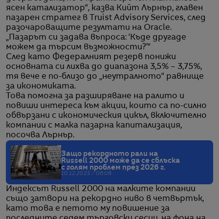
ясен катализатор“, казва Кийт Лърнър, главен
пазарен стратег в Truist Advisory Services, след
разочароващите резултати на Oracle.
„Пазарът си задава въпроса: ‘Къде другаде
можем да търсим възможности?’“
След като Федералният резерв понижи
основната си лихва до диапазона 3,5% – 3,75%,
тя вече е по-близо до „неутралното“ равнище
за икономиката.
Това помогна за разширяване на ралито и
повиши интереса към акции, които са по-силно
обвързани с икономическия цикъл, включително
компании с малка пазарна капитализация,
посочва Лърнър.
Защо рекордното рали на
Russell 2000 може да се сблъска
с голям проблем през 2026 г.
10.12.2025 / 06:08
Индексът Russell 2000 на малките компании
също затвори на рекордно ниво в четвъртък,
като това е петото му повишение за
последните седем търговски сесии, на фона на