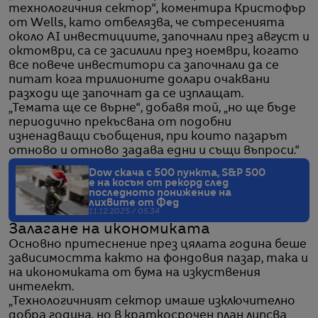
технологичния сектор“, коментира Кристофър
от Wells, като отбелязва, че сътресенията
около AI инвестициите, започнали през август и
октомври, са се засилили през ноември, когато
все повече инвеститори са започнали да се
питат кога трилионите долари очаквани
разходи ще започнат да се изплащат.
„Темата ще се върне“, добавя той, „но ще бъде
периодично прекъсвана от подобни
изненадващи съобщения, при които пазарът
отново и отново задава едни и същи въпроси.“
Dow скача с 500 пункта, S&P 500
е на косъм от рекорд след
последното понижение на
лихвите от Фед
11.12.2025 / 05:34
Залагане на икономиката
Основно притеснение през цялата година беше
зависимостта както на фондовия пазар, така и
на икономиката от бума на изкуствения
интелект.
„Технологичният сектор имаше изключително
добра година, но в краткосрочен план липсва