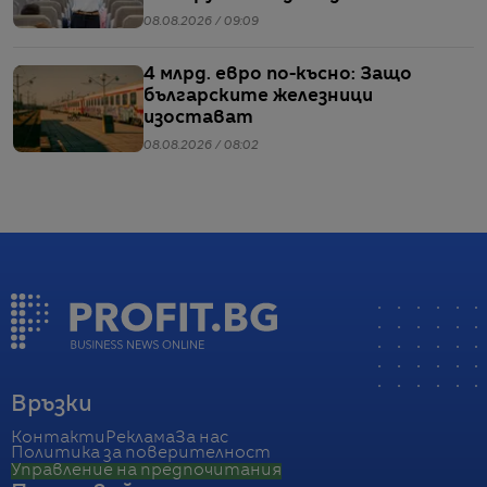
08.08.2026 / 09:09
4 млрд. евро по-късно: Защо
българските железници
изостават
08.08.2026 / 08:02
Връзки
Контакти
Реклама
За нас
Политика за поверителност
Управление на предпочитания