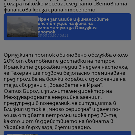
долара няколко месеца, след като световната
финансова криза срина търсенето.
Иран заплашва и финансовите
институции на фона на
ултиматума за Ормузкия
проток
23.03.2026 / 05:11
Ормузкият проток обикновено обслужва около
20% от световните доставки на петрол.
Иранските държавни медии в неделя настояха,
че Техеран ще позволи безопасно преминаване
през пролива на всички кораби, с изключение на
тези, свързани с „враговете на Иран“.
Фатих Бирол, изпълнителен директор на
Международната енергийна агенция,
предупреди в понеделник, че ситуацията в
Близкия изток е „много сериозна“ и далеч по-
лоша от двата петролни шока през 70-те,
както и от въздействието на войната в
Украйна върху газа, взети заедно.