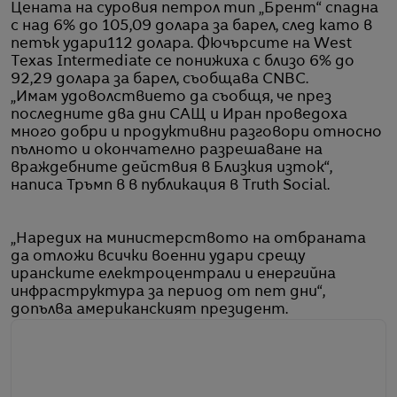
Цената на суровия петрол тип „Брент“ спадна
с над 6% до 105,09 долара за барел, след като в
петък удари112 долара. Фючърсите на West
Texas Intermediate се понижиха с близо 6% до
92,29 долара за барел, съобщава CNBC.
„Имам удоволствието да съобщя, че през
последните два дни САЩ и Иран проведоха
много добри и продуктивни разговори относно
пълното и окончателно разрешаване на
враждебните действия в Близкия изток“,
написа Тръмп в в публикация в Truth Social.
„Наредих на министерството на отбраната
да отложи всички военни удари срещу
иранските електроцентрали и енергийна
инфраструктура за период от пет дни“,
допълва американският президент.