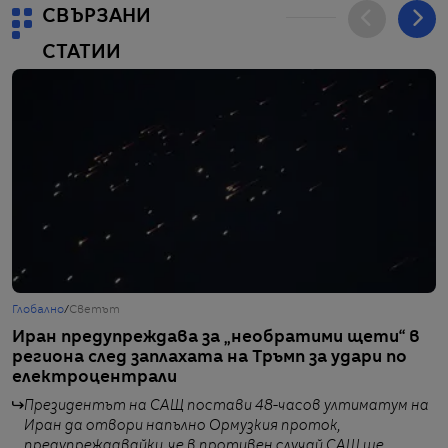
СВЪРЗАНИ
СТАТИИ
Глобално
/
Светът
Б
Иран предупреждава за „необратими щети“ в
С
региона след заплахата на Тръмп за удари по
ч
електроцентрали
Президентът на САЩ постави 48-часов ултиматум на
Иран да отвори напълно Ормузкия проток,
предупреждавайки, че в противен случай САЩ ще