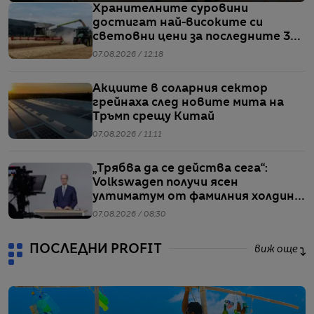
Хранителните суровини
достигат най-високите си
световни цени за последните 3
години
07.08.2026 / 12:18
Акциите в соларния сектор
грейнаха след новите мита на
Тръмп срещу Китай
07.08.2026 / 11:11
„Трябва да се действа сега“:
Volkswagen получи ясен
ултиматум от фамилния холдинг
начело на групата
07.08.2026 / 08:30
ПОСЛЕДНИ PROFIT
виж още