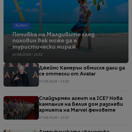
Живот
Почивка на Малдивите след
половин век може да е
туристически мираж
07.08.2026 / 15:32
Джеймс Камерън обмисля дали да
се оттегли от Avatar
07.08.2026 / 14:26
Спайдърмен агент на ICE? Нова
кампания на Белия дом разгневи
армията на Marvel феновете
07.08.2026 / 13:32