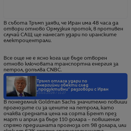
В събота Тръмп заяви, че Иран има 48 часа да
отвори отново Ормузкия проток, в противен
случай САЩ ще нанесат удари по иранските
електроцентрали.
Все още не е ясно кога ще бъде отворен
отново ключовата транспортна енергия за
петрол, допълва CNBC.
Тръмп отлага удари по
енергийни обекти след
„продуктивни“ разговори с Иран
23.03.2026 / 11:27
В понеделник Goldman Sachs значително повиши
прогнозите си за цените на петрола, като
очаква средната цена на сорта Брент през
март и април да бъде 110 долара – повишение
спрямо предишната прогноза от 98 долара, или