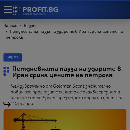
Начало
Бизнес
Петдневната пауза на ударите в Иран срина цените на
петрола
Бизнес
Петдневната пауза на ударите в
Иран срина цените на петрола
Междувременно от Goldman Sachs значително
повишиха прогнозите си, като се очаква средната
цена на сорта Брент през март и април да достигне
110 долара