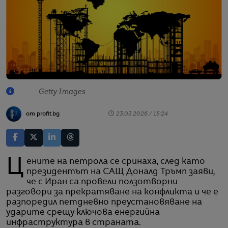
Getty Images
от profit.bg
23.03.2026 / 15:24
Цените на петрола се сринаха, след като
президентът на САЩ Доналд Тръмп заяви,
че с Иран са провели ползотворни
разговори за прекратяване на конфликта и че е
разпоредил петдневно преустановяване на
ударите срещу ключова енергийна
инфраструктура в страната.