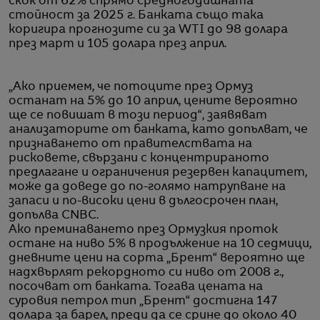
скок от 62% спрямо средногодишната
стойност за 2025 г. Банката също така
коригира прогнозите си за WTI до 98 долара
през март и 105 долара през април.
„Ако приемем, че потоците през Ормуз
останат на 5% до 10 април, цените вероятно
ще се повишат в този период“, заявяват
анализаторите от банката, като допълват, че
признаването от правителствата на
рисковете, свързани с концентрираното
предлагане и ограничения резервен капацитет,
може да доведе до по-голямо натрупване на
запаси и по-високи цени в дългосрочен план,
допълва CNBC.
Ако преминаването през Ормузкия проток
остане на ниво 5% в продължение на 10 седмици,
дневните цени на сорта „Брент“ вероятно ще
надхвърлят рекордното си ниво от 2008 г.,
посочват от банката. Тогава цената на
суровия петрол тип „Брент“ достигна 147
долара за барел, преди да се срине до около 40