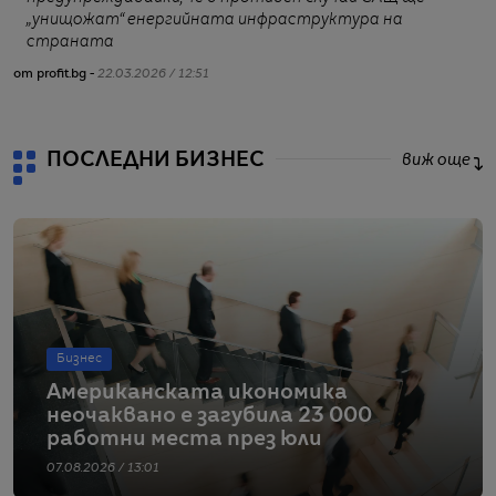
„унищожат“ енергийната инфраструктура на
от
страната
от profit.bg -
22.03.2026 / 12:51
ПОСЛЕДНИ БИЗНЕС
виж още
Бизнес
Американската икономика
неочаквано е загубила 23 000
работни места през юли
07.08.2026 / 13:01