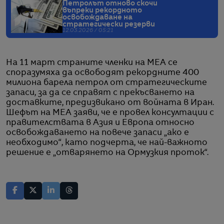
Петролът отново скочи
въпреки рекордното
освобождаване на
стратегически резерви
12.03.2026 / 05:21
На 11 март страните членки на МЕА се
споразумяха да освободят рекордните 400
милиона барела петрол от стратегическите
запаси, за да се справят с прекъсването на
доставките, предизвикано от войната в Иран.
Шефът на МЕА заяви, че е провел консултации с
правителствата в Азия и Европа относно
освобождаването на повече запаси „ако е
необходимо“, като подчерта, че най-важното
решение е „отварянето на Ормузкия проток“.