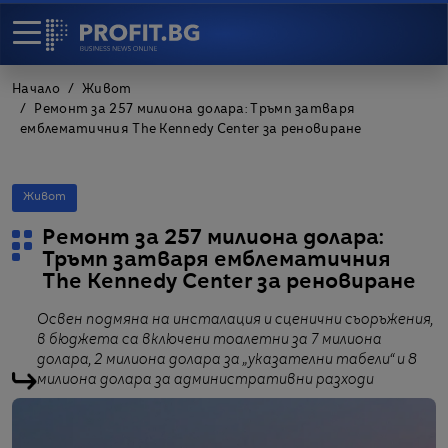
Начало
Живот
Ремонт за 257 милиона долара: Тръмп затваря
емблематичния The Kennedy Center за реновиране
Живот
Ремонт за 257 милиона долара:
Тръмп затваря емблематичния
The Kennedy Center за реновиране
Освен подмяна на инсталация и сценични съоръжения,
в бюджета са включени тоалетни за 7 милиона
долара, 2 милиона долара за „указателни табели“ и 8
милиона долара за административни разходи