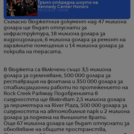
Тръмп открадна шоуто на
Kennedy Center Honors
08.12.2025 / 08:38
Съгласно бюджетния документ над 47 милиона
долара ще бъдат отпуснати за
инфраструктура, 18 милиона долара за
хидроизолация, 6 милиона долара за ремонт на
гаражните помещения и 14 милиона долара за
покрива на терасата.
В бюджета са включени също 3,5 милиона
долара за озеленяване, 500 000 долара за
реставрация на фонтана и 350 000 долара за
стабилизационни работи по протежението на
Rock Creek Parkway. Подобренията в
сигурността ще включват 2,5 милиона долара
за периметъра на River Plaza, 500 000 долара за
сигурността на автомобилния парк и 2 милиона
долара за подмяна на външните врати.
Още 67 милиона долара ще бъдат отпуснати за
обновяване на общите пространства,