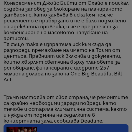
Конгресменът Джойс Бийти от Охайо е поискал
съдебна заповед за блокиране на планираното
затваряне, като заявява в иска към нея, че
решението е прибързано и не е било подложено
на адекватна проверка, и че е предтекст за
компенсиране на масовото напускане на
артисти.
Тя също така е изпратила иск към съда да
разпореди премахване на името на Тръмп от
центъра. Правният иск включва и документи,
които хвърлят светлина върху плановете за
реновиране, финансирани с щедрите 257
милиона долара по закона One Big Beautiful Bill
Act.
Тръмп настоява от своя страна, че ремонтите
са крайно необходими заради повреди като
течове и остаряла климатична система, както
и нужда от подмяна на седалките в
концертната зала, съобщава Deadline.