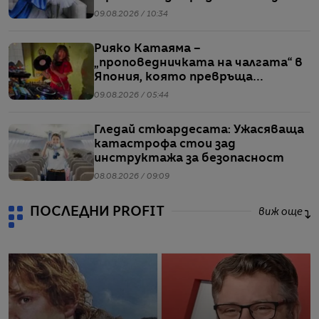
09.08.2026 / 10:34
Рияко Катаяма –
„проповедничката на чалгата“ в
Япония, която превръща
българския попфолк в клубна
09.08.2026 / 05:44
екзотика
Гледай стюардесата: Ужасяваща
катастрофа стои зад
инструктажа за безопасност
08.08.2026 / 09:09
ПОСЛЕДНИ PROFIT
виж още