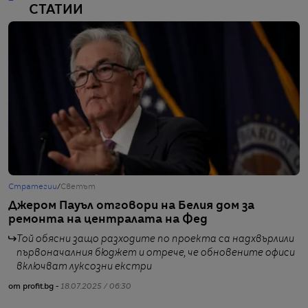
СТАТИИ
Стратегии
/
Светът
С
Джером Пауъл отговори на Белия дом за
Т
ремонта на централата на Фед
с
Той обясни защо разходите по проекта са надхвърлили
първоначалния бюджет и отрече, че обновените офиси
включват луксозни екстри
от profit.bg -
18.07.2025 / 06:30
от