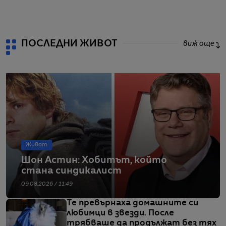
ПОСЛЕДНИ ЖИВОТ
виж още
Живот
Шон Астин: Хобитът, който
стана синдикалист
09.08.2026 / 11:49
Те превърнаха домашните си
любимци в звезди. После
трябваше да продължат без тях