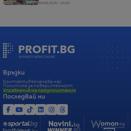
Кучинели за бизнеса и живота
09.08.2026 / 10:00
Връзки
Контакти
Реклама
За нас
Политика за поверителност
Управление на предпочитания
Последвай ни