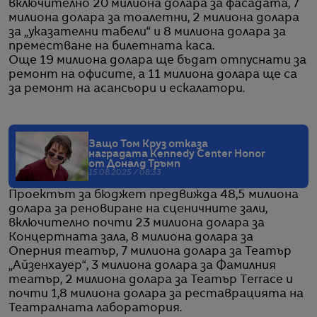
включително 20 милиона долара за фасадата, 7
милиона долара за тоалетни, 2 милиона долара
за „указателни табели“ и 8 милиона долара за
преместване на билетната каса.
Още 19 милиона долара ще бъдат отпуснати за
ремонт на офисите, а 11 милиона долара ще са
за ремонт на асансьори и ескалатори.
Защо Том Круз отказа
наградата Kennedy Center Honor
от Доналд Тръмп
15.08.2025 / 08:33
Проектът за бюджет предвижда 48,5 милиона
долара за реновиране на сценичните зали,
включително почти 23 милиона долара за
Концертната зала, 8 милиона долара за
Оперния театър, 7 милиона долара за Театър
„Айзенхауер“, 3 милиона долара за Фамилния
театър, 2 милиона долара за Театър Terrace и
почти 1,8 милиона долара за реставрацията на
Театралната лаборатория.