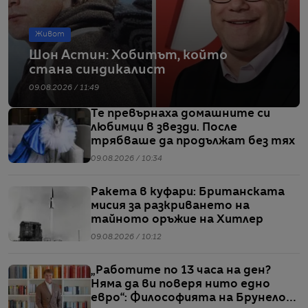
Живот
Шон Астин: Хобитът, който
стана синдикалист
09.08.2026 / 11:49
Те превърнаха домашните си
любимци в звезди. После
трябваше да продължат без тях
09.08.2026 / 10:34
Ракета в куфари: Британската
мисия за разкриването на
тайното оръжие на Хитлер
09.08.2026 / 10:12
„Работите по 13 часа на ден?
Няма да ви поверя нито едно
евро“: Философията на Брунело