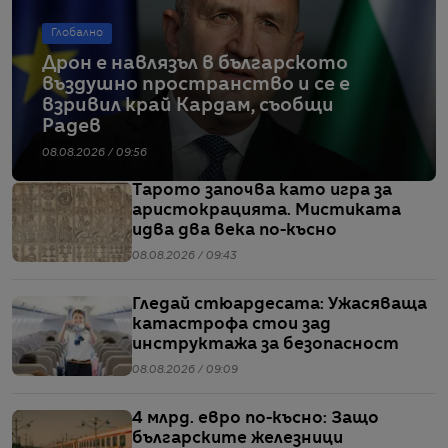
Глобално
Дрон е навлязъл в българското
въздушно пространство и се е
взривил край Кардам, съобщи
Радев
08.08.2026 / 09:56
Тарото започва като игра за
аристокрацията. Мистиката
идва два века по-късно
08.08.2026 / 09:43
Гледай стюардесата: Ужасяваща
катастрофа стои зад
инструктажа за безопасност
08.08.2026 / 09:09
4 млрд. евро по-късно: Защо
българските железници