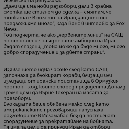
Ислямската република.
„Дали ще има нови разговори, дали в крайна
сметка ще стигнем до сделка – смятам, че
топката е в полето на Иран, защото ние
предложихме много“, каза Ванс в интервю за Fox
News.
Той подчерта, че ако „червените линии“ на САЩ
по отношение на ядрените амбиции на Иран
бъдат спазени, „това може да бъде много, много
добро споразумение и за двете страни“.
Изявлението идва часове след като САЩ
започнаха да блокират кораби, влизащи или
излизащи от ирански пристанища в Ормузкия
проток – ход, който според президента Доналд
Тръмп цели да върне Техеран на масата за
преговори.
Блокадата беше обявена малко след като
американските преговарящи напуснаха
разговорите в Исламабад без да постигнат
споразумение за прекратяване на войната.
Тя има за цел и да принуди Иран да отвори