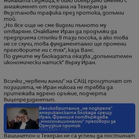
миналата седмица, е било обвързано именно с
ангажимент от страна на Техеран да
възстанови трафика през протока, допълни
той.
„Но все още не сме видели пълното му
отваряне. Очакваме Иран да продължи да
предприема стъпки в тази посока, а ако това
не се случи, това фундаментално ще промени
преговорите ни с тях“, каза Ванс.
По думите му блокадата оказва „допълнителен
икономически натиск“ върху Иран.
Всички „червени линии“ на САЩ произтичат от
позицията, че Иран никога не трябва да
притежава ядрено оръжие, подчерта
вицепрезидентът.
Великобритания „не подкрепя“
американската блокада срещу
Иран, Франция потвърждава
„многонационални“ преговори за
Ормузкия проток
13.04.2026 / 11:15
Вашингтон и Техеран не са успели да постигнат