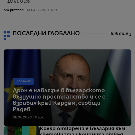
1,0% и 0,6%
от profit.bg -
14.04.2026 / 04:31
от
ПОСЛЕДНИ ГЛОБАЛНО
виж още
Глобално
Дрон е навлязъл в българското
въздушно пространство и се е
взривил край Кардам, съобщи
Радев
08.08.2026 / 09:56
Колко отворена е България към
световната икономика отвъд