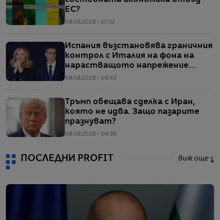
ЕС?
08.08.2026 / 07:11
Испания възстановява граничния
контрол с Италия на фона на
нарастващото напрежение
заради мигрантите
08.08.2026 / 06:53
Тръмп обещава сделка с Иран,
която не идва. Защо пазарите
празнуват?
08.08.2026 / 06:36
ПОСЛЕДНИ PROFIT
виж още