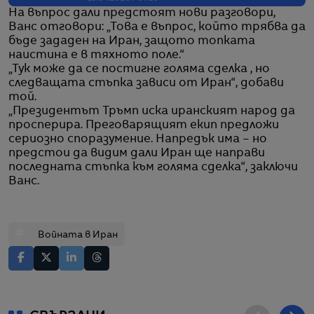
На въпрос дали предстоят нови разговори,
Ванс отговори: „Това е въпрос, който трябва да
бъде зададен на Иран, защото топката
наистина е в тяхното поле.“
„Тук може да се постигне голяма сделка , но
следващата стъпка зависи от Иран“, добави
той.
„Президентът Тръмп иска иранският народ да
просперира. Преговарящият екип предложи
сериозно споразумение. Напредък има – но
предстои да видим дали Иран ще направи
последната стъпка към голяма сделка“, заключи
Ванс.
#
Войната в Иран