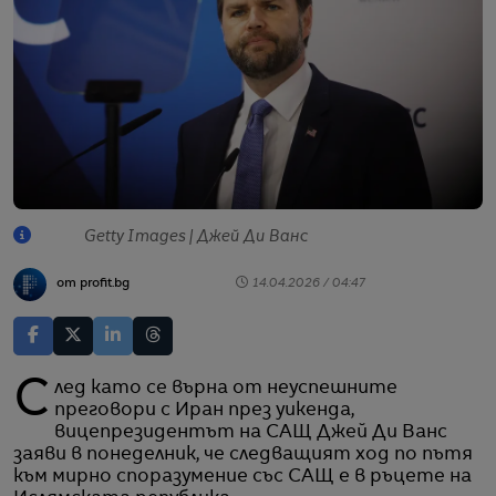
Getty Images | Джей Ди Ванс
от profit.bg
14.04.2026 / 04:47
След като се върна от неуспешните
преговори с Иран през уикенда,
вицепрезидентът на САЩ Джей Ди Ванс
заяви в понеделник, че следващият ход по пътя
към мирно споразумение със САЩ е в ръцете на