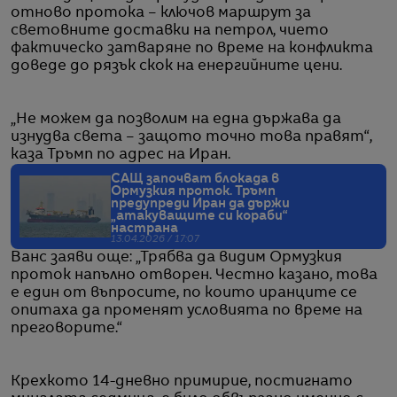
отново протока – ключов маршрут за
световните доставки на петрол, чието
фактическо затваряне по време на конфликта
доведе до рязък скок на енергийните цени.
„Не можем да позволим на една държава да
изнудва света – защото точно това правят“,
каза Тръмп по адрес на Иран.
САЩ започват блокада в
Ормузкия проток. Тръмп
предупреди Иран да държи
„атакуващите си кораби“
настрана
13.04.2026 / 17:07
Ванс заяви още: „Трябва да видим Ормузкия
проток напълно отворен. Честно казано, това
е един от въпросите, по които иранците се
опитаха да променят условията по време на
преговорите.“
Крехкото 14-дневно примирие, постигнато