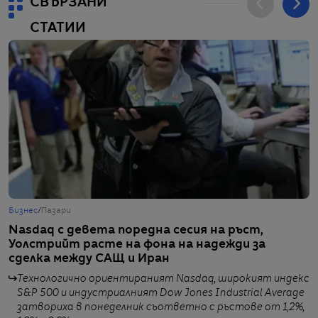
СВЪРЗАНИ
СТАТИИ
Бизнес
/
Пазари
Б
Nasdaq с девета поредна сесия на ръст,
B
Уолстрийт расте на фона на надежди за
а
сделка между САЩ и Иран
Технологично ориентираният Nasdaq, широкият индекс
S&P 500 и индустриалният Dow Jones Industrial Average
затвориха в понеделник съответно с ръстове от 1,2%,