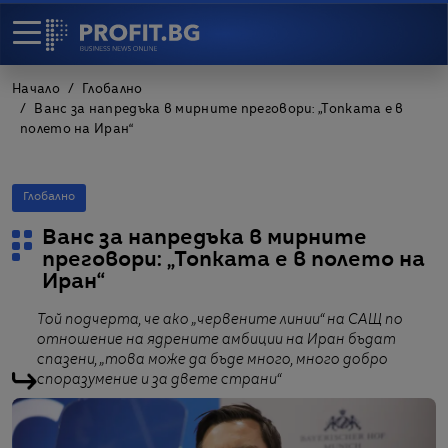
Начало
Глобално
Ванс за напредъка в мирните преговори: „Топката е в
полето на Иран“
Глобално
Ванс за напредъка в мирните
преговори: „Топката е в полето на
Иран“
Той подчерта, че ако „червените линии“ на САЩ по
отношение на ядрените амбиции на Иран бъдат
спазени, „това може да бъде много, много добро
споразумение и за двете страни“