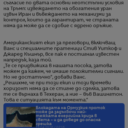
съгласие по двата основни неотстъпни условия
на Тръмп: извеждането на обогатения уран
извън Иран и въвеждането на механизми за
контрол, които да гарантират, че страната
няма да може да се сдобие с ядрено оръжие.
Американският екип за преговори, включващ
Ванс и специалните пратеници Стив Уиткоф и
Джаред Къшнър, все пак е постигнал известен
напредък, каза той.
„Те се придвижиха в нашата посока, затова
можем да кажем, че имаше положителни сигнали.
Но не достатъчно“, добави Ванс.
„Решихме, че при този екип и този времеви
хоризонт няма да се стигне до сделка, затова
те се върнаха в Техеран, а ние – във Вашингтон.
Това е ситуацията към момента.“
Блокадата на Ормузкия проток
може да задълбочи най-
тежката енергийна криза в
света – и да доведе до опасна
грешка
13.04.2026 / 07:16