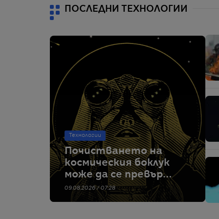
ПОСЛЕДНИ ТЕХНОЛОГИИ
Технологии
Почистването на
космическия боклук
може да се превърне
в следващия голям
09.08.2026 / 07:28
бизнес