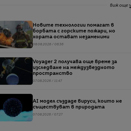
виж още
Новите технологии помагат в
борбата с горските пожари, но
хората остават незаменими
08.08.2026 / 06:36
Voyager 2 получава още време за
изследване на междузвездното
пространство
07.08.2026 / 11:47
AI модел създаде вируси, които не
съществуват в природата
07.08.2026 / 07:27