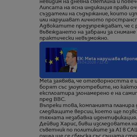
невидим на дневна светлина и повече
Липсата на ясна индикация прави о
създатели на съдържание, които из
или нарушават личното пространст
Адвокатите предупреждават, че с 
въвеждането на забрани за снимане в
практически невъзможно.
ЕК: Meta нарушава европ
29.04.2026 / 12:42
Meta заявява, че отговорността е 
борят със злоупотребите, но както 
експлоатира злонамерено е на сами
пред BBC.
Въпреки това, компанията планира д
следващите версии, което ще позвол
тяхната незабавна идентификация.
Дейвид Харис, бивш изследовател н
съветник по политиките за AI в САЩ
очила ще се сблъска със същата стен