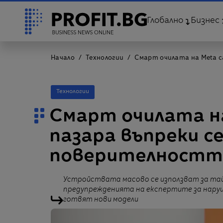
Глобално
Бизнес
Начало
Технологии
Смарт очилата на Meta с
Технологии
Смарт очилата на
пазара въпреки с
поверителностт
Устройствата масово се използват за тай
предупрежденията на експертите за нару
готвят нови модели