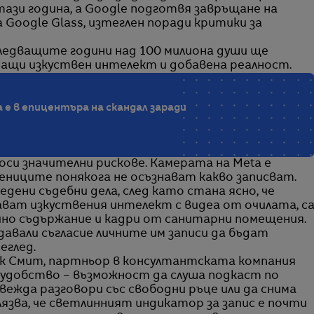
тази година, а Google подготвя завръщане на
 Google Glass, изтеглен поради критики за
ледващите години над 100 милиона души ще
щи изкуствен интелект и добавена реалност.
a е в епицентъра на скандал заради
оси значителни рискове. Камерата на Meta е
ениците понякога не осъзнават какво записват.
дени съдебни дела, след като стана ясно, че
ават изкуствения интелект с видеа от очилата, с
чно съдържание и кадри от санитарни помещения.
авали съгласие личните им записи да бъдат
еглед.
к Смит, партньор в консултантската компания
 удобство – възможност да слуша подкаст по
вежда разговори със свободни ръце или да снима
лязва, че светлинният индикатор за запис е почти