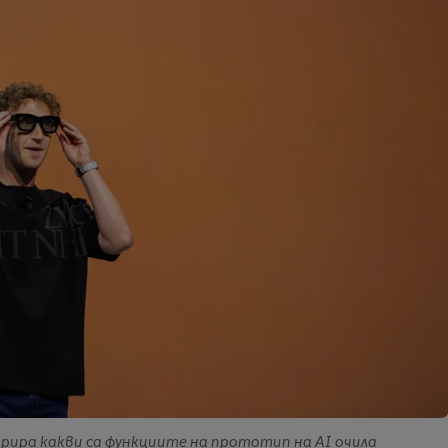
трира какви са функциите на прототип на AI очила