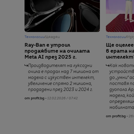
Технологии
/
Джаджи
Технологии
/
Изк
Ray-Ban е утроил
Ще оцелее
продажбите на очилата
в ерата н
Meta AI през 2025 г.
интелект
Производителят на луксозни
Как новото
очила е продал над 7 милиона от
устройств
модела с изкуствен интелект,
до „умни“ 
увеличение спрямо 2 милиона,
поставя п
продадени през 2023 и 2024 г.
дуопола Ap
модела, ко
от profit.bg -
12.02.2026 / 07:42
определяш
мобилната
от profit.bg -
26.