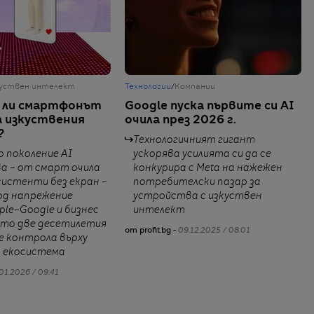
уствен интелект
Технологии
/
Компании
 ли смартфонът
Google пуска първите си AI
а изкуствения
очила през 2026 г.
?
Технологичният гигант
 поколение AI
ускорява усилията си да се
а – от смарт очила
конкурира с Meta на нажежен
асистенти без екран –
потребителски пазар за
од напрежение
устройства с изкуствен
ple–Google и бизнес
интелект
йто две десетилетия
от profit.bg -
09.12.2025 / 08:01
е контрола върху
 екосистема
01.2026 / 09:41