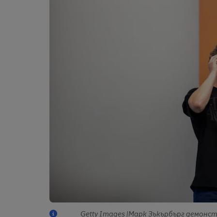
Getty Images |Марк Зъкърбърг демонс