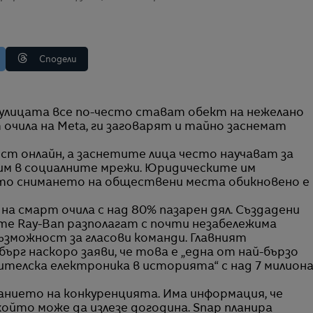
Сподели
 очила на Meta, ги заговарят и тайно заснемат
ст онлайн, а заснетите лица често научават за
им в социалните мрежи. Юридическите им
ато снимането на обществени места обикновено е
а смарт очила с над 80% пазарен дял. Създадени
лите Ray-Ban разполагат с почти незабележима
ъзможност за гласови команди. Главният
рг наскоро заяви, че това е „една от най-бързо
телска електроника в историята“ с над 7 милион
анието на конкуренцията. Има информация, че
ойто може да излезе догодина. Snap планира