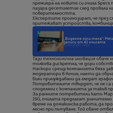
премиера на новите си очила Specs 
пазара десетилетие след провала на
поверителността.
Експертите прогнозират, че през с
притежават устройства, комбинира
„Видяхме голи тела“: Met
записи от AI очилата
30.04.2026 / 14:22
Тази технологична иновация обаче н
толкова дискретна, че дори собств
Наскоро срещу компанията бяха заве
модератори в Кения, наети да обуч
били принуждавани да гледат графи
Потребителите твърдят, че не са д
споделяни с компанията за такъв пр
За ранните потребители като Мар
ISG, очилата предлагат значително
време на домакинска работа, да про
лесно при пътуване. Той обаче отбе