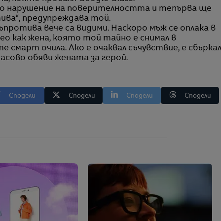
но нарушение на поверителността и тепърва ще
ива“, предупреждава той.
протива вече са видими. Наскоро мъж се оплака в
ео как жена, която той тайно е снимал в
 смарт очила. Ако е очаквал съчувствие, е сбърка
сово обяви жената за герой.
Сподели
Сподели
Сподели
Сподели