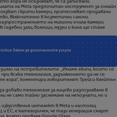
то хора не осъзнават, че са записвани.
чилата на Meta предпочитан инструмент за онлайн
ползват скрити камери, притесняват продавачи
во, включително в козметични салони.
разпространението на милиони очила-камери
 съдебни зали, болници, музеи и кина ще стане
ейския Закон за дигиталните услуги
изцяло на потребителите. „Имаме екипи, които се
при всяка технология, задължението да не се
те хора“, коментира говорителят Трейси Клейтън
а добави технология за лицево разпознаване в
и не само тайно заснемане на непознати, но и
а изкуствения интелект в Meta и настоящ
 и ЕС, е категоричен, че тази генерация смарт
а, която проваля Google Glass.