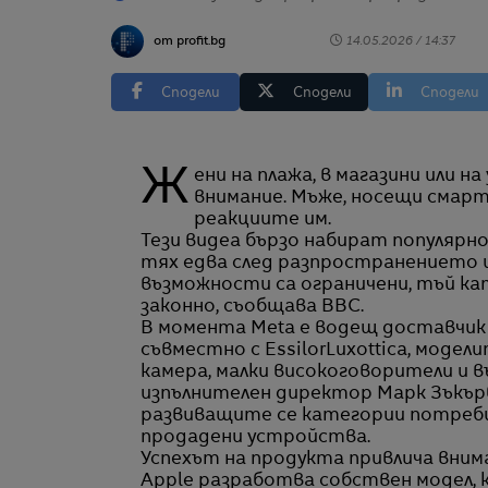
от profit.bg
14.05.2026 / 14:37
Сподели
Сподели
Сподели
Жени на плажа, в магазини или на улицата все по-често стават обект на нежелано
внимание. Мъже, носещи смарт
реакциите им.
Тези видеа бързо набират популярно
тях едва след разпространението 
възможности са ограничени, тъй к
законно, съобщава BBC.
В момента Meta е водещ доставчик н
съвместно с EssilorLuxottica, моде
камера, малки високоговорители и в
изпълнителен директор Марк Зъкърбъ
развиващите се категории потреби
продадени устройства.
Успехът на продукта привлича вним
Apple разработва собствен модел, к