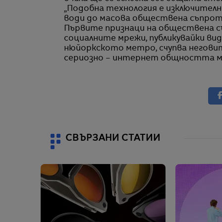
„Подобна технология е изключител
води до масова обществена съпрот
Първите признаци на обществена съ
социалните мрежи, публикувайки вид
нюйоркското метро, счупва неговите
сериозно – интернет общността ма
СВЪРЗАНИ СТАТИИ