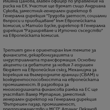
Илияна Цанова, главен офицер по управление на
риска на ЕК. Участие ще вземат също Андриана
Сукова, заместник-генерален директор в
Генерална дирекция "Трудова заетост, социални
въпроси и приобщаване" към Европейската
комисия, и Матийо Буске, директор в Генерална
дирекция "Разширяване и Източно съседство"
на Европейската комисия.
Третият ден е ориентиран към темите за
финансите, декарбонизацията и
индустриалната трансформация. Основни
акценти са дебатите за новия 7-годишен
бюджет на Европейския съюз, Механизма за
корекция на въглеродните граници (CBAM) и
конкурентоспособността на европейската
промишленост. В разговора за
многогодишната финансова рамка на ЕС ще
участват Валер Мутарлие, заместник
генерален директор на Генерална дирекция
"Вътрешен пазар, промишленост,
предприемачество и МСП", Атанас Пеканов,