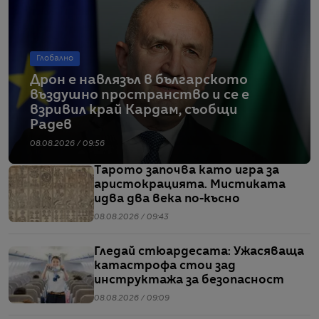
Глобално
Дрон е навлязъл в българското
въздушно пространство и се е
взривил край Кардам, съобщи
Радев
08.08.2026 / 09:56
Тарото започва като игра за
аристокрацията. Мистиката
идва два века по-късно
08.08.2026 / 09:43
Гледай стюардесата: Ужасяваща
катастрофа стои зад
инструктажа за безопасност
08.08.2026 / 09:09