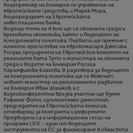
вицепремиер на България по управление на
европейските средства, и Марек Мора,
вицепрезидент на Европейската
инвестиционна банка.
Водещи теми на 4 юни ще са околната среда и
кръговата икономика, както и бъдещето на
кохезионната политика. Първата ще премине с
личното присъствие на еврокомисаря Джесика
Росуал, президента на Европейския комитет на
регионите Ката Туто и министъра на околната
среда и водите на България Росица
Карамфилова-Благова. В разговора за бъдещето
на кохезионната политика ще се включат
новият министър на регионалното развитие
на България Иван Шишков, а с
видеоконферентна връзка участие ще вземе
Рафаеле Фито, изпълнителен заместник-
председател на Европейската комисия,
отговарящ за кохезията и реформите.
Предвидени са и информационни сесии на
програма LIFE – един от водещите
инструменти на ЕС за финансиране в областта