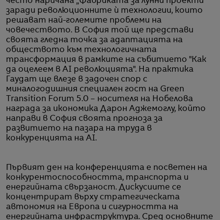
често наричана „Фабриката за лунни проекти“
заради революционните ѝ технологии, които
решават най-големите проблеми на
човечеството. В София той ще представи
своята гледна точка за адаптацията на
обществото към технологичната
трансформация в рамките на събитието "Как
да оцелеем в AI революцията". На практика
Гаудат ще влезе в задочен спор с
миналогодишния специален гост на Green
Transition Forum 5.0 – носителя на Нобелова
награда за икономика Дарон Аджемоглу, който
направи в София своята прогноза за
развитието на пазара на труда в
конкуренцията на AI.
Първият ден на конференцията е посветен на
конкурентоспособността, транспорта и
енергийната свързаност. Дискусиите се
концентрират върху стратегическата
автономия на Европа и сигурността на
енергийната инфраструктура. Сред основните