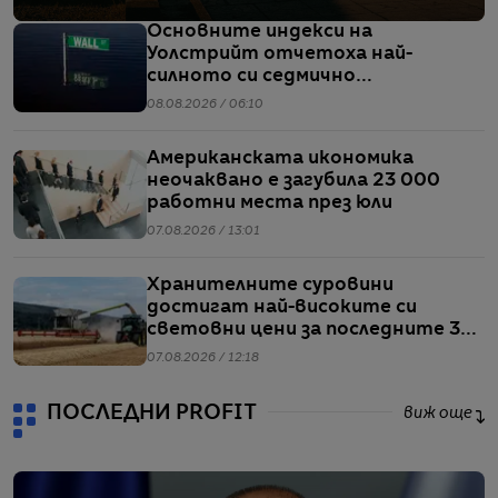
Основните индекси на
Уолстрийт отчетоха най-
силното си седмично
представяне от април насам
08.08.2026 / 06:10
Американската икономика
неочаквано е загубила 23 000
работни места през юли
07.08.2026 / 13:01
Хранителните суровини
достигат най-високите си
световни цени за последните 3
години
07.08.2026 / 12:18
ПОСЛЕДНИ PROFIT
виж още