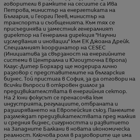
говорители в рамките на сесиите са Ива
Петрова, министър на енергетиката на
България, и Георги Пеев, министър на
транспорта и съобщенията. Към тях се
присъединява и заместник генералният
директор на Генерална дирекция "Научни
изследвания и иновации" към ЕК Джоана Дрейк.
Специалният координатор на CESEC
(Инициатива за свързаност на енергийните
системи в Централна и Югоизточна Европа)
Клаус-Дитер Борхард ще модерира лично
разговор с представителите на българския
бизнес. Той пристига в София, за да отговори на
всички въпроси в откровен диалог за
предизвикателствата в енергийния сектор.
На 2 юни фокусът се пренасочва към
индустрията, регулациите, отбраната и
разширяването на Европейския съюз. Панелите
разглеждат предизвикателствата пред малкия
и средния бизнес, сигурността и развитието
на Западните Балкани в новата икономическа
реалност. Ключова роля в разговорите ще има