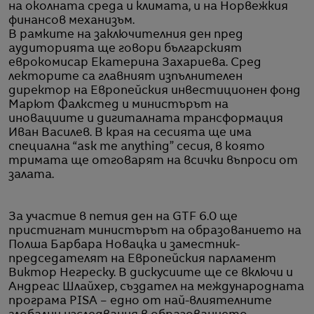
на околната среда и климата, и на Норвежкия
финансов механизъм.
В рамките на заключителния ден пред
аудиторията ще говори българският
еврокомисар Екатерина Захариева. Сред
лекторите са главният изпълнителен
директор на Европейския инвестиционен фонд
Марют Фалкстед и министърът на
иновациите и дигиталната трансформация
Иван Василев. В края на сесията ще има
специална “ask me anything” сесия, в която
тримата ще отговарят на всички въпроси от
залата.
За участие в петия ден на GTF 6.0 ще
пристигнат министърът на образованието на
Полша Барбара Новацка и заместник-
председателят на Европейския парламент
Виктор Негреску. В дискусиите ще се включи и
Андреас Шлайхер, създател на международната
програма PISA – едно от най-влиятелните