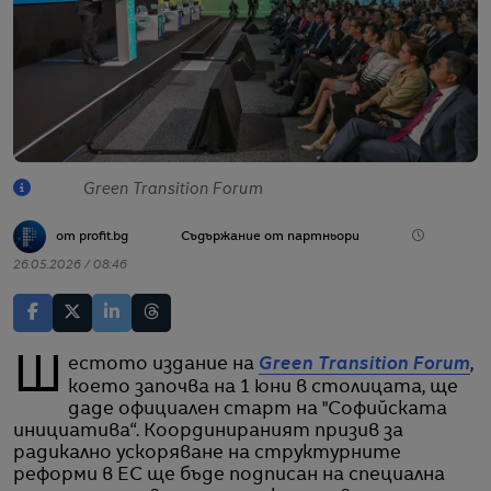
Green Transition Forum
от profit.bg
Съдържание от партньори
26.05.2026 / 08:46
Шестото издание на
Green Transition Forum
,
което започва на 1 юни в столицата, ще
даде официален старт на "Софийската
инициатива“. Координираният призив за
радикално ускоряване на структурните
реформи в ЕС ще бъде подписан на специална