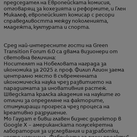
председател на Европейската комисия,
отговарящ за кохезията и реформите, и Глен
Микалеф, европейският комисар с ресори
справедливостта между поколенията,
младежта, културата и спорта.
Сред най-интересните гости на Green
Transition Forum 6.0 са двама визионери от
световна величина:
Носителят на Нобеловата награда за
икономика за 2025 г. проф. Филип Агион заема
централно място в съвременната
икономическа наука чрез развитието на
парадигмата за иновативния растеж.
Шведската кралска академия на науките го
отличи за определяне на факторите,
стимулиращи прогреса чрез процеса на
креативно разрушение.
Мо Гаудат е бивш главен бизнес директор в
Google X – американската полусекретна
лаборатория за изследвания и разработки,