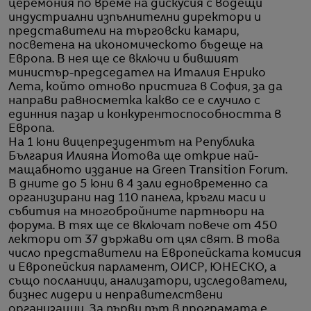
церемония по време на дискусия с водещи
индустриални изпълнителни директори и
представители на търговски камари,
посветена на икономическото бъдеще на
Европа. В нея ще се включи и бившият
министър-председател на Италия Енрико
Лета, който отново пристига в София, за да
направи равносметка какво се е случило с
единния пазар и конкурентоспособността в
Европа.
На 1 юни вицепрезидентът на Република
България Илияна Йотова ще открие най-
мащабното издание на Green Transition Forum.
В дните до 5 юни в 4 зали едновременно са
организирани над 110 панела, кръгли маси и
събития на многобройните партньори на
форума. В тях ще се включат повече от 450
лектори от 37 държави от цял свят. В това
число представители на Европейската комисия
и Европейския парламент, ОИСР, ЮНЕСКО, а
също посланици, анализатори, изследователи,
бизнес лидери и неправителствени
организации. За първи път в програмата е