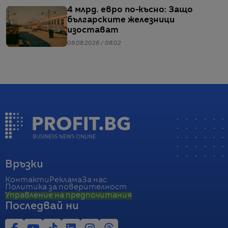
4 млрд. евро по-късно: Защо
българските железници
изостават
08.08.2026 / 08:02
Връзки
Контакти
Реклама
За нас
Политика за поверителност
Управление на предпочитания
Последвай ни