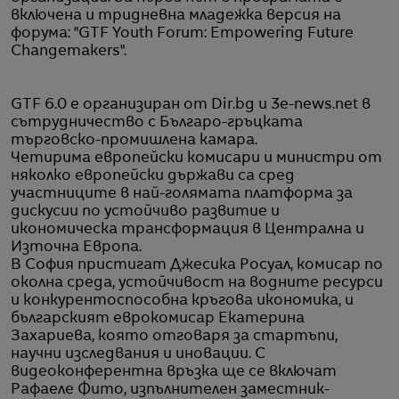
включена и тридневна младежка версия на
форума: "GTF Youth Forum: Empowering Future
Changemakers".
GTF 6.0 е организиран от Dir.bg и 3e-news.net в
сътрудничество с Българо-гръцката
търговско-промишлена камара.
Четирима европейски комисари и министри от
няколко европейски държави са сред
участниците в най-голямата платформа за
дискусии по устойчиво развитие и
икономическа трансформация в Централна и
Източна Европа.
В София пристигат Джесика Росуал, комисар по
околна среда, устойчивост на водните ресурси
и конкурентоспособна кръгова икономика, и
българският еврокомисар Екатерина
Захариева, която отговаря за стартъпи,
научни изследвания и иновации. С
видеоконферентна връзка ще се включат
Рафаеле Фито, изпълнителен заместник-