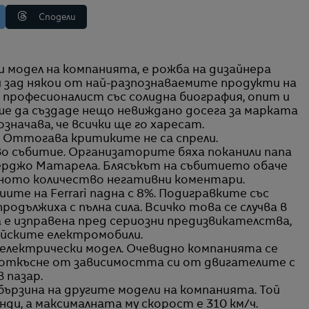
Сподели
и зад някои от най-разпознаваемите продукти на
о професионалист със солидна биография, опит и
 да създаде нещо невиждано досега за марката
 означава, че всички ще го харесат.
. Оттогава критиките не са спрели.
о събитие. Организаторите бяха поканили папа
Серджо Матарела. Блясъкът на събитието обаче
мното количество негативни коментари.
ите на Ferrari падна с 8%. Подигравките със
родължиха с пълна сила. Всичко това се случва в
е изправена пред сериозни предизвикателства,
айските електромобили.
на електрически модел. Очевидно компанията се
е откъсне от зависимостта си от двигателите с
 пазар.
бързина на другите модели на компанията. Той
унди, а максималната му скорост е 310 км/ч.