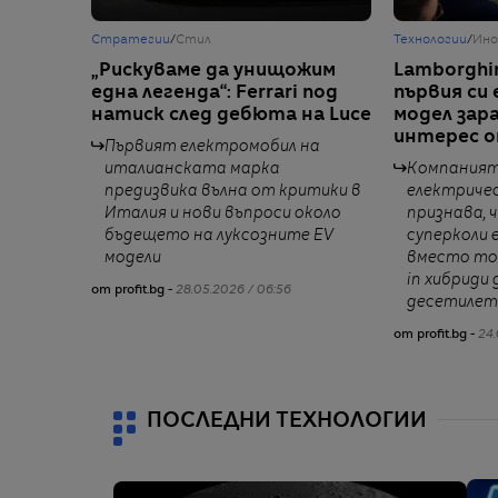
Стратегии
/
Стил
Технологии
/
Ино
„Рискуваме да унищожим
Lamborghi
една легенда“: Ferrari под
първия си
натиск след дебюта на Luce
модел зара
интерес 
Първият електромобил на
италианската марка
Компаният
предизвика вълна от критики в
електричес
Италия и нови въпроси около
признава, 
бъдещето на луксозните EV
суперколи 
модели
вместо тов
in хибриди 
от profit.bg -
28.05.2026 / 06:56
десетиле
от profit.bg -
24.
ПОСЛЕДНИ ТЕХНОЛОГИИ