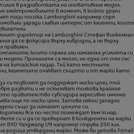
и усилия в разработката на иновативния модел.
 към електромобилите в момент, в който други
ят тази посока. Lamborghini например спря
омобили заради слабия интерес от клиенти, коит
двигатели.
елният директор на Lamborghini Стефан Винкелман
ния да се фокусира върху хибридни, а не върху
л правилен.
компаниите, които спряха или намалиха усилията си
 модели. Причините са много, но една от тях със
 на китайския пазар. Тъй като местните
ни, клиентите очакват същото и от марки като
а си позволят да поддържат ниски цени, тъй
обре развити и не оскъпяват толкова крайния
кото правителство субсидира агресивно именно
ява още по-ниски цени. Затова някои западни
удени също да намалят цените си.
одители все по-често поглеждат към т.нар.
овете си и да се превърнат в конкуренти на марки
ът BYD Yangwang U9 например струва 250 хил.
на редица утвърдени марки. Може би затова Ferrari