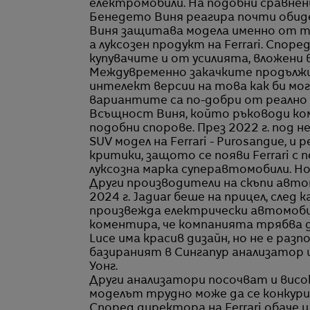
електромобили. На подобни сравнени
Бенедето Виня реагира почти обид
Виня защитава модела именно от таз
а луксозен продукт на Ferrari. Спор
купувачите и от усилията, вложени 
Междувременно закачките продължиха
интелект версии на това как би мог
вариантите са по-добри от реално 
Всъщност Виня, който ръководи ком
подобни спорове. През 2022 г. под
SUV модел на Ferrari - Purosangue, и
критики, защото се появи Ferrari с 
луксозна марка суперавтомобили. Но
Други производители на скъпи авто
2024 г. Jaguar беше на прицел, след
произвежда електрически автомобил
коментира, че компанията трябва д
Luce има красив дизайн, но не е разп
базираният в Сингапур анализатор
Уонг.
Други анализатори посочват и висока
моделът трудно може да се конкури
Според директора на Ferrari обаче