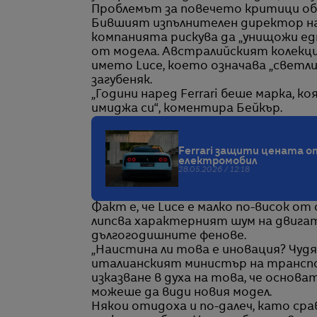
Проблемът за повечето критици оба
Бившият изпълнителен директор на 
компанията рискува да „унищожи една
от модела. Австралийският колекци
името Luce, което означава „светлина
загубеняк.
„Години наред Ferrari беше марка, к
имиджа си“, коментира Бейкър.
Ferrari защити цената от
електромобил
28.05.2026 / 12:18
Факт е, че Luce е малко по-висок от
липсва характерният шум на двигат
дългогодишните фенове.
„Наистина ли това е иновация? Чудя
италианският министър на транспо
изказване в духа на това, че основа
можеше да види новия модел.
Някои отидоха и по-далеч, като срав