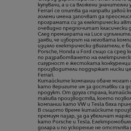
купувачи, а и са вложени значителн
Ferrari се опитва да направи завой
големи имена започват да преосмисл
програмата си за електрически авт
очевидно предпочитат класически 
След премиерата на Luce изпълнит
заяви, че изборът на неговата компа
изцяло електрически двигатели, е би
Porsche, Honda и Ford също са сред 
по разработването на електрически
сигурност е жестоката конкуренция
производители поддържат ниски це
Ferrari.
Китайските компании обаче могат д
като веригите им за доставки са д
продукт. От друга страна, китайс
такива производства, което позвол
компании като VW и Tesla бяха прин
В същото време китайските произв
премиум пазар, за да увеличат марж
като Porsche и Tesla. Електромобил
долара и по ускорение не отстъпва 