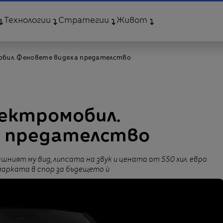
Технологии
Стратегии
Живот
мобил. Феновете видяха предателство
лектромобил.
 предателство
шният му вид, липсата на звук и цената от 550 хил. евро
марката в спор за бъдещето ѝ