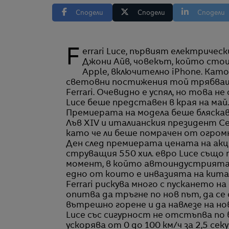
Сподели
Сподели
Сподели
Ferrari Luce, първият електрически модел на компанията, е рожба на дизайнера
Джони Айв, човекът, който сто
Apple, включително iPhone. Кат
световни постижения той трябваше
Ferrari. Очевидно е успял, но това не
Luce беше представен в края на май
Премиерата на модела беше бляскав
Лъв XIV и италианския президент 
като че ли беше помрачен от огро
Ден след премиерата цената на акци
струващия 550 хил. евро Luce също п
момент, в който автоиндустрията 
едно от които е инвазията на кит
Ferrari рискува много с пускането 
опитва да тръгне по нов път, да с
вътрешно горене и да навлезе на нов
Luce със сигурност не отстъпва по 
ускорява от 0 до 100 км/ч за 2,5 сек