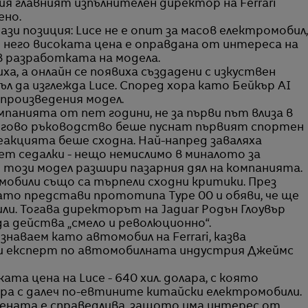
я главният изпълнителен директор на Ferrari
ено.
и позиция: Luce не е опит за масов електромобил,
ед него високата цена е оправдана от интереса на
в разработката на модела.
, а онлайн се появиха създадени с изкуствен
ъл да изглежда Luce. Според хора като Бейкър AI
произведения модел.
панията от пет години, не за първи път влиза в
 негово ръководство беше пуснат първият спортен
 реакцията беше сходна. Най-напред заваляха
пет седалки - нещо немислимо в миналото за
 този модел разшири пазарния дял на компанията.
мобили също са търпели сходни критики. През
 като представи прототипа Type 00 и обяви, че ще
и. Тогава директорът на Jaguar Родън Глоувър
а действа „смело и революционно“.
ознаваем като автомобил на Ferrari, казва
 и експерт по автомобилната индустрия Джеймс
та цена на Luce - 640 хил. долара, с която
ра с далеч по-евтините китайски електромобили.
 цената е справедлива, защото има интерес от