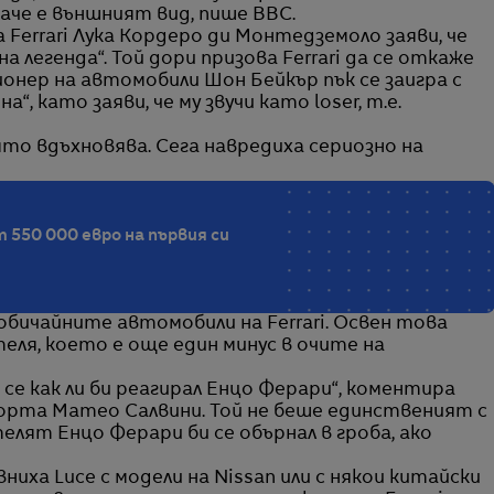
че е външният вид, пише BBC.
Ferrari Лука Кордеро ди Монтедземоло заяви, че
 легенда“. Той дори призова Ferrari да се откаже
онер на автомобили Шон Бейкър пък се заигра с
“, като заяви, че му звучи като loser, т.е.
оято вдъхновява. Сега навредиха сериозно на
 550 000 евро на първия си
 обичайните автомобили на Ferrari. Освен това
еля, което е още един минус в очите на
 се как ли би реагирал Енцо Ферари“, коментира
рта Матео Салвини. Той не беше единственият с
телят Енцо Ферари би се обърнал в гроба, ако
ниха Luce с модели на Nissan или с някои китайски