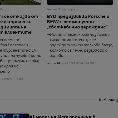
вации
Бизнес
/
Индустрии
ni се отказва от
BYD предизвиква Porsche и
 електрически
BMW с петминутно
ди липса на
„светкавично зареждане“
от клиентите
Новата технология позволява
а отменя
електромобилите да се
кия Lanzador и
зареждат почти толкова бързо,
че търсенето на EV
колкото се пълни резервоар с
е „почти нулево“, като
гориво
а ще заложи на plug-
от profit.bg -
13.03.2026 / 14:08
до края на
тието
02.2026 / 08:40
виж още
AI модел на Meta проникна в