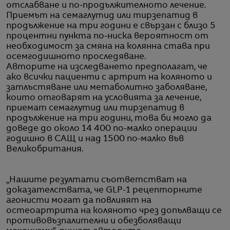
отслабване и по-продължителното лечение.
Приемът на семаглутид или тирзепатид в
продължение на три години е свързан с близо 5
процентни пункта по-ниска вероятност от
необходимост за смяна на колянна става при
осемгодишното проследяване.
Авторите на изследването предполагат, че
ако всички пациенти с артрит на коляното и
затлъстяване или метаболитно заболяване,
които отговарят на условията за лечение,
приемат семаглутид или тирзепатид в
продължение на три години, това би могло да
доведе до около 14 400 по-малко операции
годишно в САЩ и над 1500 по-малко във
Великобритания.
„Нашите резултати съответстват на
доказателствата, че GLP-1 рецепторните
агонисти могат да повлияят на
остеоартрита на коляното чрез допълващи се
противовъзпалителни и обезболяващи