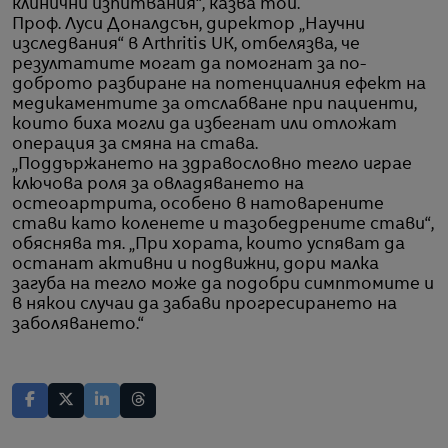
клинични изпитвания“, казва той.
Проф. Луси Доналдсън, директор „Научни
изследвания“ в Arthritis UK, отбелязва, че
резултатите могат да помогнат за по-
доброто разбиране на потенциалния ефект на
медикаментите за отслабване при пациенти,
които биха могли да избегнат или отложат
операция за смяна на става.
„Поддържането на здравословно тегло играе
ключова роля за овладяването на
остеоартрита, особено в натоварените
стави като коленете и тазобедрените стави“,
обяснява тя. „При хората, които успяват да
останат активни и подвижни, дори малка
загуба на тегло може да подобри симптомите и
в някои случаи да забави прогресирането на
заболяването.“