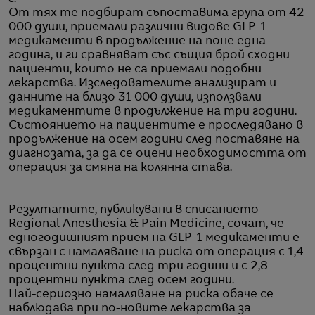
От тях те подбират съпоставима група от 42
000 души, приемали различни видове GLP-1
медикаменти в продължение на поне една
година, и ги сравняват със същия брой сходни
пациенти, които не са приемали подобни
лекарства. Изследователите анализират и
данните на близо 31 000 души, използвали
медикаментите в продължение на три години.
Състоянието на пациентите е проследявано в
продължение на осем години след поставяне на
диагнозата, за да се оцени необходимостта от
операция за смяна на колянна става.
Резултатите, публикувани в списанието
Regional Anesthesia & Pain Medicine, сочат, че
едногодишният прием на GLP-1 медикаменти е
свързан с намаляване на риска от операция с 1,4
процентни пункта след три години и с 2,8
процентни пункта след осем години.
Най-сериозно намаляване на риска обаче се
наблюдава при по-новите лекарства за