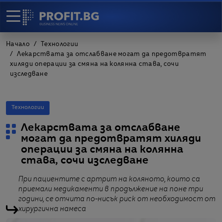
Начало
Технологии
Лекарствата за отслабване могат да предотвратят
хиляди операции за смяна на колянна става, сочи
изследване
Технологии
Лекарствата за отслабване
могат да предотвратят хиляди
операции за смяна на колянна
става, сочи изследване
При пациентите с артрит на коляното, които са
приемали медикаменти в продължение на поне три
години, се отчита по-нисък риск от необходимост от
хирургична намеса