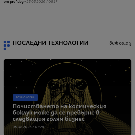
от profit.bg -
23.03.2026 / 08:17
от
ПОСЛЕДНИ ТЕХНОЛОГИИ
виж още
Технологии
Почистването на космическия
боклук може да се превърне в
следващия голям бизнес
09.08.2026 / 07:28