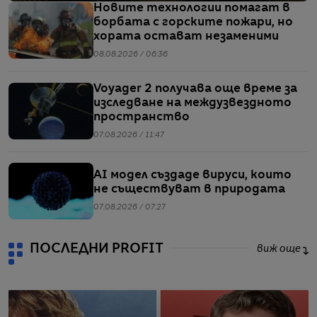
Новите технологии помагат в
борбата с горските пожари, но
хората остават незаменими
08.08.2026 / 06:36
Voyager 2 получава още време за
изследване на междузвездното
пространство
07.08.2026 / 11:47
AI модел създаде вируси, които
не съществуват в природата
07.08.2026 / 07:27
ПОСЛЕДНИ PROFIT
виж още