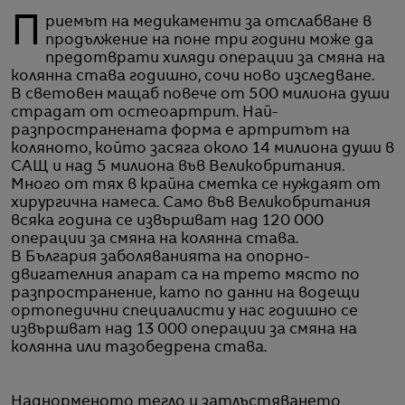
Приемът на медикаменти за отслабване в
продължение на поне три години може да
предотврати хиляди операции за смяна на
колянна става годишно, сочи ново изследване.
В световен мащаб повече от 500 милиона души
страдат от остеоартрит. Най-
разпространената форма е артритът на
коляното, който засяга около 14 милиона души в
САЩ и над 5 милиона във Великобритания.
Много от тях в крайна сметка се нуждаят от
хирургична намеса. Само във Великобритания
всяка година се извършват над 120 000
операции за смяна на колянна става.
В България заболяванията на опорно-
двигателния апарат са на трето място по
разпространение, като по данни на водещи
ортопедични специалисти у нас годишно се
извършват над 13 000 операции за смяна на
колянна или тазобедрена става.
Наднорменото тегло и затлъстяването