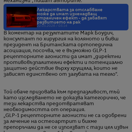
механизми“, пишат авторите.
Лекарствата за отслабване
може да имат изненадващ
страничен ефект - да забавят
развитието на рак
22.05.2026 / 05:14
В коментар на резултатите Марк Боудич,
консултант по хирургия на коляното и бивш
президент на Британската ортопедична
асоциация, посочва, че е възможно GLP-1
рецепторните агонисти да имат „директни
противовъзпалителни ефекти и потенциално
защитно действие върху хрущяла, които не
зависят единствено от загубата на тегло“.
Той обаче призовава към предпазливост, тъй
като изследването не доказва категорично, че
тези лекарства предотвратяват
необходимостта от операция.
„GLP-1 рецепторните агонисти не са одобрени
за лечение на остеоартрит и бихме
препоръчали да не се използват с тази цел извън