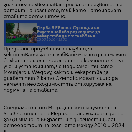
значително увеличават риска от развитие на
артрит на коляното, тъй като натоварват
ставите допълнително.
Първа в Европа: Франция ще
възстановява разходите за
лекарства за отслабване
28.05.2026 / 15:52
Предишни проучвания показват, че
лекарствата за отслабване могат да намалят
болката при остеоартрит на коляното. Сега
учени установяват, че медикаменти като
Mounjaro и Wegovy, както и лекарства за
диабет тип 2 като Ozempic, могат също да
намалят необходимостта от хирургична
подмяна на ставата.
Специалисти от Медицинския факултет на
Университета на Мериленд анализират данни
за 6,8 милиона възрастни с диагностициран
остеоартрит на коляното между 2010 и 2024
г.