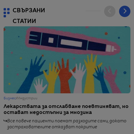
СВЪРЗАНИ
СТАТИИ
Бизнес
/
Индустрии
Т
Лекарствата за отслабване поевтиняват, но
Л
остават недостъпни за мнозина
з
н
Все повече пациенти поемат разходите сами, докато
застрахователите отказват покритие