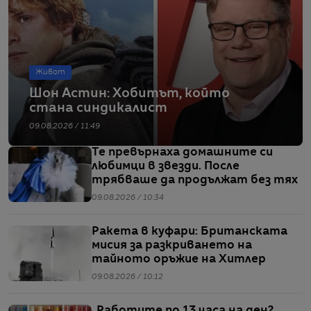
Живот
Шон Астин: Хобитът, който
стана синдикалист
09.08.2026 / 11:49
Те превърнаха домашните си
любимци в звезди. После
трябваше да продължат без тях
09.08.2026 / 10:34
Ракета в куфари: Британската
мисия за разкриването на
тайното оръжие на Хитлер
09.08.2026 / 10:12
„Работите по 13 часа на ден?