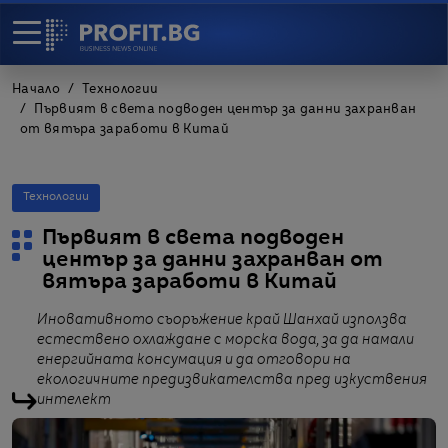
Начало
Технологии
Първият в света подводен център за данни захранван
от вятъра заработи в Китай
Технологии
Първият в света подводен
център за данни захранван от
вятъра заработи в Китай
Иновативното съоръжение край Шанхай използва
естествено охлаждане с морска вода, за да намали
енергийната консумация и да отговори на
екологичните предизвикателства пред изкуствения
интелект