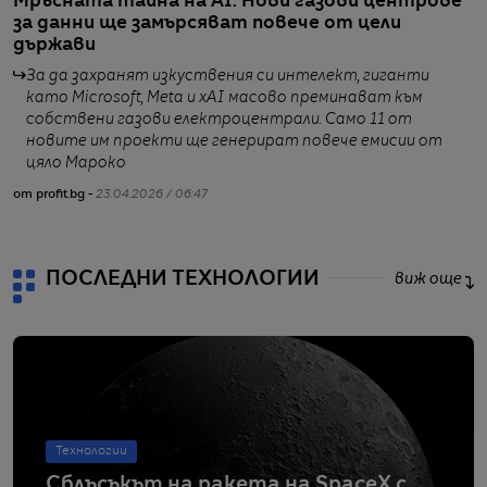
Мръсната тайна на AI: Нови газови центрове
N
за данни ще замърсяват повече от цели
д
държави
За да захранят изкуствения си интелект, гиганти
като Microsoft, Meta и xAI масово преминават към
собствени газови електроцентрали. Само 11 от
новите им проекти ще генерират повече емисии от
от
цяло Мароко
от profit.bg -
23.04.2026 / 06:47
ПОСЛЕДНИ ТЕХНОЛОГИИ
виж още
Технологии
Сблъсъкът на ракета на SpaceX с