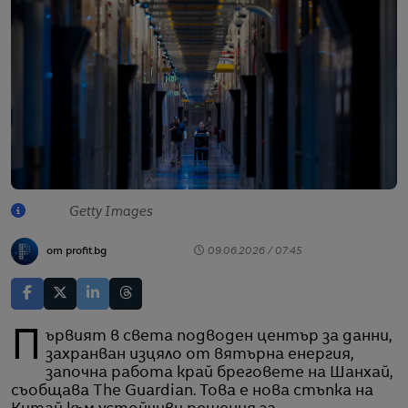
Getty Images
от profit.bg
09.06.2026 / 07:45
Първият в света подводен център за данни,
захранван изцяло от вятърна енергия,
започна работа край бреговете на Шанхай,
съобщава The Guardian. Това е нова стъпка на