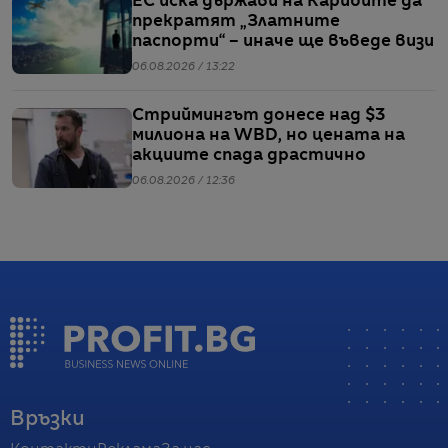
ЕС иска държави на Карибите да
прекратят „Златните
паспорти“ – иначе ще въведе визи
06.08.2026 / 13:22
Стриймингът донесе над $3
милиона на WBD, но цената на
акциите спада драстично
06.08.2026 / 12:36
Връзки