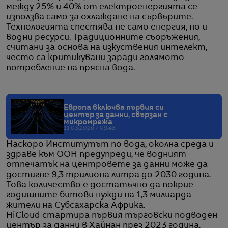
между 25% и 40% от електроенергията се
използва само за охлаждане на сървърите.
Технологията спестява не само енергия, но и
водни ресурси. Традиционните съоръжения,
считани за основа на изкуствения интелект,
често са критикувани заради голямото
потребление на прясна вода.
Европа включва първия си
център за данни, свързан с
микромрежа
11.03.2026 / 09:48
Наскоро Институтът по вода, околна среда и
здраве към ООН предупреди, че водният
отпечатък на центровете за данни може да
достигне 9,3 трилиона литра до 2030 година.
Това количество е достатъчно да покрие
годишните битови нужди на 1,3 милиарда
жители на Субсахарска Африка.
HiCloud стартира първия търговски подводен
център за данни в Хайнан през 2023 година.