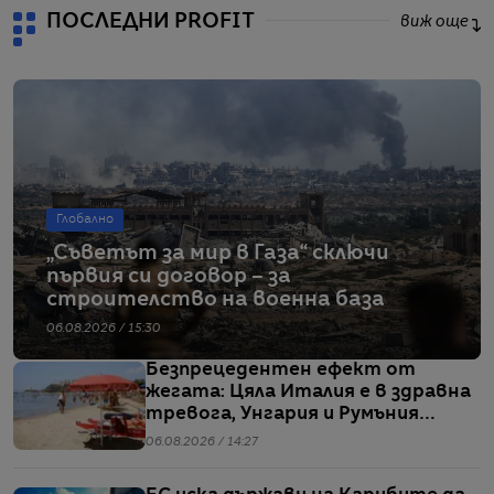
ПОСЛЕДНИ PROFIT
виж още
Глобално
„Съветът за мир в Газа“ сключи
първия си договор – за
строителство на военна база
06.08.2026 / 15:30
Безпрецедентен ефект от
жегата: Цяла Италия е в здравна
тревога, Унгария и Румъния
пестят електричество
06.08.2026 / 14:27