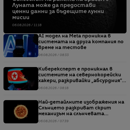
Луната може да предостави
ценни данни за бъдещите лунни
мисии
06.08.2026 / 11:18
AI модел на Meta проникна в
системата на друга компания по
време на тестове
06.08.2026 / 08:33
Киберексперт е проникнал в
системите на севернокорейски
хакери, разкривайки „абсурдния“
мащаб на атаките им
06.08.2026 / 08:18
Най-детайлните изображения на
Слънцето разкриват скрит
механизъм на слънчевата
активност
06.08.2026 / 07:39