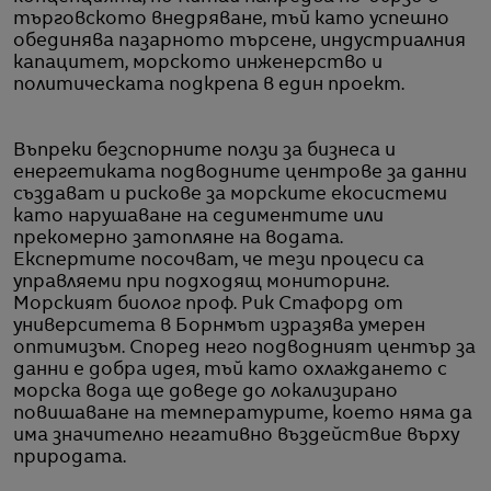
търговското внедряване, тъй като успешно
обединява пазарното търсене, индустриалния
капацитет, морското инженерство и
политическата подкрепа в един проект.
Въпреки безспорните ползи за бизнеса и
енергетиката подводните центрове за данни
създават и рискове за морските екосистеми
като нарушаване на седиментите или
прекомерно затопляне на водата.
Експертите посочват, че тези процеси са
управляеми при подходящ мониторинг.
Морският биолог проф. Рик Стафорд от
университета в Борнмът изразява умерен
оптимизъм. Според него подводният център за
данни е добра идея, тъй като охлаждането с
морска вода ще доведе до локализирано
повишаване на температурите, което няма да
има значително негативно въздействие върху
природата.