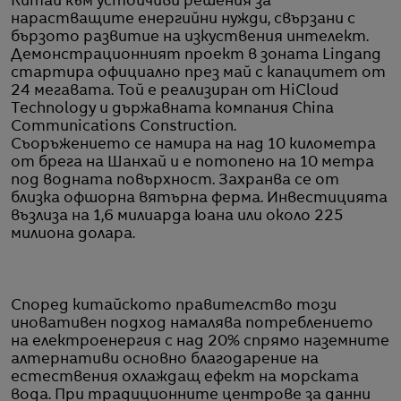
Китай към устойчиви решения за
нарастващите енергийни нужди, свързани с
бързото развитие на изкуствения интелект.
Демонстрационният проект в зоната Lingang
стартира официално през май с капацитет от
24 мегавата. Той е реализиран от HiCloud
Technology и държавната компания China
Communications Construction.
Съоръжението се намира на над 10 километра
от брега на Шанхай и е потопено на 10 метра
под водната повърхност. Захранва се от
близка офшорна вятърна ферма. Инвестицията
възлиза на 1,6 милиарда юана или около 225
милиона долара.
Според китайското правителство този
иновативен подход намалява потреблението
на електроенергия с над 20% спрямо наземните
алтернативи основно благодарение на
естествения охлаждащ ефект на морската
вода. При традиционните центрове за данни