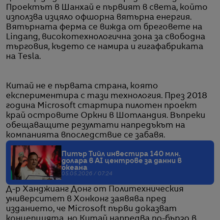
Проектът в Шанхай е първият в света, който
използва изцяло офшорна вятърна енергия.
Вятърната ферма се вижда от бреговете на
Lingang, високотехнологична зона за свободна
търговия, където се намира и гигафабриката
на Tesla.
Китай не е първата страна, която
експериментира с тази технология. През 2018
година Microsoft стартира пилотен проект
край островите Оркни в Шотландия. Въпреки
обещаващите резултати напредъкът на
компанията впоследствие се забавя.
Питър Тийл инвестира 140 млн.
долара в AI центрове за данни в
океана
05.05.2026 / 07:24
Д-р Ханджианг Донг от Политехническия
университет в Хонконг заявява пред
изданието, че Microsoft първи доказват
концепцията, но Китай напредва по-бързо в