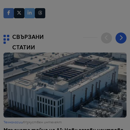
СВЪРЗАНИ
СТАТИИ
Технологии
/
Изкуствен интелект
Т