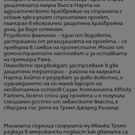
защитената лагуна Вьоса-Нарта на
адриатическото крайбрежие на страната с
искане луксозният строителен проект,
планиран в екологично защитена крайбрежна
зона, да бъде отменен.
Розовото фламинго – един от видовете,
застрашени от реализацията на проекта – се
превърна в символ на протестите. Много от
демонстрантите настояват и за оставката
на премиера Рама.
Плановете предвиждат застрояване в две
защитени територии – района на лагуната
Нарта, който е резерват за диви животни, и
изграждането на по-малък курорт на
необитаемия остров Сазан. Компанията Affinity
Partners, която стои зад проекта и е получила
специален достъп от албанските власти, е
свързана със зетя на Тръмп Джаред Къшнър.
Миналата седмица съпругата му Иванка Тръмп
разказа в американски подкаст как двамата са