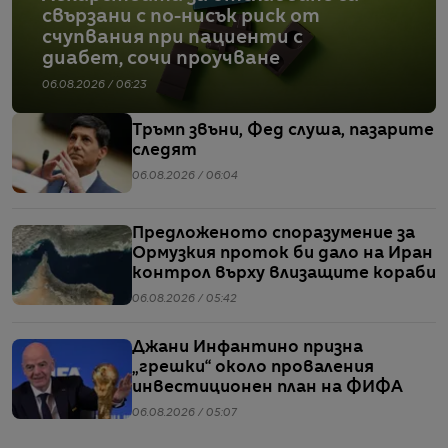
свързани с по-нисък риск от
счупвания при пациенти с
диабет, сочи проучване
06.08.2026 / 06:23
Тръмп звъни, Фед слуша, пазарите
следят
06.08.2026 / 06:04
Предложеното споразумение за
Ормузкия проток би дало на Иран
контрол върху влизащите кораби
06.08.2026 / 05:42
Джани Инфантино призна
„грешки“ около проваления
инвестиционен план на ФИФА
06.08.2026 / 05:07