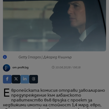
Getty Images | Джарeд Къшнър
от profit.bg
10.06.2026 / 06:16
Европейската комисия отправи завоалирано
предупреждение към албанското
правителство във връзка с проект за
недвижими имоти на стойност 1,4 млрд. евро,