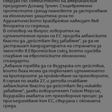
свързан със семейството на американския
президент Доналд Тръмп. Същевременно
протестите срещу плановете за застрояване
на екологично защитена зона по
Адриатическото крайбрежие навлизат във
втората си седмица.
В отговор на въпрос говорител на
изпълнителния орган на ЕС призова албанските
власти да „действат без забавяне“, за да не
застрашат кандидатурата на страната за
членство в Европейския съюз, която изисква
спазване на европейските екологични
стандарти.
„Албания трябва да се въздържа от действия,
които биха могли да подкопаят изпълнението
на критериите за приключване на преговорите,
в случая по глава 27, и затова очакваме
албанските власти да действат без никакво
забавяне“, заяви говорителят Гийом Мерсие,
визирайки главата от преговорния процес за
присъединяване към ЕС, свързана с околната
среда.