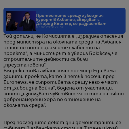
Протестите срещу луксозния
курорт в Албания, свързван с
Джаред Къшнър, се разрастват
03.06.2026 / 06:05
Той допълни, че Комисията е „изразила опасения
пред министъра на околната среда на Албания
относно потенциалните слабости на
проекта“, а министърът е уверил Брюксел, че
строителните дейности са били
„преустановени“.
Въпреки това албанският премиер Еди Рама
защити проекта, като в петък посочи пред
Euronews, че съпротивата срещу него е част
от „хибридна война“, водена от участници,
които „използват чувствителността на някои
добронамерени хора по отношение на
околната среда“.
През последните девет дни демонстранти се
събират в албанската столица Тирана и край