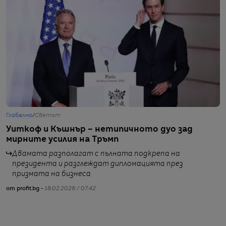
Глобално
/
Светът
Г
Уиткоф и Къшнър – нетипичното дуо зад
„
мирните усилия на Тръмп
Г
Двамата разполагат с пълната подкрепа на
президента и разглеждат дипломацията през
призмата на бизнеса
от profit.bg -
18.02.2026 / 07:42
от