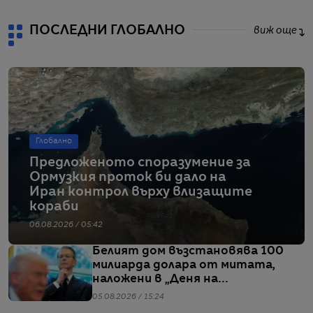
ПОСЛЕДНИ ГЛОБАЛНО
виж още
Глобално
Предложеното споразумение за
Ормузкия проток би дало на
Иран контрол върху влизащите
кораби
06.08.2026 / 05:42
Белият дом възстановява 100
милиарда долара от митата,
наложени в „Деня на
освобождението“
05.08.2026 / 15:24