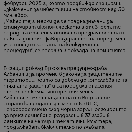
февруари 2025 г., което предвижда специални
изключения за инвестиции на стойност над 50
млн. евро.
„Макар тези мерки да са предназначени да
стимулират икономическата активност, те
породиха опасения относно прозрачността и
равния достъп, фаворизирането на определени
участници и липсата на конкурентни
процедури“, се посочва в доклада на Комисията.
В същия доклад Брюксел предупреждава
Албания и за промени в закона за защитените
територии, които са довели до „отслабване на
тяхната защита“ и са породили опасения
относно екологични престъпления.
Албания е смятана за една от водещите
страни кандидати за членство в ЕС,
непосредствено след Черна гора. Преговорите
за присъединяване, разделени в 33 глави в
рамките на четири тематични клъстера,
продължават, включително по главата,