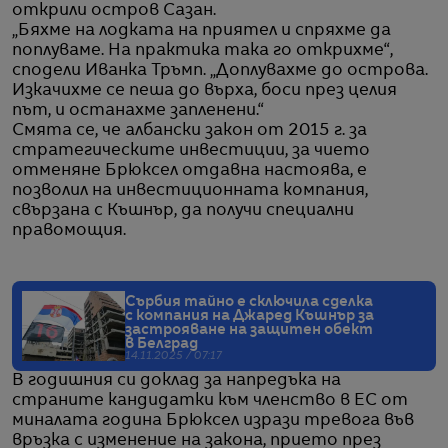
открили остров Сазан.
„Бяхме на лодката на приятел и спряхме да
поплуваме. На практика така го открихме“,
сподели Иванка Тръмп. „Доплувахме до острова.
Изкачихме се пеша до върха, боси през целия
път, и останахме запленени.“
Смята се, че албански закон от 2015 г. за
стратегическите инвестиции, за чието
отменяне Брюксел отдавна настоява, е
позволил на инвестиционната компания,
свързана с Къшнър, да получи специални
правомощия.
Сърбия тайно е сключила сделка
с компания на Джаред Къшнър за
застрояване на защитен обект
в Белград
14.11.2025 / 07:17
В годишния си доклад за напредъка на
страните кандидатки към членство в ЕС от
миналата година Брюксел изрази тревога във
връзка с изменение на закона, прието през