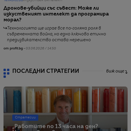
Технологии
/
Изкуствен интелект
С
Дронове-убийци със съвест: Може ли
К
изкуственият интелект да програмира
и
морал?
Технологията ще играе все по-голяма роля в
съвременната война, но едно ключово етично
предизвикателство остава нерешено
от
от profit.bg -
03.06.2026 / 14:50
ПОСЛЕДНИ СТРАТЕГИИ
виж още
Стратегии
„Работите по 13 часа на ден?