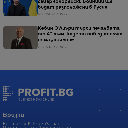
севернокорейски войници ще
бъдат разположени в Русия
10.08.2026 / 06:27
Кевин О’Лиъри търси печалбата
от AI там, където победителят
няма значение
10.08.2026 / 06:25
Връзки
Контакти
Реклама
За нас