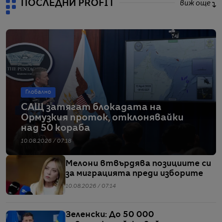
ПОСЛЕДНИ PROFIT
виж още
Глобално
САЩ затягат блокадата на
Ормузкия проток, отклонявайки
над 50 кораба
10.08.2026 / 07:18
Мелони втвърдява позициите си
за миграцията преди изборите
10.08.2026 / 07:14
Зеленски: До 50 000