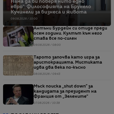
Няма да ви поверя нито едно
евро“: Философията на Брунело
Кучинели за бизнеса и живота
09.08.2026 / 10:00
Антъни Бурдейн си отиде преди
осем години. Култът към него
става все по-силен
09.08.2026 / 08:00
Тарото започва като игра за
аристокрацията. Мистиката
идва два века по-късно
08.08.2026 / 09:43
Мъск поиска „shut down” за
кандидата за президент на
Франция от „Зелените“
07.08.2026 / 10:38