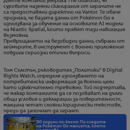
Двете компании увериха The Guardian, че
суровите наземни сканирания от играчите не
са предоставяни директно на Vantor. Те обаче
признаха, че базата данни от Pokémon Go е
използвана за обучение на основните AI модели
на Niantic Spatial, които правят тази навигация
възможна.
Превръщането на безобидни данни, събрани от
геймърите, в инструмент с военно приложение
повдига сериозни етични въпроси.
Том Сълстън, ръководител „Политики“ в Digital
Rights Watch, определя използването на
потребителска информация за военни цели
като изключително тревожно. Той подчертава,
че макар компаниите да се позовават на дълги
общи условия и декларации за поверителност,
малцина четат сложни юридически текстове,
преди да започнат да играят.
30 години по-късно: По следите
на Pokémon Go манията, която