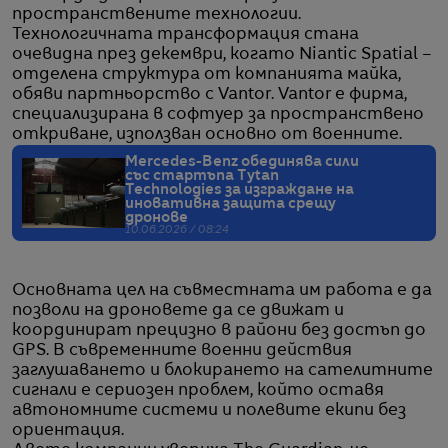
пространствените технологии.
Технологичната трансформация стана
очевидна през декември, когато Niantic Spatial –
отделена структура от компанията майка,
обяви партньорство с Vantor. Vantor е фирма,
специализирана в софтуер за пространствено
откриване, използван основно от военните.
Mercedes-Benz обединява сили
със стартъпа Tytan
Technologies за изграждане на
иновативна защита срещу
дронове
10.06.2026 / 08:24
Основната цел на съвместната им работа е да
позволи на дроновете да се движат и
координират прецизно в райони без достъп до
GPS. В съвременните военни действия
заглушаването и блокирането на сателитните
сигнали е сериозен проблем, който оставя
автономните системи и полевите екипи без
ориентация.