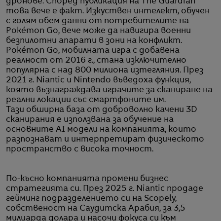
дронове. Според публикация на The Guardian
това вече е факт. Изкуствен интелект, обучен
с голям обем данни от потребителите на
Pokémon Go, вече може да навигира военни
безпилотни апарати в зони на конфликт.
Pokémon Go, мобилната игра с добавена
реалност от 2016 г., стана изключително
популярна с над 800 милиона изтегляния. През
2021 г. Niantic и Nintendo въведоха функция,
която възнаграждава играчите за сканиране на
реални локации със смартфоните им.
Тази обширна база от доброволно качени 3D
сканирания е използвана за обучение на
основните AI модели на компанията, които
разпознават и интерпретират физическото
пространство с висока точност.
По-късно компанията промени бизнес
стратегията си. През 2025 г. Niantic продаде
гейминг подразделението си на Scopely,
собственост на Саудитска Арабия, за 3,5
милиарда долара и насочи фокуса си към