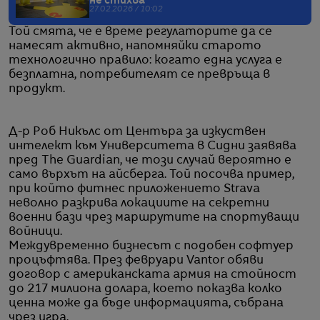
не стихва
27.02.2026 / 10:02
Той смята, че е време регулаторите да се
намесят активно, напомняйки старото
технологично правило: когато една услуга е
безплатна, потребителят се превръща в
продукт.
Д-р Роб Никълс от Центъра за изкуствен
интелект към Университета в Сидни заявява
пред The Guardian, че този случай вероятно е
само върхът на айсберга. Той посочва пример,
при който фитнес приложението Strava
неволно разкрива локациите на секретни
военни бази чрез маршрутите на спортуващи
войници.
Междувременно бизнесът с подобен софтуер
процъфтява. През февруари Vantor обяви
договор с американската армия на стойност
до 217 милиона долара, което показва колко
ценна може да бъде информацията, събрана
чрез игра.