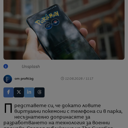
Unsplash
от profit.bg
12.06.2026 / 11:17
Представете си, че докато ловите
виртуални покемони с телефона си в парка,
несъзнателно допринасяте за
разработването на технология за военни