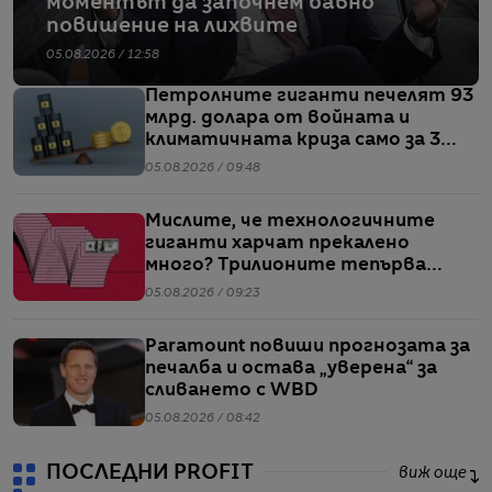
моментът да започнем бавно
повишение на лихвите
05.08.2026 / 12:58
Петролните гиганти печелят 93
млрд. долара от войната и
климатичната криза само за 3
месеца
05.08.2026 / 09:48
Мислите, че технологичните
гиганти харчат прекалено
много? Трилионите тепърва
предстоят
05.08.2026 / 09:23
Paramount повиши прогнозата за
печалба и остава „уверена“ за
сливането с WBD
05.08.2026 / 08:42
ПОСЛЕДНИ PROFIT
виж още