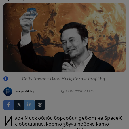
Getty Images: Илон Мъск; Колаж: Profit.bg
от profit.bg
12.06.2026 / 13:24
Илон Мъск обяви борсовия дебют на SpaceX
с обещание, което звучи повече като