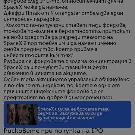
фондове след IPO-то, относителният дял на
SpaceX може да намалее.
Джефри Птак от Morningstar отбелязва един
интересен парадокс:
„Колкото по-популярни стават тези фондове,
толкова по-голяма е вероятността притокът
на нови средства да разреди теглото на
SpaceX в портфейла им и да намали именно
онова предимство, което привлича
инвеститорите към тях.“
Разбира се, фондовете с голяма концентрация в
SpaceX са и по-чувствителни към резки
движения в цената на акциите.
Освен това активното управление обикновено
е по-скъпо от индексното, което е една от
причините индексните фондове да се
представят по-добре в дългосрочен план.
SpaceX излиза на борсата тази
седмица. Заслужава ли си да
купите още в началото?
09.06.2026 / 09:42
Рисковете при покупка на IPO