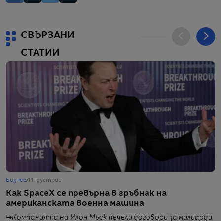
СВЪРЗАНИ
СТАТИИ
Бизнес
/
Индустрии
Б
Как SpaceX се превърна в гръбнак на
И
американската военна машина
д
Компанията на Илон Мъск печели договори за милиарди