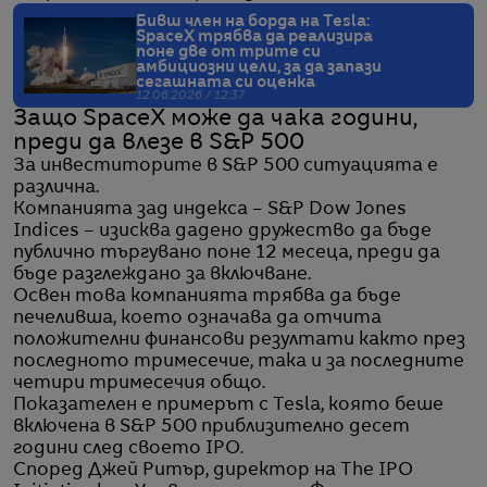
Бивш член на борда на Tesla:
SpaceX трябва да реализира
поне две от трите си
амбициозни цели, за да запази
сегашната си оценка
12.06.2026 / 12:37
Защо SpaceX може да чака години,
преди да влезе в S&P 500
За инвеститорите в S&P 500 ситуацията е
различна.
Компанията зад индекса – S&P Dow Jones
Indices – изисква дадено дружество да бъде
публично търгувано поне 12 месеца, преди да
бъде разглеждано за включване.
Освен това компанията трябва да бъде
печеливша, което означава да отчита
положителни финансови резултати както през
последното тримесечие, така и за последните
четири тримесечия общо.
Показателен е примерът с Tesla, която беше
включена в S&P 500 приблизително десет
години след своето IPO.
Според Джей Ритър, директор на The IPO