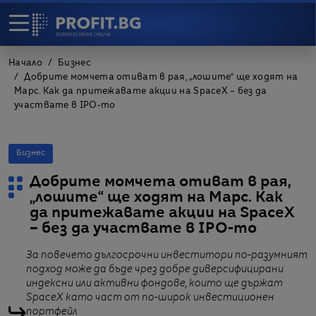
Начало
Бизнес
Добрите момчета отиват в рая, „лошите“ ще ходят на
Марс. Как да притежавате акции на SpaceX – без да
участвате в IPO-то
Бизнес
Добрите момчета отиват в рая,
„лошите“ ще ходят на Марс. Как
да притежавате акции на SpaceX
– без да участвате в IPO-то
За повечето дългосрочни инвеститори по-разумният
подход може да бъде чрез добре диверсифицирани
индексни или активни фондове, които ще държат
SpaceX като част от по-широк инвестиционен
портфейл