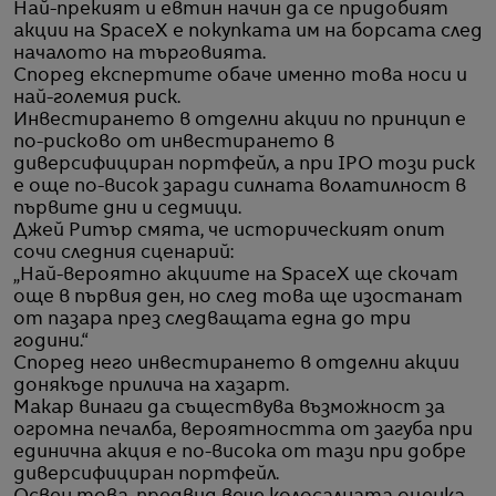
Най-прекият и евтин начин да се придобият
акции на SpaceX е покупката им на борсата след
началото на търговията.
Според експертите обаче именно това носи и
най-големия риск.
Инвестирането в отделни акции по принцип е
по-рисково от инвестирането в
диверсифициран портфейл, а при IPO този риск
е още по-висок заради силната волатилност в
първите дни и седмици.
Джей Ритър смята, че историческият опит
сочи следния сценарий:
„Най-вероятно акциите на SpaceX ще скочат
още в първия ден, но след това ще изостанат
от пазара през следващата една до три
години.“
Според него инвестирането в отделни акции
донякъде прилича на хазарт.
Макар винаги да съществува възможност за
огромна печалба, вероятността от загуба при
единична акция е по-висока от тази при добре
диверсифициран портфейл.