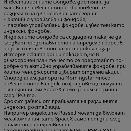
Инвестиционните фондове, достъпни за
масовите инвеститори, обикновено се
разделят на две основни категории:
• активно управлявани фондове;
• пасивно управлявани фондове, известни като
индексни фондове.
Индексните фондове са създадени така, че да
следват представянето на определен борсов
индекс и съответно на по-широкия пазар.
Историческите данни показват, че в
дългосрочен план те често се представят по-
добре от активно управляваните фондове, при
които мениджърите избират отделни акции.
Според анализатори на Morningstar много
инвеститори в индексни фондове ще получат
експозиция към SpaceX само дни или седмици
след IPO-то.
Срокът зависи от правилата на различните
индексни доставчици.
Например индексите Russell могат да включат
мегакомпания като SpaceX само пет дни след
началото на търговията.