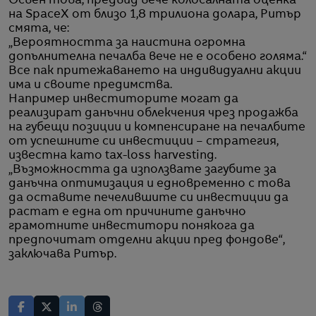
Освен това, предвид вече колосалната оценка
на SpaceX от близо 1,8 трилиона долара, Ритър
смята, че:
„Вероятността за наистина огромна
допълнителна печалба вече не е особено голяма.“
Все пак притежаването на индивидуални акции
има и своите предимства.
Например инвеститорите могат да
реализират данъчни облекчения чрез продажба
на губещи позиции и компенсиране на печалбите
от успешните си инвестиции – стратегия,
известна като tax-loss harvesting.
„Възможността да използвате загубите за
данъчна оптимизация и едновременно с това
да оставите печелившите си инвестиции да
растат е една от причините данъчно
грамотните инвеститори понякога да
предпочитат отделни акции пред фондове“,
заключава Ритър.