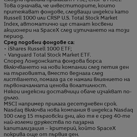
Сходни правила прилагат FTSE, CRSP и MSCI.
Това означава, че инвеститорите, които
притежават фондове, следващи индекси като
Russell 1000 или CRSP U.S. Total Stock Market
Index, автоматично ще станат косвени
акционери на SpaceX след изтичането на този
период.
Сред подобни фондове са:
• iShares Russell 1000 ETF;
• Vanguard Total Stock Market ETF.
Според Лондонската фондова борса
включването на нови компании след петия ден
на търговията, вместо веднага след
листването, помага да се намали влиянието на
първоначалната ценова волатилност.
Някои индексни доставчици обаче изчакват по-
дълго.
MSCI например прилага десетдневен срок.
Nasdaq включва нова компания в индекса Nasdaq
100 след 15 търговски дни, ако тя е сред 40-те
най-големи дружества по пазарна
капитализация – критерий, който SpaceX
покрива още от първия ден.