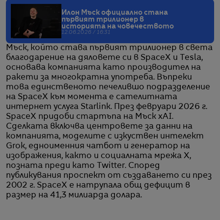
Илон Мъск официално стана
първият трилионер в
историята на човечеството
12.06.2026 / 16:31
Мъск, който става първият трилионер в света
благодарение на дяловете си в SpaceX и Tesla,
основава компанията като производител на
ракети за многократна употреба. Въпреки
това единственото печелившо подразделение
на SpaceX към момента е сателитната
интернет услуга Starlink. През февруари 2026 г.
SpaceX придоби стартъпа на Мъск xAI.
Сделката включва центровете за данни на
компанията, моделите с изкуствен интелект
Grok, едноименния чатбот и генератор на
изображения, както и социалната мрежа X,
позната преди като Twitter. Според
публикувания проспект от създаването си през
2002 г. SpaceX е натрупала общ дефицит в
размер на 41,3 милиарда долара.