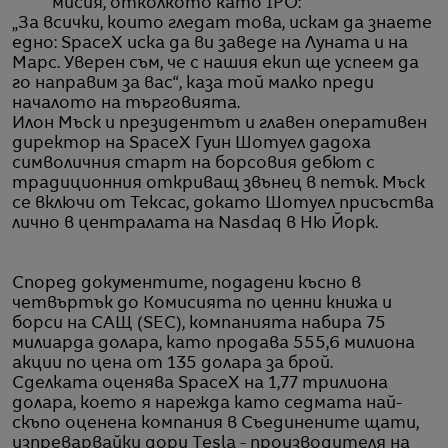
мисия, отколкото като IPO:
„За всички, които гледат това, искам да знаете
едно: SpaceX иска да ви заведе на Луната и на
Марс. Уверен съм, че с нашия екип ще успеем да
го направим за вас“, каза той малко преди
началото на търговията.
Илон Мъск и президентът и главен оперативен
директор на SpaceX Гуин Шотуел дадоха
символичния старт на борсовия дебют с
традиционния откриващ звънец в петък. Мъск
се включи от Тексас, докато Шотуел присъства
лично в централата на Nasdaq в Ню Йорк.
Според документите, подадени късно в
четвъртък до Комисията по ценни книжа и
борси на САЩ (SEC), компанията набира 75
милиарда долара, като продава 555,6 милиона
акции по цена от 135 долара за брой.
Сделката оценява SpaceX на 1,77 трилиона
долара, което я нарежда като седмата най-
скъпо оценена компания в Съединените щати,
изпреварвайки дори Tesla - производителя на