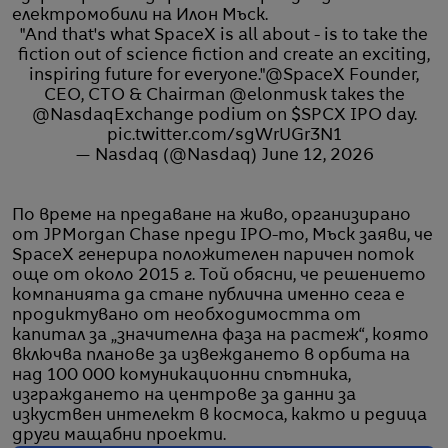
електромобили на Илон Мъск.
"And that's what SpaceX is all about - is to take the
fiction out of science fiction and create an exciting,
inspiring future for everyone."
@SpaceX
Founder,
CEO, CTO & Chairman
@elonmusk
takes the
@NasdaqExchange
podium on
$SPCX
IPO day.
pic.twitter.com/sgWrUGr3N1
— Nasdaq (@Nasdaq)
June 12, 2026
По време на предаване на живо, организирано
от JPMorgan Chase преди IPO-то, Мъск заяви, че
SpaceX генерира положителен паричен поток
още от около 2015 г. Той обясни, че решението
компанията да стане публична именно сега е
продиктувано от необходимостта от
капитал за „значителна фаза на растеж“, която
включва планове за извеждането в орбита на
над 100 000 комуникационни спътника,
изграждането на центрове за данни за
изкуствен интелект в космоса, както и редица
други мащабни проекти.