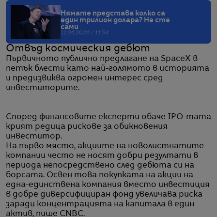
Нямате представа колко са
един трилион долара? Не сте
сами
11.06.2026 / 11:34
Отвъд космическия дебют
Първичното публично предлагане на SpaceX в
петък блести като най-голямото в историята
и предизвиква огромен интерес сред
инвеститорите.
Според финансовите експерти обаче IPO-тата
крият редица рискове за обикновения
инвеститор.
На първо място, акциите на новолистнатите
компании често не носят добри резултати в
периода непосредствено след дебюта си на
борсата. Освен това покупката на акции на
една-единствена компания вместо инвестиция
в добре диверсифициран фонд увеличава риска
заради концентрацията на капитала в един
актив, пише CNBC.