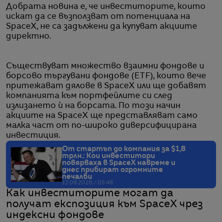
Добрата новина е, че инвеститорите, които
искат да се възползват от потенциала на
SpaceX, не са задължени да купуват акциите
директно.
Съществуват множество взаимни фондове и
борсово търгувани фондове (ETF), които вече
притежават дялове в SpaceX или ще добавят
компанията към портфейлите си след
излизането ѝ на борсата. По този начин
акциите на SpaceX ще представляват само
малка част от по-широко диверсифицирана
инвестиция.
От стартъп до компания за $1,8
трлн.: Кои инвеститори
повярваха в SpaceX навреме и
днес прибират огромните
печалби
12.06.2026 / 05:46
Как инвеститорите могат да
получат експозиция към SpaceX чрез
индексни фондове