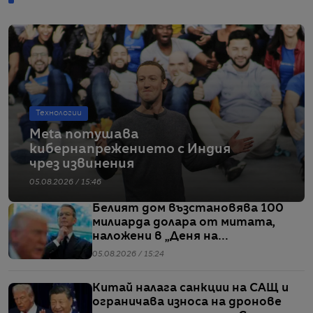
Технологии
Meta потушава
кибернапрежението с Индия
чрез извинения
05.08.2026 / 15:46
Белият дом възстановява 100
милиарда долара от митата,
наложени в „Деня на
освобождението“
05.08.2026 / 15:24
Китай налага санкции на САЩ и
ограничава износа на дронове