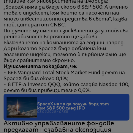
Initiative към Университета на Флорида:
„SpaceX няма да влезе скоро в S&P 500. А именно
това е индексът, към който са насочени най-
много инвестиционни средства в света“, казва
той, цитиран от CNBC.
По думите му именно изискването за устойчива
рентабилност вероятно ще забави
включването на компанията за години напред.
Дори когато SpaceX бъде добавена към
големите индекси, теглото ѝ първоначално ще
бъде сравнително скромно.
Изчисленията показват, че:
• във Vanguard Total Stock Market Fund делът на
SpaceX би бил около 0,1%;
• в ETF-а Invesco QQQ, който следва Nasdaq 100,
делът би бил приблизително 0,6%.
SpaceX няма да получи бърз път
към S&P 500 след IPO
05.06.2026 / 07:58
Активно управляваните фондове
предлагат незабавна експозиция