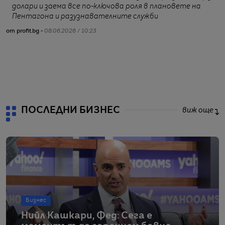
долари и заема все по-ключова роля в плановете на
Пентагона и разузнавателните служби
от profit.bg -
08.06.2026 / 10:23
от
ПОСЛЕДНИ БИЗНЕС
виж още
Бизнес
Нийл Кашкари, Фед: Сега е