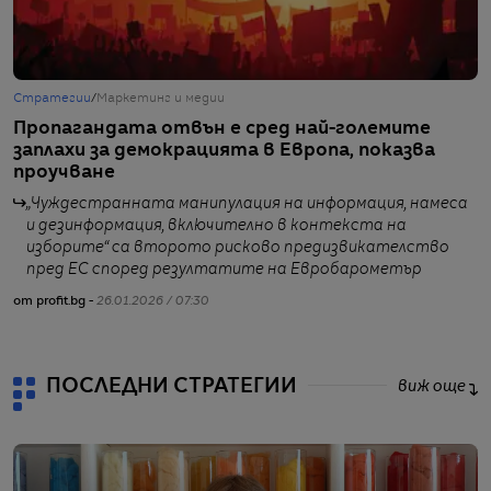
Стратегии
/
Маркетинг и медии
С
Пропагандата отвън е сред най-големите
К
заплахи за демокрацията в Европа, показва
г
проучване
„Чуждестранната манипулация на информация, намеса
и дезинформация, включително в контекста на
изборите“ са второто рисково предизвикателство
от
пред ЕС според резултатите на Евробарометър
от profit.bg -
26.01.2026 / 07:30
ПОСЛЕДНИ СТРАТЕГИИ
виж още