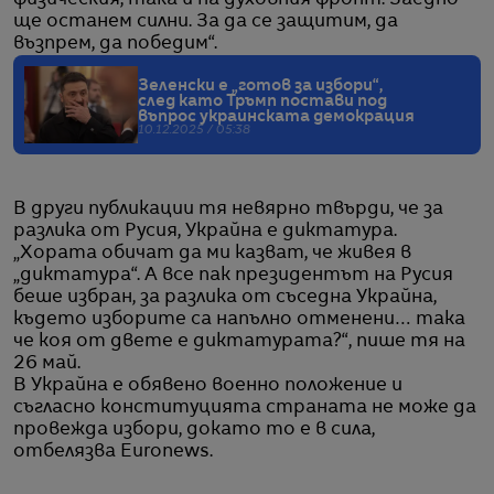
ще останем силни. За да се защитим, да
възпрем, да победим“.
Зеленски е „готов за избори“,
след като Тръмп постави под
въпрос украинската демокрация
10.12.2025 / 05:38
В други публикации тя невярно твърди, че за
разлика от Русия, Украйна е диктатура.
„Хората обичат да ми казват, че живея в
„диктатура“. А все пак президентът на Русия
беше избран, за разлика от съседна Украйна,
където изборите са напълно отменени… така
че коя от двете е диктатурата?“, пише тя на
26 май.
В Украйна е обявено военно положение и
съгласно конституцията страната не може да
провежда избори, докато то е в сила,
отбелязва Euronews.