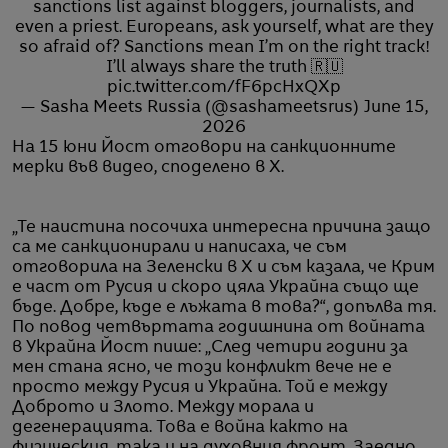
sanctions list against bloggers, journalists, and
even a priest. Europeans, ask yourself, what are they
so afraid of? Sanctions mean I’m on the right track!
I’ll always share the truth 🇷🇺
pic.twitter.com/fF6pcHxQXp
— Sasha Meets Russia (@sashameetsrus)
June 15,
2026
На 15 юни Йост отговори на санкционните
мерки във видео, споделено в X.
„Те наистина посочиха интересна причина защо
са ме санкционирали и написаха, че съм
отговорила на Зеленски в X и съм казала, че Крим
е част от Русия и скоро цяла Украйна също ще
бъде. Добре, къде е лъжата в това?“, допълва тя.
По повод четвъртата годишнина от войната
в Украйна Йост пише: „След четири години за
мен стана ясно, че този конфликт вече не е
просто между Русия и Украйна. Той е между
Доброто и Злото. Между морала и
дегенерацията. Това е война както на
физическия, така и на духовния фронт. Заедно