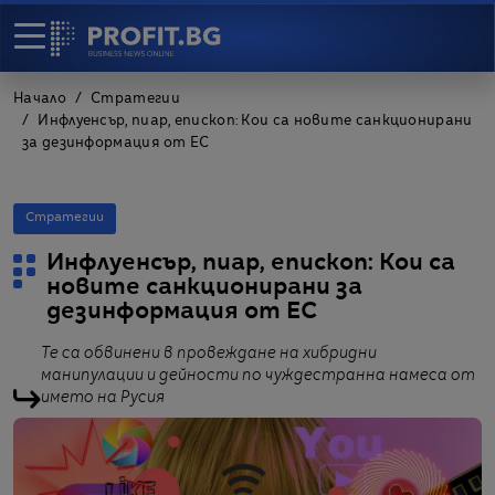
Начало
Стратегии
Инфлуенсър, пиар, епископ: Кои са новите санкционирани
за дезинформация от ЕС
Стратегии
Инфлуенсър, пиар, епископ: Кои са
новите санкционирани за
дезинформация от ЕС
Те са обвинени в провеждане на хибридни
манипулации и дейности по чуждестранна намеса от
името на Русия