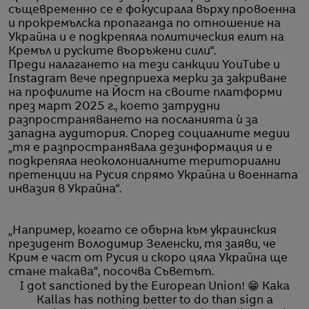
същевременно се е фокусирала върху провоенна
и прокремълска пропаганда по отношение на
Украйна и е подкрепяла политическия елит на
Кремъл и руските въоръжени сили“.
Преди налагането на тези санкции YouTube и
Instagram вече предприеха мерки за закриване
на профилите на Йост на своите платформи
през март 2025 г., което затрудни
разпространяването на посланията ѝ за
западна аудитория. Според социалните медии
„тя е разпространявала дезинформация и е
подкрепяла неоколониалните териториални
претенции на Русия спрямо Украйна и военната
инвазия в Украйна“.
„Например, когато се обърна към украинския
президент Володимир Зеленски, тя заяви, че
Крим е част от Русия и скоро цяла Украйна ще
стане такава“, посочва Съветът.
I got sanctioned by the European Union! 😁 Kaka
Kallas has nothing better to do than sign a