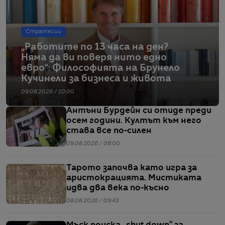
Стратегии
„Работите по 13 часа на ден?
Няма да ви поверя нито едно
евро“: Философията на Брунело
Кучинели за бизнеса и живота
09.08.2026 / 10:00
Антъни Бурдейн си отиде преди
осем години. Култът към него
става все по-силен
09.08.2026 / 08:00
Тарото започва като игра за
аристокрацията. Мистиката
идва два века по-късно
08.08.2026 / 09:43