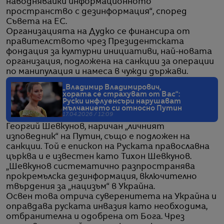
наводнявайки информационното
пространство с дезинформация“, според
Съвета на ЕС.
Организацията на Дудко се финансира от
правителството чрез Президентската
фондация за културни инициативи, най-новата
организация, подложена на санкции за операции
по манипулация и намеса в чужди държави.
„Владимир Владимирович,
хората се страхуват от Вас“:
Руски инфлуенсъри нарушават
мълчанието си относно Путин
17.04.2026 / 12:09
Георгий Шевкунов, наричан „личният
изповедник“ на Путин, също е подложен на
санкции. Той е епископ на Руската православна
църква и е известен като Тихон Шевкунов.
„Шевкунов систематично разпространява
прокремълска дезинформация, включително
твърдения за „нацизъм“ в Украйна.
Освен това отрича суверенитета на Украйна и
оправдава руската инвазия като необходима,
отбранителна и одобрена от Бога. Чрез