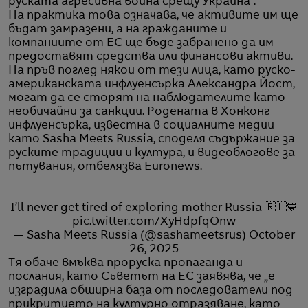
руската агресивна война срещу Украйна“.
На практика това означава, че активите им ще
бъдат замразени, а на гражданите и
компаниите от ЕС ще бъде забранено да им
предоставят средства или финансови активи.
На пръв поглед някои от тези лица, като руско-
американската инфлуенсърка Александра Йост,
могат да се сторят на наблюдателите като
необичайни за санкции. Родената в Хонконг
инфлуенсърка, известна в социалните медии
като Sasha Meets Russia, споделя съдържание за
руските традиции и култура, и видеоблогове за
пътувания, отбелязва Euronews.
I’ll never get tired of exploring mother Russia 🇷🇺💙
pic.twitter.com/XyHdpfqOnw
— Sasha Meets Russia (@sashameetsrus)
October
26, 2025
Тя обаче вмъква проруска пропаганда и
послания, като Съветът на ЕС заявява, че „е
изградила обширна база от последователи под
прикритието на културно отразяване, като