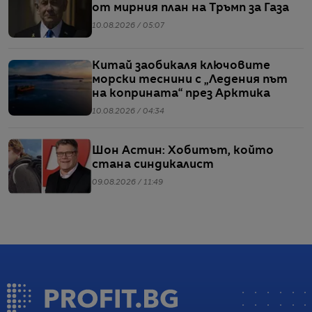
от мирния план на Тръмп за Газа
10.08.2026 / 05:07
Китай заобикаля ключовите
морски теснини с „Ледения път
на коприната“ през Арктика
10.08.2026 / 04:34
Шон Астин: Хобитът, който
стана синдикалист
09.08.2026 / 11:49