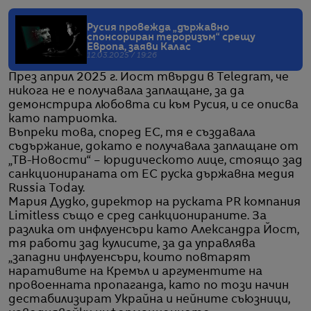
Русия провежда „държавно
спонсориран тероризъм“ срещу
Европа, заяви Калас
12.03.2025 / 19:26
През април 2025 г. Йост твърди в Telegram, че
никога не е получавала заплащане, за да
демонстрира любовта си към Русия, и се описва
като патриотка.
Въпреки това, според ЕС, тя е създавала
съдържание, докато е получавала заплащане от
„ТВ-Новости“ – юридическото лице, стоящо зад
санкционираната от ЕС руска държавна медия
Russia Today.
Мария Дудко, директор на руската PR компания
Limitless също е сред санкционираните. За
разлика от инфлуенсъри като Александра Йост,
тя работи зад кулисите, за да управлява
„западни инфлуенсъри, които повтарят
наративите на Кремъл и аргументите на
провоенната пропаганда, като по този начин
дестабилизират Украйна и нейните съюзници,