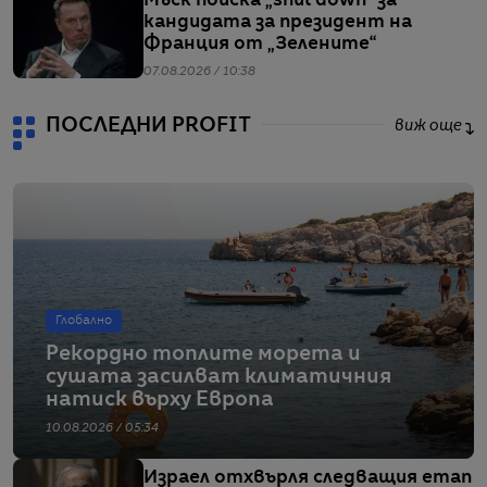
Мъск поиска „shut down” за
кандидата за президент на
Франция от „Зелените“
07.08.2026 / 10:38
ПОСЛЕДНИ PROFIT
виж още
Глобално
Рекордно топлите морета и
сушата засилват климатичния
натиск върху Европа
10.08.2026 / 05:34
Израел отхвърля следващия етап