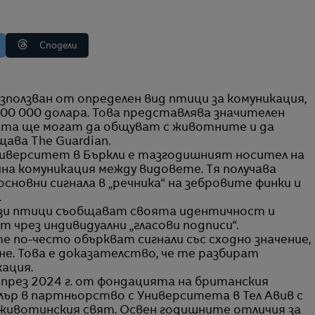
Сподели
00 000 долара. Това представлява значителен
рата ще могат да общуват с животните и да
ава The Guardian.
ниверситет в Бъркли е тазгодишният носител на
очна комуникация между видовете. Тя получава
сновни сигнала в „речника“ на зебровите финки и
.
ези птици съобщават своята идентичност и
т чрез индивидуални „гласови подписи“.
е по-често объркват сигнали със сходно значение,
не. Това е доказателство, че те разбират
кация.
а през 2024 г. от фондацията на британския
ър в партньорство с Университета в Тел Авив с
 животинския свят. Освен годишните отличия за