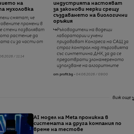
нието на
индустрията настояват
а мухоловка
за законови мерки срещу
създаването на биологични
тели смятат, че
оръжия
новените промени в
е стени позволяват
Ръководители на водещи
ното растение да
лаборатории и учени
ката си за части от
призовават Конгреса на САЩ за
строг контрол над търговията
със синтетична ДНК, за да се
06.2026 / 11:14
предотврати злонамереното
използване на алгоритмите
от profit.bg -
04.06.2026 / 09:00
виж още
AI модел на Meta проникна в
системата на друга компания по
време на тестове