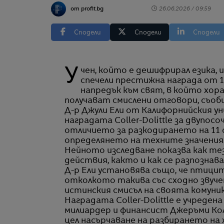
от profit.bg
26.06.2026 / 09:59
Сподели
Сподели
Сподели
Учен, който е дешифрирал езика, използван от определен вид птици за комуникация,
спечели престижна награда от 1
напредък към свят, в който хо
получават смислени отговори, съобщ
Д-р Джули Ели от Калифорнийския у
наградата Coller-Dolittle за двупос
отличието за разкодирането на 11 о
определянето на техните значения
Нейното изследване показва как т
действия, както и как се разпознава
Д-р Ели установява също, че птицит
отколкото такива със сходно звуче
истинския смисъл на своята комуни
Наградата Coller-Dolittle е учреден
милиардер и финансист Джеръми Кол
цел насърчаване на разбирането на