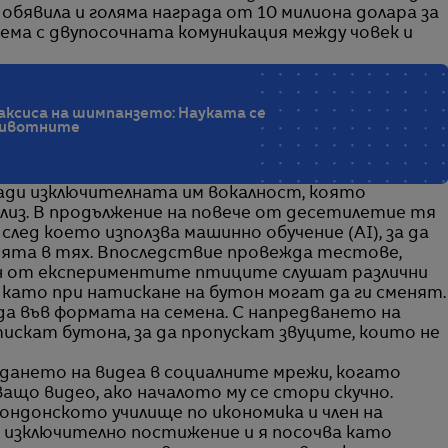
бявила и голяма награда от 10 милиона долара за
лема с двупосочната комуникация между човек и
аксиса на шимпанзето: Науката се
 животните
ради изключителната им вокалност, която
ализ. В продължение на повече от десетилетие тя
след което използва машинно обучение (AI), за да
ията в тях. Впоследствие провежда тестове,
н от експериментите птиците слушат различни
 като при натискане на бутон могат да ги сменят.
да във формата на семена. С напредването на
скат бутона, за да пропускат звуците, които не
едането на видеа в социалните мрежи, когато
що видео, ако началото му се стори скучно.
ондонското училище по икономика и член на
 изключително постижение и я посочва като