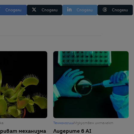
Сподели
Сподели
Сподели
Сподели
ка
Технологии
/
Изкуствен интелект
криват механизма
Лидерите в AI