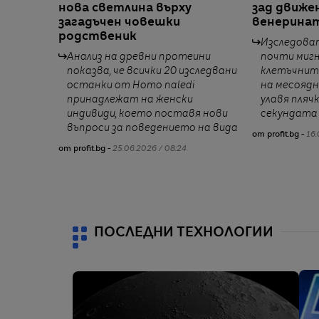
нова светлина върху
зад движе
загадъчен човешки
венеринат
родственик
Изследова
Анализ на древни протеини
почти миг
показва, че всички 20 изследвани
клетъчнит
останки от Homo naledi
на месояд
принадлежат на женски
улавя пляч
индивиди, което поставя нови
секундата
въпроси за поведението на вида
от profit.bg -
16.
от profit.bg -
25.06.2026 / 08:24
ПОСЛЕДНИ ТЕХНОЛОГИИ