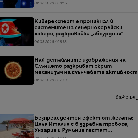
06.08.2026 / 08:33
Киберексперт е проникнал в
системите на севернокорейски
хакери, разкривайки „абсурдния“
мащаб на атаките им
06.08.2026 / 08:18
Най-детайлните изображения на
Слънцето разкриват скрит
механизъм на слънчевата активност
06.08.2026 / 07:39
виж още
Безпрецедентен ефект от жегата:
Цяла Италия е в здравна тревога,
Унгария и Румъния пестят
електричество