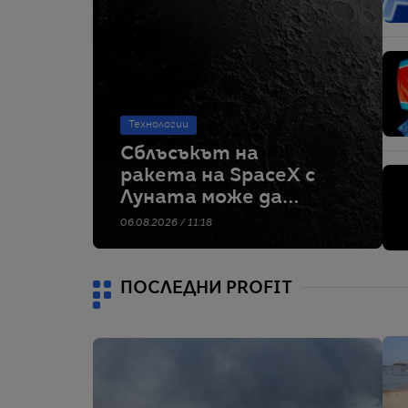
Технологии
Сблъсъкът на
ракета на SpaceX с
Луната може да
предостави ценни
06.08.2026 / 11:18
данни за бъдещите
лунни мисии
ПОСЛЕДНИ PROFIT