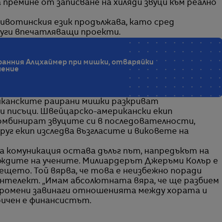
 премине от записване на хиляди звуци към реално
ивотинския език продължава, като сред
руги впечатляващи проекти.
 ранния Алцхаймер при мишки, отваряйки
чение
иканските раирани мишки разкриват
и писъци. Швейцарско-американски екип
омбинират звуците си в последователности,
уг екип изследва възгласите и виковете на
а комуникация остава дълъг път, напредъкът на
еждите на учените. Милиардерът Джеръми Колър е
щето. Той вярва, че това е неизбежно поради
нтелект. „Имам абсолютната вяра, че ще разбием
е промени завинаги отношенията между хората и
ричен е финансистът.