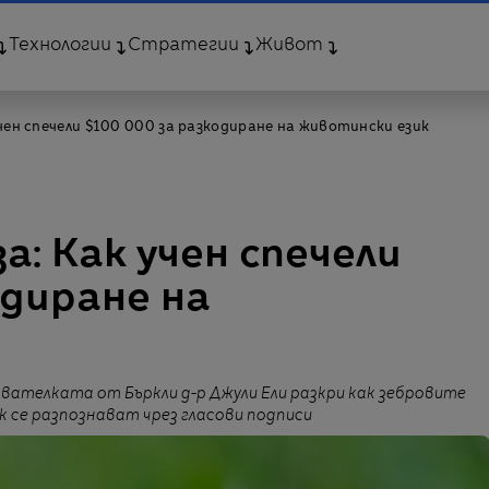
Технологии
Стратегии
Живот
учен спечели $100 000 за разкодиране на животински език
а: Как учен спечели
одиране на
вателката от Бъркли д-р Джули Ели разкри как зебровите
к се разпознават чрез гласови подписи