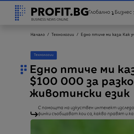
Глобално
Бизнес
Начало
Технологии
Едно птиче ми каза: Как 
Технологии
Едно птиче ми каз
$100 000 за разк
животински език
С помощта на изкуствен интелект изследо
финки съобщават кои са, какво правят и ка