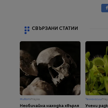
СВЪРЗАНИ СТАТИИ
Живот
/
Наука
Технологии
/
Нау
Необичайна находка хвърля
Учени раз