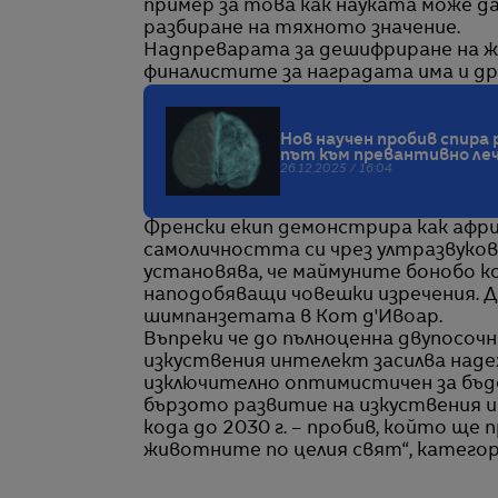
пример за това как науката може да
разбиране на тяхното значение.
Надпреварата за дешифриране на ж
финалистите за наградата има и д
Нов научен пробив спира
път към превантивно ле
26.12.2025 / 16:04
Френски екип демонстрира как афр
самоличността си чрез ултразвуков
установява, че маймуните бонобо к
наподобяващи човешки изречения. Др
шимпанзетата в Кот д'Ивоар.
Въпреки че до пълноценна двупосочн
изкуствения интелект засилва над
изключително оптимистичен за бъде
бързото развитие на изкуствения и
кода до 2030 г. – пробив, който щ
животните по целия свят“, катего