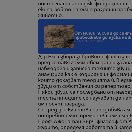
постигнат напредък, фондацията е о
екипа, който напълно разреши проб
животно.
От миши писъци до синт
приближава до езика на
07.06.2026 / 06:21
Д-р Ели избира зебровите финки за
предоставя голям обем данни за ан
наблюдава и записва техните звуци, 
анализира как е кодирана информац
които доказват теорията ѝ. В еди
звуци от собствения си репертоар,
Някои звуци са последвани от награ
теста птиците се научават да нати
им носят награда.
Според д-р Ели това наподобява гл
потребителят преминава към следва
Проф. Джонатан Бърч, философ от Л
журито, определя работата ѝ като