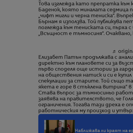
Това изглежда като препратка към
Баденок, която миналата седмица 
„чифт мигли и черна тениска“. Въпре
Бърнам я използва. Той публикува п
поглежда към тениската си, пърха с
„Всъщност е тъмносиня“. Очаквано,
♬ origin
Елизабет Патън продължава с анализ
директно към плановете си за възс
първо споделя още истории за гарде
на обществения натиск и си е купил 
спекулации за старите. Той също та
якета е горе в стъклена витрина“ в 
Става въпрос за тъмносиньо работно
заявява на правителството, че Гол
ограничения. Тогава тази дреха е о
работническия му произход и утвър
Наближава ли краят на 