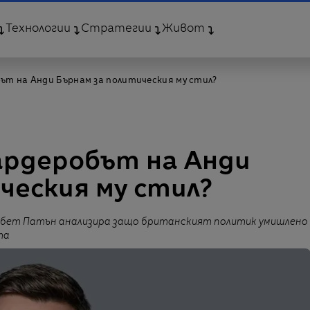
Технологии
Стратегии
Живот
ът на Анди Бърнам за политическия му стил?
ардеробът на Анди
ческия му стил?
забет Патън анализира защо британският политик умишлено
та