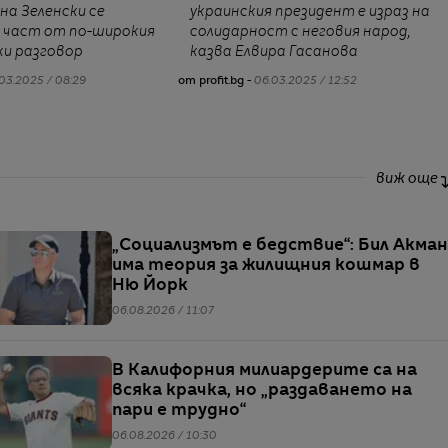
на Зеленски се
украинския президент е израз на
 част от по-широкия
солидарност с неговия народ,
ки разговор
казва Елвира Гасанова
03.2025 / 08:29
от profit.bg -
06.03.2025 / 12:52
виж още
„Социализмът е бедствие“: Бил Акман
има теория за жилищния кошмар в
Ню Йорк
06.08.2026 / 11:07
В Калифорния милиардерите са на
всяка крачка, но „раздаването на
пари е трудно“
06.08.2026 / 10:30