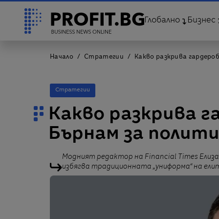
Глобално
Бизнес
Начало
Стратегии
Какво разкрива гардероб
Стратегии
Какво разкрива г
Бърнам за полити
Модният редактор на Financial Times Ели
избягва традиционната „униформа“ на ели