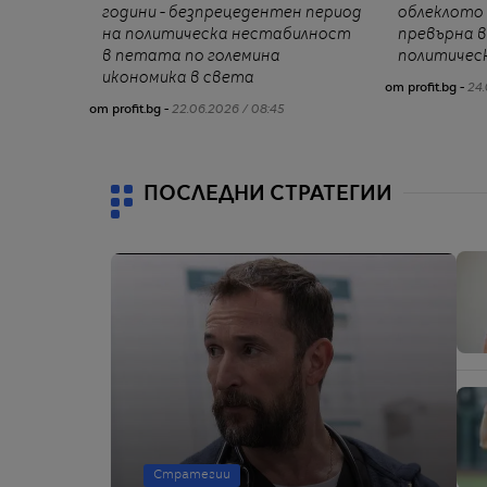
години - безпрецедентен период
облеклото 
на политическа нестабилност
превърна в
в петата по големина
политичес
икономика в света
от profit.bg -
24.
от profit.bg -
22.06.2026 / 08:45
ПОСЛЕДНИ СТРАТЕГИИ
Стратегии