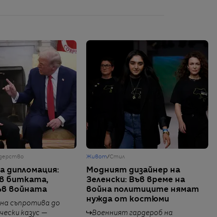
дерство
Живот
/
Стил
а дипломация:
Модният дизайнер на
в битката,
Зеленски: Във време на
ъв войната
война политиците нямат
нужда от костюми
 на съпротива до
ески казус —
Военният гардероб на