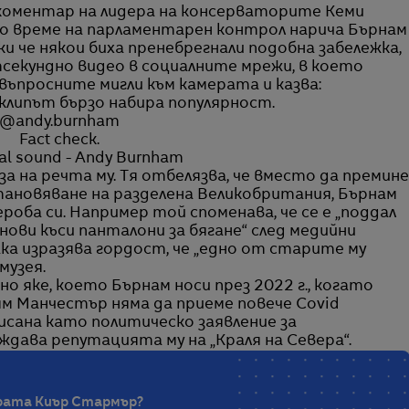
 коментар на лидера на консерваторите Кеми
по време на парламентарен контрол нарича Бърнам
ки че някои биха пренебрегнали подобна забележка,
етсекундно видео в социалните мрежи, в което
 въпросните мигли към камерата и казва:
 клипът бързо набира популярност.
@andy.burnham
Fact check.
al sound - Andy Burnham
а на речта му. Тя отбелязва, че вместо да премине
тановяване на разделена Великобритания, Бърнам
роба си. Например той споменава, че се е „поддал
нови къси панталони за бягане“ след медийни
ка изразява гордост, че „едно от старите му
музея.
 яке, което Бърнам носи през 2022 г., когато
ям Манчестър няма да приеме повече Covid
писана като политическо заявление за
ждава репутацията му на „Краля на Севера“.
ерата Киър Стармър?