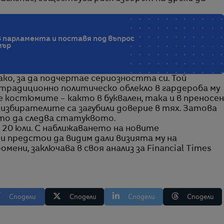
в парламента и поставя под въпрос
мър
ако, за да подчертае сериозността си. Той
 традиционно политическо облекло в гардероба му
е костюмите – както в буквален, така и в преносен
и избирателите са загубили доверие в тях. Затова
то да следва статуквото.
 20 юли. С наближаването на новите
 предстои да видим дали визията му на
омени, заключава в своя анализ за Financial Times
Сподели
Сподели
Сподели
Сподели