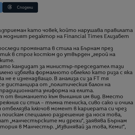
Сподели
а модният редактор на Financial Times Елизабет
проследи промяната в стила на Бърнам през
тик в строг костюм до утвърден „герой на
ките.
 като кандидат за министър-председател тази
ено избягва формалното облекло като риза с яка
 не е изненадващо. В анализа си за FT тя
 се дистанцира от „политическия балон на
 традиционната униформа на елита.
ат от вниманието към външния им вид. Вместо
ежния си стил – тъмна тениска, сиво сако и очила
н отбелязва ключов момент в кариерата си чрез
да поискам специално разрешение да нося това,
ат „манчестърските ми дрехи“, заявява Бърнам
тория в Манчестър. „Извинявай за това, Кеми!“,