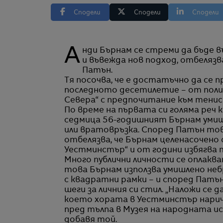
Сподели
Сподели
Сподели
Анди Бърнам се стреми да бъде възприеман като човек, който нарушава правилата
и въвежда нов подход, отбелязв
Патън.
Тя посочва, че е достатъчно да се 
последното десетилетие – от поли
Севера“ с предпочитание към тенис
По време на първата си голяма реч
седмица 56-годишният Бърнам умишл
или вратовръзка. Според Патън това
отбелязва, че Бърнам целенасочено
Уестминстър“ и от години избягва
Много публични личности се оплакв
това Бърнам използва умишлено небр
с квадратни рамки – и според Патъ
шеги за личния си стил. „Наложи се 
което хората в Уестминстър нарич
пред тълпа в Музея на народната ис
добавя той.