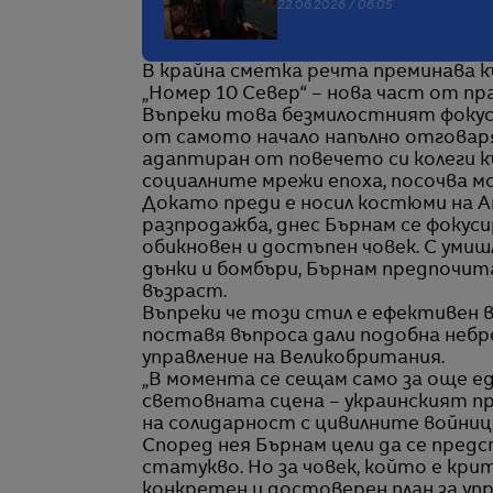
22.06.2026 / 06:05
В крайна сметка речта преминава к
„Номер 10 Север“ – нова част от п
Въпреки това безмилостният фокус
от самото начало напълно отговаря
адаптиран от повечето си колеги к
социалните мрежи епоха, посочва 
Докато преди е носил костюми на Arm
разпродажба, днес Бърнам се фокуси
обикновен и достъпен човек. С уми
дънки и бомбъри, Бърнам предпочит
възраст.
Въпреки че този стил е ефективен 
поставя въпроса дали подобна неб
управление на Великобритания.
„В момента се сещам само за още ед
световната сцена – украинският пре
на солидарност с цивилните войниц
Според нея Бърнам цели да се пре
статукво. Но за човек, който е кри
конкретен и достоверен план за упр