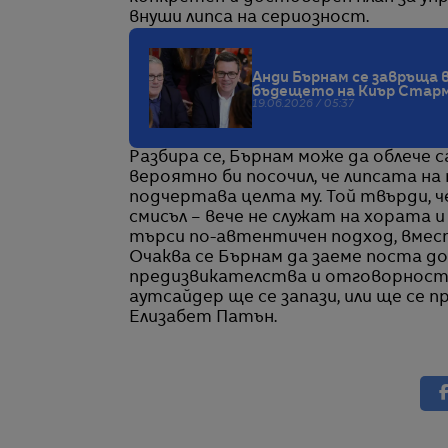
внуши липса на сериозност.
Анди Бърнам се завръща 
бъдещето на Киър Стар
19.06.2026 / 05:37
Разбира се, Бърнам може да облече с
вероятно би посочил, че липсата на
подчертава целта му. Той твърди, ч
смисъл – вече не служат на хората 
търси по-автентичен подход, вмес
Очаква се Бърнам да заеме поста до
предизвикателства и отговорности
аутсайдер ще се запази, или ще се пр
Елизабет Патън.