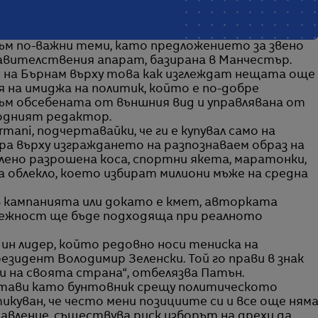
ъм по-важни теми, като предложението за звено
равителствения апарат, базирана в Манчестър.
 на Бърнам върху това как изглеждат нещата още
 на имиджа на политик, който е по-добре
ъм обсебената от външния вид и управлявана от
модният редактор.
ani, подчертавайки, че ги е купувал само на
ра върху изграждането на разпознаваем образ на
шлено разрошена коса, спортни якета, маратонки,
а облекло, което избират милиони мъже на средна
в кампанията или докато е кмет, авторката
режност ще бъде подходяща при реалното
ин лидер, който редовно носи тениска на
зидент Володимир Зеленски. Той го прави в знак
и на своята страна“, отбелязва Патън.
дстави като бунтовник срещу политическото
тикуван, че често мени позициите си и все още ням
авление, съществува риск изборът на дрехи да