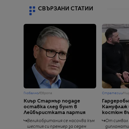
СВЪРЗАНИ СТАТИИ
Глобално
/
Европа
Стратегии
/
Ли
Киър Стармър подаде
Гардеробн
оставка след бунт в
Камуфлаж 
Лейбъристката партия
костюм в
Великобритания се насочва към
От символ
шестия си премиер за седем
дипломатич