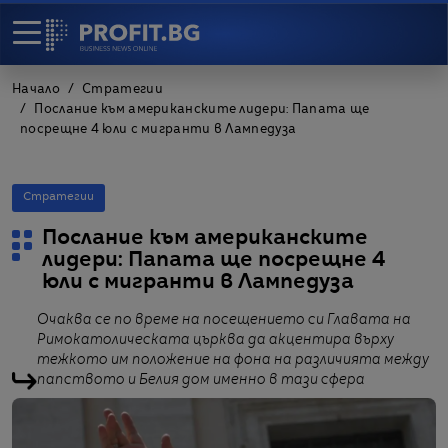
Начало
Стратегии
Послание към американските лидери: Папата ще
посрещне 4 юли с мигранти в Лампедуза
Стратегии
Послание към американските
лидери: Папата ще посрещне 4
юли с мигранти в Лампедуза
Очаква се по време на посещението си Главата на
Римокатолическата църква да акцентира върху
тежкото им положение на фона на различията между
папството и Белия дом именно в тази сфера