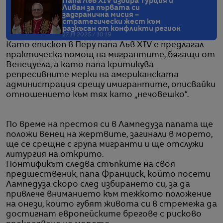
Папа Лъв XIV избира Турция и
Ливан за първата си
задгранична мисия –
стратегически жест към
разкъсан от конфликти регион
27.11.2025 / 10:19
Като епископ в Перу папа Лъв XIV е предлагал
практическа помощ на мигрантите, бягащи от
Венецуела, а като папа критикува
репресивните мерки на американската
администрация срещу имигрантите, описвайки
отношението към тях като „нечовешко“.
По време на престоя си в Лампедуза папата ще
положи венец на жертвите, загинали в морето,
ще се срещне с група мигранти и ще отслужи
литургия на открито.
Понтификът следва стъпките на своя
предшественик, папа Франциск, който посети
Лампедуза скоро след избирането си, за да
привлече вниманието към тежкото положение
на онези, които губят живота си в стремежа да
достигнат европейските брегове с рисково