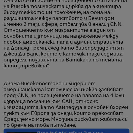
Очаква се по време на посещението си Главата
на Римокатолическата църква да акцентира
върху тежкото им положение, на фона на
различията между папството и Белия дом
именно в тази сфера, отбелязва в анализ CNN.
Отношението към мигрантите е един от
основните източници на напрежение между
първия американски папа и администрацията
на Доналд Тръмп, след като вицепрезидентът
Джей Ди Ванс, който е католик, тази седмица
определи позицията на Ватикана по темата
като „тревожна“.
Двама високопоставени лидери от
американската католическа църква заявяват
пред CNN, че посещението на папата на 4 юли
изпраща послание към САЩ относно
имиграцията, като Лампедуза е основен входен
пункт към Европа за онези, които прекосяват
Средиземно море. Мнозина рискуват живота си
по време на това пътуване.