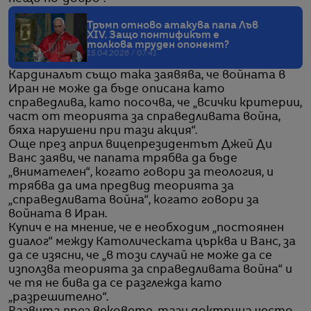
Тръмп отново атакува папа Лъв
XIV. Защо понтификът е
толкова труден опонент?
15.04.2026 / 07:41
Кардиналът също така заявява, че войната в
Иран не може да бъде описана като
справедлива, като посочва, че „всички критерии,
част от теорията за справедливата война,
бяха нарушени при тази акция“.
Още през април вицепрезидентът Джей Ди
Ванс заяви, че папата трябва да бъде
„внимателен“, когато говори за теология, и
трябва да има предвид теорията за
„справедливата война“, когато говори за
войната в Иран.
Купич е на мнение, че е необходим „постоянен
диалог“ между Католическата църква и Ванс, за
да се изясни, че „в този случай не може да се
използва теорията за справедливата война“ и
че тя не бива да се разглежда като
„разрешително“.