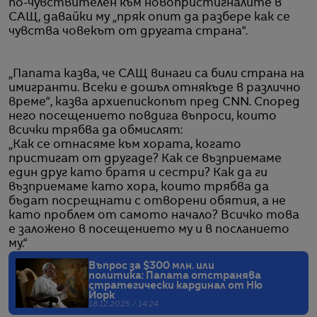
по-чувствителен към новопристигналите в
САЩ, давайки му „пряк опит да разбере как се
чувства човекът от другата страна“.
„Папата казва, че САЩ винаги са били страна на
имигранти. Всеки е дошъл отнякъде в различно
време“, казва архиепископът пред CNN. Според
него посещението повдига въпроси, които
всички трябва да обмислят:
„Как се отнасяме към хората, когато
пристигат от другаде? Как се възприемаме
един друг като братя и сестри? Как да ги
възприемаме като хора, които трябва да
бъдат посрещнати с отворени обятия, а не
като проблем от самото начало? Всичко това
е заложено в посещението му и в посланието
му.“
Въпрос за $300 млн. или
политика: Папата отстранява
стратегически кардинал от Ню
Йорк
18.12.2025 / 14:24