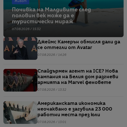
Живот
Почивка на Малдивите след
половин век може да е
туристически мираж
07.08.2026 / 15:32
Джеймс Камерън обмисля дали да
се оттегли от Avatar
07.08.2026 / 14:26
Спайдърмен агент на ICE? Нова
кампания на Белия дом разгневи
армията на Marvel феновете
07.08.2026 / 13:32
Американската икономика
неочаквано е загубила 23 000
работни места през юли
07.08.2026 / 13:01