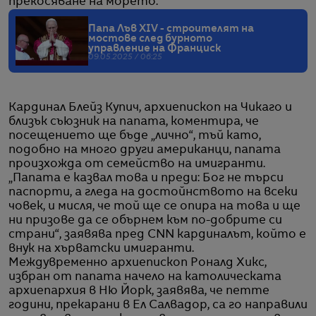
прекосяване на морето.
Папа Лъв XIV - строителят на
мостове след бурното
управление на Франциск
09.05.2025 / 06:25
Кардинал Блейз Купич, архиепископ на Чикаго и
близък съюзник на папата, коментира, че
посещението ще бъде „лично“, тъй като,
подобно на много други американци, папата
произхожда от семейство на имигранти.
„Папата е казвал това и преди: Бог не търси
паспорти, а гледа на достойнството на всеки
човек, и мисля, че той ще се опира на това и ще
ни призове да се обърнем към по-добрите си
страни“, заявява пред CNN кардиналът, който е
внук на хърватски имигранти.
Междувременно архиепископ Роналд Хикс,
избран от папата начело на католическата
архиепархия в Ню Йорк, заявява, че петте
години, прекарани в Ел Салвадор, са го направили