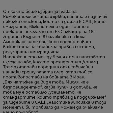
Откакто беше избран за Глава на
Римокатолическата църква, папата е назначил
няколко епископи, които са дошли в САЩ като
имигранти, включително един, който е
прекаран нелегално от Ел Салвадор на 18-
годишна възраст в багажника на кола.
Американските епископи подчертават
важността на стабилна правна система,
регулираща имиграцията.
Напрежението между Белия дом и папството
излезе на яве, когато президентът Доналд
Тръмп отправи поредица от необичайни
нападки срещу папата след като той се
противопостави на войната в Иран.
„Бях натъжен да видя това. Мисля, че е
безпрецедентно“, казва Купич и допълва, че
това му е оставило „усещането, че
стандартите, които трябва да поддържаме“
за лидерите в САЩ, „наистина липсваха в този
момент и би трябвало да можем да очакваме
нещо по-добро“.