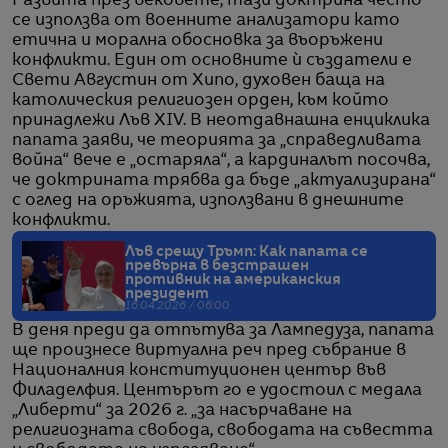
Развита през вековете, тази доктрина често
се използва от военните анализатори като
етична и морална обосновка за въоръжени
конфликти. Един от основните ѝ създатели е
Свети Августин от Хипо, духовен баща на
католическия религиозен орден, към който
принадлежи Лъв XIV. В неотдавнашна енциклика
папата заяви, че теорията за „справедливата
война“ вече е „остаряла“, а кардиналът посочва,
че доктрината трябва да бъде „актуализирана“
с оглед на оръжията, използвани в днешните
конфликти.
Лъв срещу Тръмп: Как папата се
превърна в безстрашен
противник на американския
президент
16.04.2026 / 06:00
В деня преди да отпътува за Лампедуза, папата
ще произнесе виртуална реч пред събрание в
Националния конституционен център във
Филаделфия. Центърът го е удостоил с медала
„Либерти“ за 2026 г. „за насърчаване на
религиозната свобода, свободата на съвестта