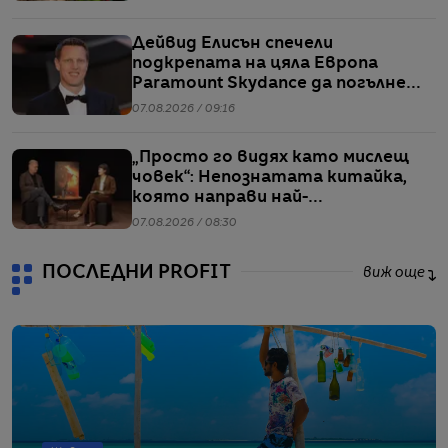
Дейвид Елисън спечели
подкрепата на цяла Европа
Paramount Skydance да погълне
WBD
07.08.2026 / 09:16
„Просто го видях като мислещ
човек“: Непознатата китайка,
която направи най-
коментираното интервю с
07.08.2026 / 08:30
Кристофър Нолан
ПОСЛЕДНИ PROFIT
виж още