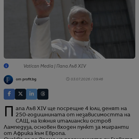
Vatican Media | Папа Лъв XIV
от profit.bg
03.07.2026 / 09:46
Папа Лъв XIV ще посрещне 4 юли, денят на
250-годишнината от независимостта на
САЩ, на южния италиански остров
Лампедуза, основен входен пункт за мигранти
от Африка към Европа.