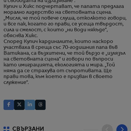
и свободата на изразяване“.
Купич и Хикс подчертават, че папата предлага
морално лидерство на световната сцена.
„Мисля, че той повече слуша, отколкото говори,
и все пак, когато го прави, се усеща твърдост,
сила и смелост, с които „ни води някъде“,
обяснва Хикс.
Според Купич кардиналите, които наскоро
участваха в среща със 70-годишния папа във
Ватикана, са възхитени, че той бързо е „излязъл
на световната сцена“ и говори по въпроси
като имиграцията, екологията и мира. „Той
няма да се страхува от съпротивата. Ще
прави това, към което е призван в своето
служение“.
СВЪРЗАНИ