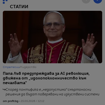
СТАТИИ
Стратегии
/
Лидерство
Г
Папа Лъв предупреждава за AI революция,
Р
движена от „идолопоклонничество към
н
печалбата“
Според понтифика е „недопустимо“ смъртоносни
решения да бъдат поверявани на изкуствени системи
от profit.bg -
25.05.2026 / 12:12
от