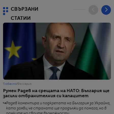
СВЪРЗАНИ
СТАТИИ
Глобално
/
България
Г
Румен Радев на срещата на НАТО: България ще
З
засили отбранителния си капацитет
н
Р
Радев коментира и подкрепата на България за Украйна,
като заяви, че страната ще продължи да помага, но в
рамките на своите възможности