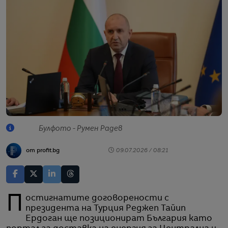
Булфото - Румен Радев
от profit.bg
09.07.2026 / 08:21
Постигнатите договорености с
президента на Турция Реджеп Тайип
Ердоган ще позиционират България като