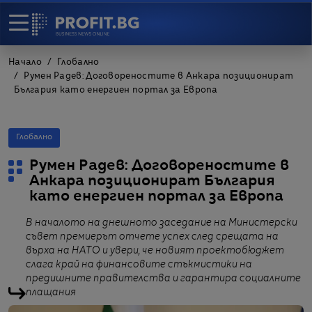
Начало
Глобално
Румен Радев: Договореностите в Анкара позиционират
България като енергиен портал за Европа
Глобално
Румен Радев: Договореностите в
Анкара позиционират България
като енергиен портал за Европа
В началото на днешното заседание на Министерски
съвет премиерът отчете успех след срещата на
върха на НАТО и увери, че новият проектобюджет
слага край на финансовите стъкмистики на
предишните правителства и гарантира социалните
плащания