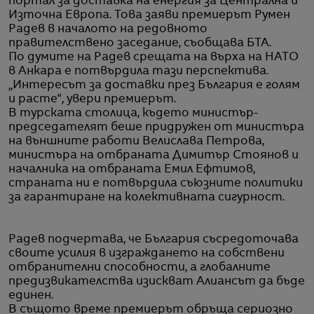
портал за доставка на енергия за Централна и
Източна Европа. Това заяви премиерът Румен
Радев в началото на редовното
правителствено заседание, съобщава БТА.
По думите на Радев срещата на върха на НАТО
в Анкара е потвърдила тази перспектива.
„Интересът за доставки през България е голям
и расте“, увери премиерът.
В турската столица, където министър-
председателят беше придружен от министъра
на външните работи Велислава Петрова,
министъра на отбраната Димитър Стоянов и
началника на отбраната Емил Ефтимов,
страната ни е потвърдила съюзните политики
за гарантиране на колективната сигурност.
Радев подчертава, че България съсредоточава
своите усилия в изграждането на собствени
отбранителни способности, а глобалните
предизвикателства изискват Алиансът да бъде
единен.
В същото време премиерът обръща сериозно