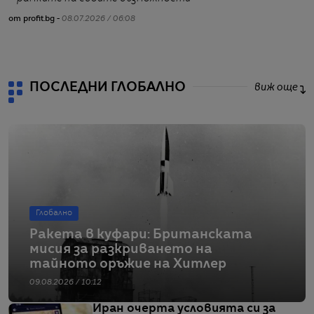
от profit.bg -
08.07.2026 / 06:08
от
ПОСЛЕДНИ ГЛОБАЛНО
виж още
Глобално
Ракета в куфари: Британската
мисия за разкриването на
тайното оръжие на Хитлер
09.08.2026 / 10:12
Иран очерта условията си за