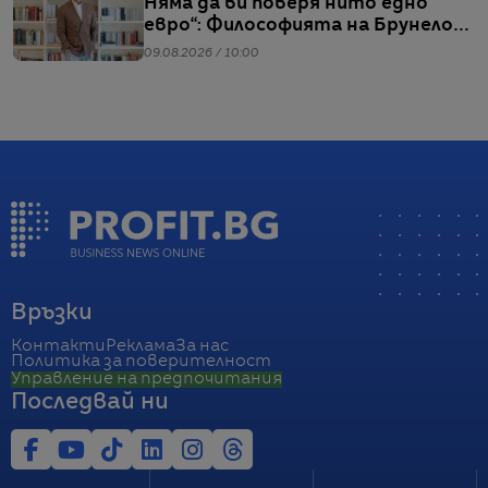
Няма да ви поверя нито едно
евро“: Философията на Брунело
Кучинели за бизнеса и живота
09.08.2026 / 10:00
Връзки
Контакти
Реклама
За нас
Политика за поверителност
Управление на предпочитания
Последвай ни