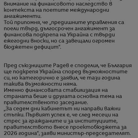
внимание на финансовото наследство в
контекста на поетите международни
ангажименти.
Той припомня, че „предишните управления са
поели твърд, дългосрочен ангажимент за
финансова подкрепа на Украйна с твърди
ежегодни вноски, но са завещали огромен
бюджетен дефицит“.
Пред съюзниците Радев е споделил, че България
ще подкрепя Украйна според възможностите
си, но категорично е заявил, че тази година
такива възможности няма.
Именно финансовата стабилизация на
страната беше и другата основна тема на
правителственото заседание.
„За седем дни кабинетът ни направи важни
стъпки. Първият успех е, че след месеци на
стрес за гражданите и за институциите,
правителството внесе проектобюджета за
2026 година“, заяви министър-председателят.