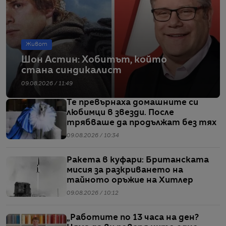
Живот
Шон Астин: Хобитът, който
стана синдикалист
09.08.2026 / 11:49
Те превърнаха домашните си
любимци в звезди. После
трябваше да продължат без тях
09.08.2026 / 10:34
Ракета в куфари: Британската
мисия за разкриването на
тайното оръжие на Хитлер
09.08.2026 / 10:12
„Работите по 13 часа на ден?