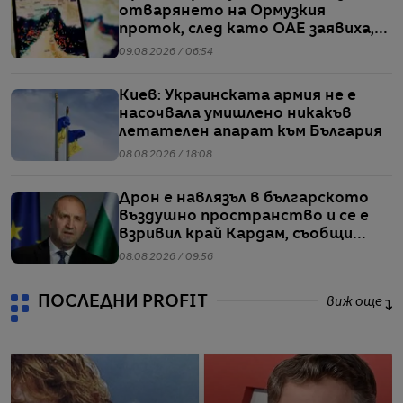
отварянето на Ормузкия
проток, след като ОАЕ заявиха,
че един от корабите им е бил
09.08.2026 / 06:54
обект на въздушен удар
Киев: Украинската армия не е
насочвала умишлено никакъв
летателен апарат към България
08.08.2026 / 18:08
Дрон е навлязъл в българското
въздушно пространство и се е
взривил край Кардам, съобщи
Радев
08.08.2026 / 09:56
ПОСЛЕДНИ PROFIT
виж още