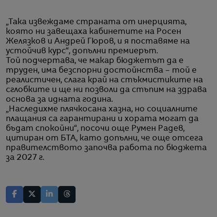
„Така извеждаме страната от инерцията,
която ни завещаха кабинетите на Росен
Желязков и Андрей Гюров, и я поставяме на
устойчив курс“, допълни премиерът.
Той подчертава, че макар бюджетът да е
труден, има безспорни достойнства – той е
реалистичен, слага край на стъкмистиките на
сглобките и ще ни позволи да стъпим на здрава
основа за идната година.
„Наследихме плячкосана хазна, но социалните
плащания са гарантирани и хората могат да
бъдат спокойни“, посочи още Румен Радев,
цитиран от БТА, като допълни, че още отсега
правителството започва работа по бюджета
за 2027 г.