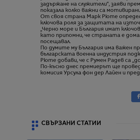
задържане на служители“, заяви пре
показала колко важни са мотивиран
От своя страна Марк Рюте определи
ключова роля за защитата на източ
„Черно море и България имат ключово
като припомни, че страната е домак
посещавал.
По думите му България има важен пр
българската военна индустрия подкр
Рюте добави, че с Румен Радев са „д
По-късно днес премиерът ще провед
комисия Урсула фон дер Лайен и пр
СВЪРЗАНИ СТАТИИ