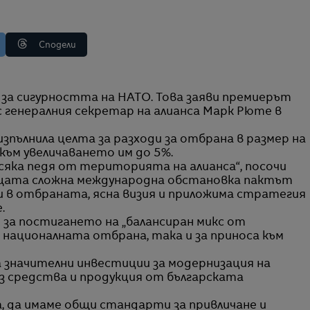
Сподели
с генералния секретар на алианса Марк Рюте в
изпълнила целта за разходи за отбрана в размер на
към увеличаването им до 5%.
сяка педя от територията на алианса“, посочи
ящата сложна международна обстановка пактът
и в отбраната, ясна визия и приложима стратегия
.
 за постигането на „балансиран микс от
 националната отбрана, така и за приноса към
а значителни инвестиции за модернизация на
з средства и продукция от българската
а, да имаме общи стандарти за привличане и