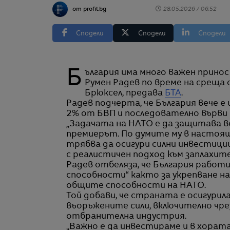
от profit.bg
28.05.2026 / 06:52
Сподели
Сподели
Сподели
България има много важен принос за сигурността на НАТО. Това заяви премиерът
Румен Радев по време на среща 
Брюксел, предава
БТА
.
Радев подчерта, че България вече е 
2% от БВП и последователно върви 
„Задачата на НАТО е да защитава в
премиерът. По думите му в насто
трябва да осигури силни инвестици
с реалистичен подход към заплахите
Радев отбеляза, че България работи
способности“ както за укрепване на
общите способности на НАТО.
Той добави, че страната е осигурил
въоръжените сили, включително чре
отбранителна индустрия.
„Важно е да инвестираме и в хорат