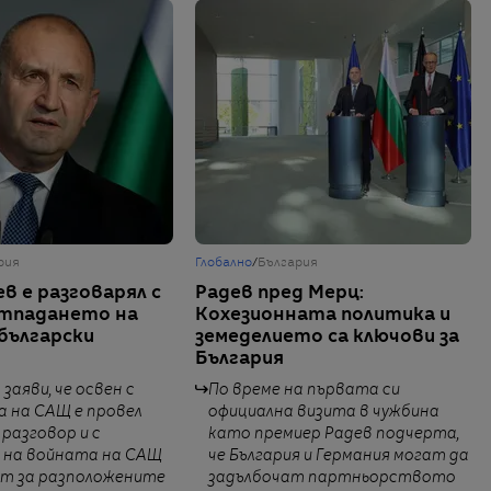
рия
Глобално
/
България
в е разговарял с
Радев пред Мерц:
отпадането на
Кохезионната политика и
 български
земеделието са ключови за
България
заяви, че освен с
По време на първата си
 на САЩ е провел
официална визита в чужбина
разговор и с
като премиер Радев подчерта,
 на войната на САЩ
че България и Германия могат да
ет за разположените
задълбочат партньорството