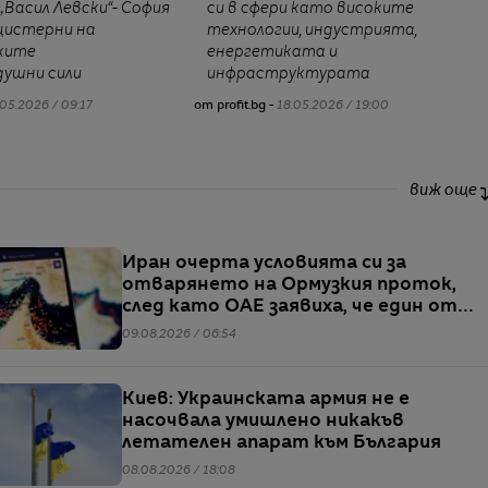
„Васил Левски“- София
си в сфери като високите
цистерни на
технологии, индустрията,
ките
енергетиката и
душни сили
инфраструктурата
05.2026 / 09:17
от profit.bg -
18.05.2026 / 19:00
виж още
Иран очерта условията си за
отварянето на Ормузкия проток,
след като ОАЕ заявиха, че един от
корабите им е бил обект на
09.08.2026 / 06:54
въздушен удар
Киев: Украинската армия не е
насочвала умишлено никакъв
летателен апарат към България
08.08.2026 / 18:08