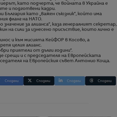
миерът, като подчерта, че войната в Украйна е
ите и подготвени кадри.
 България като „важен съюзник“, който има
ния фланг на НАТО.
 значение за алианса“, каза генералният секретар,
ин на сили за изнесено присъствие, които лично е
инос и към мисията КейФОР в Косово, а
епя целия алианс.
обри приятели от дълги години“.
е срещи и с председателя на Европейската
едседателя на Европейския съвет Антонио Коща.
Сподели
Сподели
Сподели
Сподели