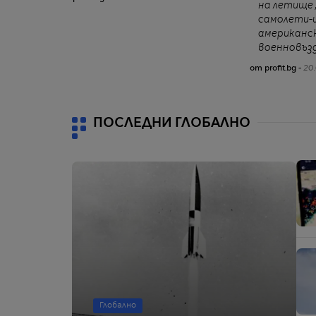
на летище 
самолети-
американс
военновъз
от profit.bg -
20.
ПОСЛЕДНИ ГЛОБАЛНО
Глобално