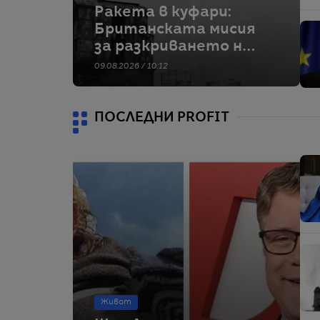
Ракета в куфари:
Британската мисия
за разкриването на
тайното оръжие на
09.08.2026 / 10:12
Хитлер
ПОСЛЕДНИ PROFIT
Живот