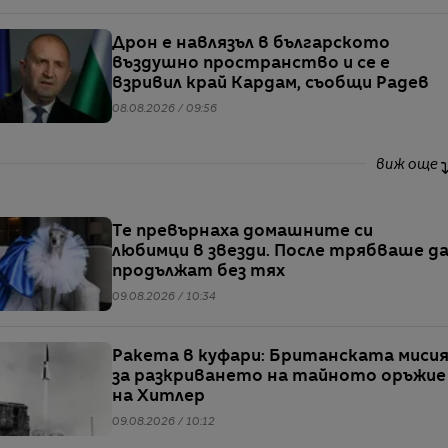
Дрон е навлязъл в българското
въздушно пространство и се е
взривил край Кардам, съобщи Радев
08.08.2026 / 09:56
виж още
Те превърнаха домашните си
любимци в звезди. После трябваше д
продължат без тях
09.08.2026 / 10:34
Ракета в куфари: Британската миси
за разкриването на тайното оръжие
на Хитлер
09.08.2026 / 10:12