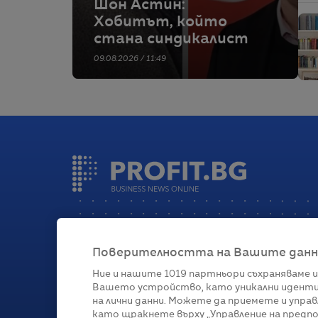
Шон Астин:
Хобитът, който
стана синдикалист
09.08.2026 / 11:49
Поверителността на Вашите данни 
Ние и нашите
1019
партньори съхраняваме и
Вашето устройство, като уникални иденти
Категории
на лични данни. Можете да приемете и управ
като щракнете върху „Управление на предпо