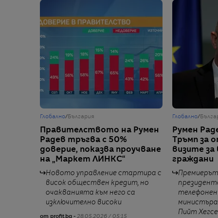
Глобално
/
България
Глобално
/
Бълга
Правителството на Румен
Румен Раде
Радев тръгва с 50%
Тръмп за 
доверие, показва проучване
визите за
на „Маркет ЛИНКС“
граждани
Новото управление стартира с
Премиерът 
висок обществен кредит, но
президента
очакванията към него са
телефонен 
изключително високи
министъра
Пийт Хегс
от profit.bg -
28.05.2026 / 05:15