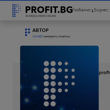
Глобално
Бизнес
АВТОР
241483
намерени статии
profi