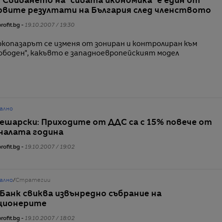
: Свиването на "сивата икономика" е един от
рвите резултати на България след членството
rofit.bg -
19.10.2007 / 19:30
копазарът се изменя от зониран и контролиран към
ободен", какъвто е западноевропейският модел
ално
ешарски: Приходите от ДДС са с 15% повече от
налата година
rofit.bg -
19.10.2007 / 19:02
ално
/
Стратегии
Банк свиква извънредно събрание на
ционерите
rofit.bg -
19.10.2007 / 18:02