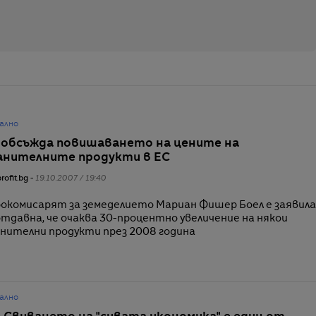
ално
 обсъжда повишаването на цените на
анителните продукти в ЕС
rofit.bg -
19.10.2007 / 19:40
окомисарят за земеделието Мариан Фишер Боел е заявила
тдавна, че очаква 30-процентно увеличение на някои
нителни продукти през 2008 година
ално