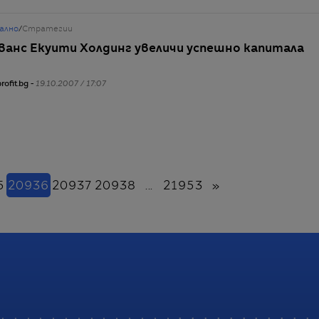
ално
/
Стратегии
ванс Екуити Холдинг увеличи успешно капитала
rofit.bg -
19.10.2007 / 17:07
(настоящ)
Напред
5
20936
20937
20938
...
21953
»