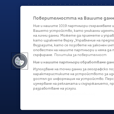
Поверителността на Вашите данни 
Ние и нашите
1019
партньори съхраняваме и
Вашето устройство, като уникални иденти
Категории
на лични данни. Можете да приемете и управ
като щракнете върху „Управление на предпо
Глобално
Бизнес
Технологии
Стратегии
Жи
възразите, като се позовете на законен ин
оповестен на нашите партньори и няма да п
сърфиране.
Политика за поверителност
Ние и нашите партньори обработваме данни
Използване на точни данни за географско п
характеристиките на устройството за иде
достъп до информация на устройство. Перс
измерване на рекламата и съдържанието, п
разработване на услуги.
Copyright © 2007-
2026
Profit.bg. Всички права зап
Списък с партньори (доставчици)
Този сайт е собственост на Sportal Media Group. 