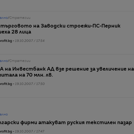
ално
/
Стратегии
 търговото на Заводски строежи-ПС-Перник
иеха 28 лица
rofit.bg -
19.10.2007 / 17:54
ално
/
Стратегии
А на Инвестбанк АД взе решение за увеличение на
питала на 70 млн. лв.
rofit.bg -
19.10.2007 / 17:50
ално
лгарски фирми атакуват руския текстилен пазар
rofit.bg -
19.10.2007 / 17:47