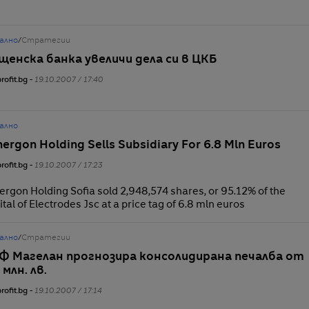
ално
/
Стратегии
щенска банка увеличи дела си в ЦКБ
rofit.bg -
19.10.2007 / 17:40
ално
ergon Holding Sells Subsidiary For 6.8 Mln Euros
rofit.bg -
19.10.2007 / 17:23
ergon Holding Sofia sold 2,948,574 shares, or 95.12% of the
ital of Electrodes Jsc at a price tag of 6.8 mln euros
ално
/
Стратегии
Ф Магелан прогнозира консолидирана печалба от
 млн. лв.
rofit.bg -
19.10.2007 / 17:14