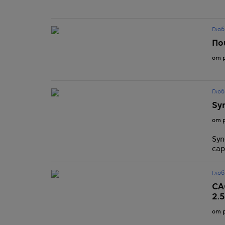
Глоб
По
от p
Глоб
Syn
от p
Syn
cap
Глоб
СА
2.5
от p