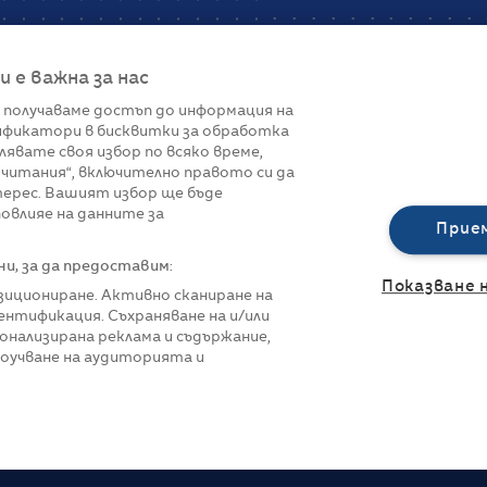
е важна за нас
 получаваме достъп до информация на
фикатори в бисквитки за обработка
Връзки
лявате своя избор по всяко време,
читания“, включително правото си да
вот
Контакти
терес. Вашият избор ще бъде
Реклама
овлияе на данните за
За нас
Прие
Политика за п
Управление на 
, за да предоставим:
Показване 
озициониране. Активно сканиране на
нтификация. Съхраняване на и/или
онализирана реклама и съдържание,
роучване на аудиторията и
азени.
Всички права са запазени.