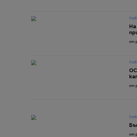
Глоб
На
пр
от p
Глоб
ОС
ка
от p
Глоб
Бъ
от p