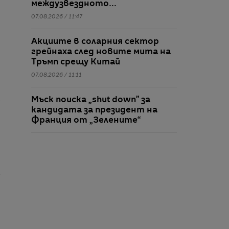
междузвездното
пространство
07.08.2026 / 11:47
Акциите в соларния сектор
грейнаха след новите мита на
Тръмп срещу Китай
07.08.2026 / 11:11
Мъск поиска „shut down” за
кандидата за президент на
Франция от „Зелените“
07.08.2026 / 10:38
„Еми“ и Световното по футбол
върнаха Мъпетите под
прожекторите на славата
07.08.2026 / 10:06
Сънят може да е по-важен за
представянето на децата в