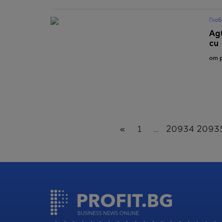
Глоб
Ад
си
от p
Назад
«
1
...
20934
2093