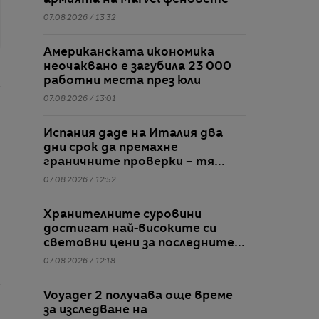
армията на Marvel феновете
07.08.2026 / 13:32
Американската икономика
неочаквано е загубила 23 000
работни места през юли
07.08.2026 / 13:01
Испания даде на Италия два
дни срок да премахне
граничните проверки – тя
отказва
07.08.2026 / 12:52
Хранителните суровини
достигат най-високите си
световни цени за последните 3
години
07.08.2026 / 12:18
Voyager 2 получава още време
за изследване на