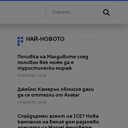
НАЙ-НОВОТО
Почивка на Малдивите след
половин век може да е
туристически мираж
07.08.2026 / 15:32
Джеймс Камерън обмисля дали
да се оттегли от Avatar
07.08.2026 / 14:26
Спайдърмен агент на ICE? Нова
кампания на Белия дом разгневи