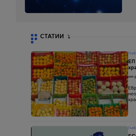
СТАТИИ
Глоб
ЕП
хр
от p
Евр
нео
хра
Глоб