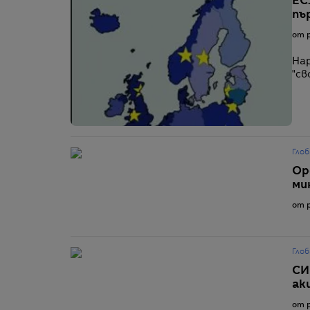
ЕС
пъ
от p
Нар
"св
Глоб
Ор
ми
от p
Глоб
СИ
ак
от p