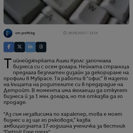
от profit.bg
26.09.2007 / 13:14
Тийнейджърката Ашли Куолс започнала
бизнеса си с осем долара. Нейната страница
предлага безплатен дизайн за декориране на
профили в MySpace. Тя работи в “офис” в мазето
на къщата на родителите си в предградие на
Детройт. В момента има желаещи да откупят
бизнеса й за 1 млн. долара, но тя отказва да го
продаде.
“Аз съм независима по характер, това е моят
бизнес и аз ще го ръководя,” казва
амбициозната 17-годишна ученичка за вестник
"Detroit Free press".