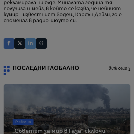
рекламирала никъде. Миналата година тя
получила и-мейл, в който се казва, че нейният
кумир - известният водещ Карсън Дейли, го е
споменал в радио-шоуто си.
ПОСЛЕДНИ ГЛОБАЛНО
виж още
Глобално
„Съветът за мир в Газа“ сключи