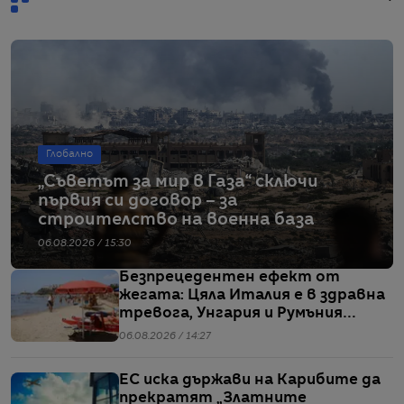
Глобално
„Съветът за мир в Газа“ сключи
първия си договор – за
строителство на военна база
06.08.2026 / 15:30
Безпрецедентен ефект от
жегата: Цяла Италия е в здравна
тревога, Унгария и Румъния
пестят електричество
06.08.2026 / 14:27
ЕС иска държави на Карибите да
прекратят „Златните