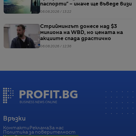
паспорти“ – иначе ще въведе визи
06.08.2026 / 13:22
Стриймингът донесе над $3
милиона на WBD, но цената на
акциите спада драстично
06.08.2026 / 12:36
Връзки
Контакти
Реклама
За нас
Политика за поверителност