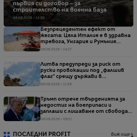
първия си договор – за
строителство на военна база
06.08.2026 / 15:30
Безпрецедентен ефект от
жегата: Цяла Италия е в здравна
тревога, Унгария и Румъния
пестят електричество
06.08.2026 / 14:27
Литва предупреди за риск от
руски провокации под „фалшив
флаг“ срещу държави в
Балтийския регион
06.08.2026 / 11:39
Тръмп отрече твърденията за
недостиг на боеприпаси и
заплаши с лишаване от свобода
хората, които разпространяват
06.08.2026 / 09:11
подобна информация
ПОСЛЕДНИ PROFIT
виж още