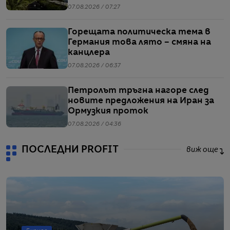
напрежението между САЩ и Иран
07.08.2026 / 07:27
Горещата политическа тема в
Германия това лято – смяна на
канцлера
07.08.2026 / 06:37
Петролът тръгна нагоре след
новите предложения на Иран за
Ормузкия проток
07.08.2026 / 04:36
ПОСЛЕДНИ PROFIT
виж още