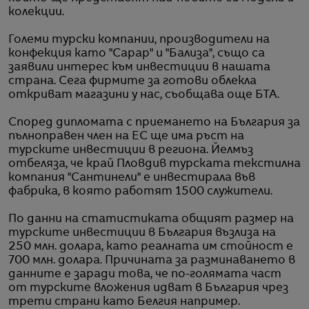
колекции.
Големи турски компании, производители на
конфекция като "Сарар" и "Бализа", също са
заявили интерес към инвестиции в нашата
страна. Сега фирмите за готови облекла
откриват магазини у нас, съобщава още БТА.
Според дипломата с приемането на България за
пълноправен член на ЕС ще има ръст на
турските инвестиции в региона. Йелмъз
отбеляза, че край Пловдив турската текстилна
компания "Сантинели" е инвестирала във
фабрика, в която работят 1500 служители.
По данни на статистиката общият размер на
турските инвестиции в България възлиза на
250 млн. долара, като реалната им стойност е
700 млн. долара. Причината за разминаването в
данните е заради това, че по-голямата част
от турските вложения идват в България чрез
трети страни като Белгия например.