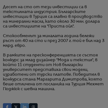
Десет на сто от тези инвестиции са в
текстилната индустрия. Българските
инвестиции в Турция са главно в производство
на минерални масла, като около 30 млн. долара
са инвестициите на "Приста ойл".
Стокообменът за миналата година бележи
ръст от 40 на сто и през 2007 г. той е бил над 3
млрд. евро.
В рамките на пресконференцията се състоя
конкурс за млад дизайнер "Мода и текстил", в
който 11 студенти от Нов български
университет представиха свои модели,
изработени от турски платове. Победител в
конкурса стана Маргарита Димитрова, която
беше отличена от посланика на Турция Мехмет
Гюджюк с шевна машина.