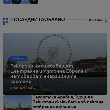
ПОСЛЕДНИ ГЛОБАЛНО
виж още
Глобално
Рекордни жеги обхващат
Централна и Източна Европа и
натоварват енергийните
системи
07.08.2026 / 08:05
Саудитска Арабия, Турция и
Пакистан сключват нов пакт за
отбрана на фона на