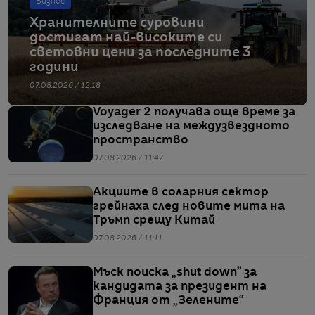
Бизнес
Хранителните суровини
достигат най-високите си
световни цени за последните 3
години
07.08.2026 / 12:18
Voyager 2 получава още време за
изследване на междузвездното
пространство
07.08.2026 / 11:47
Акциите в соларния сектор
грейнаха след новите мита на
Тръмп срещу Китай
07.08.2026 / 11:11
Мъск поиска „shut down” за
кандидата за президент на
Франция от „Зелените“