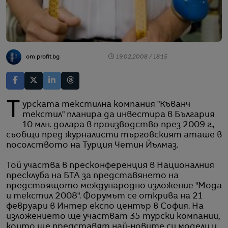
от profit.bg
19.02.2008 / 18:15
Турската текстилна компания "Къванч
текстил" планира да инвестира в България
10 млн. долара в производство през 2009 г.,
съобщи пред журналисти търговският аташе в
посолството на Турция Четин Йълмаз.
Той участва в пресконференция в Националния
пресклуба на БТА за представянето на
предстоящото международно изложение "Мода
и текстил 2008". Форумът се открива на 21
февруари в Интер експо център в София. На
изложението ще участват 35 турски компании,
които ще представят най-новите си модели и