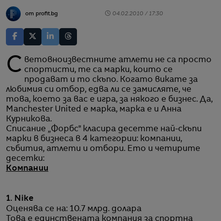
от profit.bg
04.02.2010 / 17:30
Световноизвестните атлети не са просто
спортисти, те са марки, които се
продават и то скъпо. Когато викате за
любимия си отбор, едва ли се замисляте, че
това, което за вас е игра, за някого е бизнес. Да,
Manchester United е марка, марка е и Анна
Курникова.
Списание „Форбс" класира десетте най-скъпи
марки в бизнеса в 4 категории: компании,
събития, атлети и отбори. Ето и четирите
десетки:
Компании
1. Nike
Оценява се на: 10.7 млрд. долара
Това е единствената компания за спортна