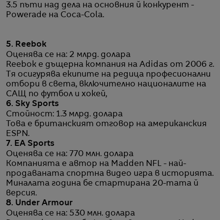
3.5 пъти над дела на основния й конкурент -
Powerade на Coca-Cola.
5. Reebok
Оценява се на: 2 млрд. долара
Reebok е дъщерна компания на Adidas от 2006 г.
Тя осигурява екипите на редица професионални
отбори в света, включително националите на
САЩ по футбол и хокей,
6. Sky Sports
Стойност: 1.3 млрд. долара
Това е британският отговор на американския
ESPN.
7. EA Sports
Оценява се на: 770 млн. долара
Компанията е автор на Madden NFL - най-
продаваната спортна видео игра в историята.
Миналата година бе стартирана 20-тата й
версия.
8. Under Armour
Оценява се на: 530 млн. долара