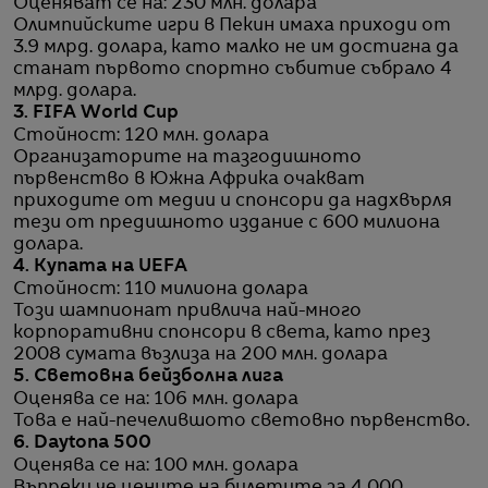
Оценяват се на: 230 млн. долара
Олимпийските игри в Пекин имаха приходи от
3.9 млрд. долара, като малко не им достигна да
станат първото спортно събитие събрало 4
млрд. долара.
3. FIFA World Cup
Стойност: 120 млн. долара
Организаторите на тазгодишното
първенство в Южна Африка очакват
приходите от медии и спонсори да надхвърля
тези от предишното издание с 600 милиона
долара.
4. Купата на UEFA
Стойност: 110 милиона долара
Този шампионат привлича най-много
корпоративни спонсори в света, като през
2008 сумата възлиза на 200 млн. долара
5.
Световна бейзболна лига
Оценява се на: 106 млн. долара
Това е най-печелившото световно първенство.
6. Daytona 500
Оценява се на: 100 млн. долара
Въпреки че цените на билетите за 4 000