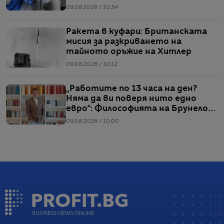
09.08.2026 / 10:34
Ракета в куфари: Британската
мисия за разкриването на
тайното оръжие на Хитлер
09.08.2026 / 10:12
„Работите по 13 часа на ден?
Няма да ви поверя нито едно
евро“: Философията на Брунело
Кучинели за бизнеса и живота
09.08.2026 / 10:00