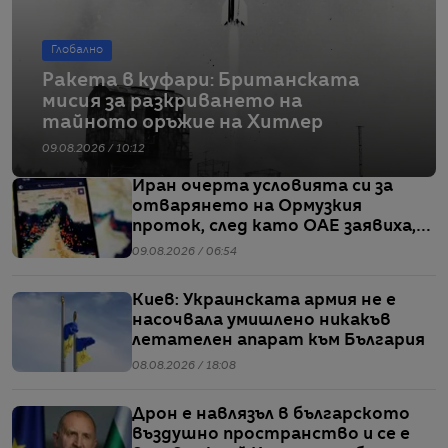
Глобално
Ракета в куфари: Британската
мисия за разкриването на
тайното оръжие на Хитлер
09.08.2026 / 10:12
Иран очерта условията си за
отварянето на Ормузкия
проток, след като ОАЕ заявиха,
че един от корабите им е бил
09.08.2026 / 06:54
обект на въздушен удар
Киев: Украинската армия не е
насочвала умишлено никакъв
летателен апарат към България
08.08.2026 / 18:08
Дрон е навлязъл в българското
въздушно пространство и се е