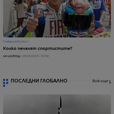
Глобално
/
Живот
Г
Колко печелят спортистите?
П
от profit.bg -
18.06.2009 / 10:59
от
ПОСЛЕДНИ ГЛОБАЛНО
виж още