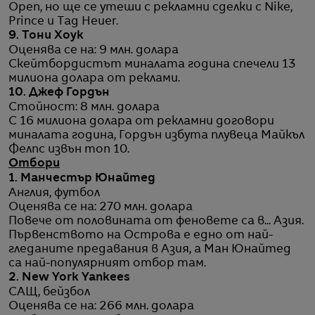
Open, но ще се утеши с рекламни сделки с Nike,
Prince и Tag Heuer.
9.
Тони Хоук
Оценява се на: 9 млн. долара
Скейтбордистът миналата година спечели 13
милиона долара от реклами.
10. Джеф Гордън
Стойност: 8 млн. долара
С 16 милиона долара от рекламни договори
миналата година, Гордън избута плувеца Майкъл
Фелпс извън топ 10.
Отбори
1. Манчестър Юнайтед
Англия, футбол
Оценява се на: 270 млн. долара
Повече от половината от феновете са в... Азия.
Първенството на Острова е едно от най-
гледаните предавания в Азия, а Ман Юнайтед
са най-популярният отбор там.
2. New York Yankees
САЩ, бейзбол
Оценява се на: 266 млн. долара