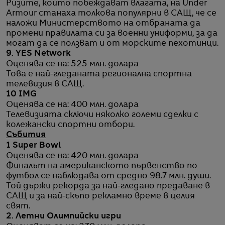
Ризите, които побеждават влагата, на Under
Armour станаха толкова популярни в САЩ, че се
наложи Министерството на отбраната да
промени правилата си за военни униформи, за да
могат да се ползват и от морските пехотинци.
9. YES Network
Оценява се на: 525 млн. долара
Това е най-гледаната регионална спортна
телевизия в САЩ.
10 IMG
Оценява се на: 400 млн. долара
Телевизията сключи няколко големи сделки с
колежански спортни отбори.
Събития
1 Super Bowl
Оценява се на: 420 млн. долара
Финалът на американското първенство по
футбол се наблюдава от средно 98.7 млн. души.
Той държи рекорда за най-гледано предаване в
САЩ и за най-скъпо рекламно време в целия
свят.
2. Летни Олимпийски игри