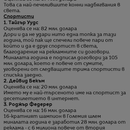
Това са най-печелившите конни надбягвания в
света.
Спортисти
1. Тайгър Уудс
Оценява се на: 82 млн. долара
Дори и да не удари нито една топка за тази
година, той пак ще спечели повече пари от
който и да е друг спортист в света,
благодарение на рекламните си договори.
Миналата година е подписал договори за 105
млн. долара, което е повече от сумите,
уговорени от следващите трима спортисти в
списъка заедно.
2. Дейвид Бекъм
Оценява се на: 20 млн. долара
Името му е най-търсеното име на спортист за
десетилетието в интернет.
3. Роджър Федерер
Оценява се на: 16 млн. долара
16-кратният шампион в Големия шлем
миналата година е заработил 28 млн. долара от
реклама - с 6 милиона повече от втория