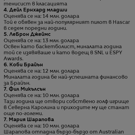
тенисист в класацията
4. Дейл Ернхард младши
Оценява се на: 14 млн. долара
Той е обявен за най-популярният пилот в Нascar
в седем поредни години.
5. ЛеБрон Джеймс
Оценява се на: 13 млн. долара
Освен като баскетболист, миналата година
той се изявяваше и като водещ в SNL и ESPY
Awards.
6. Коби Брайън
Оценява се на: 12 млн. долара
Миналата година бе най-успешната финансово
за Брайън.
7. Фил Микълсън
Оценява се на: 10 млн. долара
Тази година ще отвори собствено голф игрище
в Северна Каролина и приходите му ще станат
още по-големи.
7. Мария Шарапова
Оценява се на: 10 млн. долара
Шарапова отпадна бързо-бързо от Australian