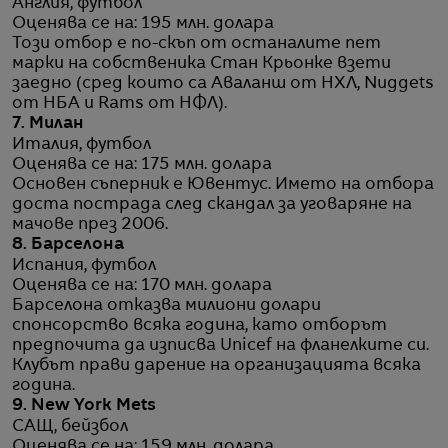
Англия, футбол
Оценява се на: 195 млн. долара
Този отбор е по-скъп от останалите пет
марки на собственика Стан Крьонке взети
заедно (сред които са Аваланш от НХЛ, Nuggets
от НБА и Rams от НФЛ).
7. Милан
Италия, футбол
Оценява се на: 175 млн. долара
Основен съперник е Ювентус. Името на отбора
доста пострада след скандал за уговаряне на
мачове през 2006.
8. Барселона
Испания, футбол
Оценява се на: 170 млн. долара
Барселона отказва милиони долари
спонсорство всяка година, като отборът
предпочита да изписва Unicef на фланелките си.
Клубът прави дарение на организацията всяка
година.
9. New York Mets
САЩ, бейзбол
Оценява се на: 159 млн. долара