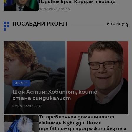
взривил край Кардам, съобщи
Радев
08.08.2026 / 09:56
ПОСЛЕДНИ PROFIT
виж още
Живот
Шон Астин: Хобитът, който
стана синдикалист
09.08.2026 / 11:49
Те превърнаха домашните си
любимци в звезди. После
трябваше да продължат без тях