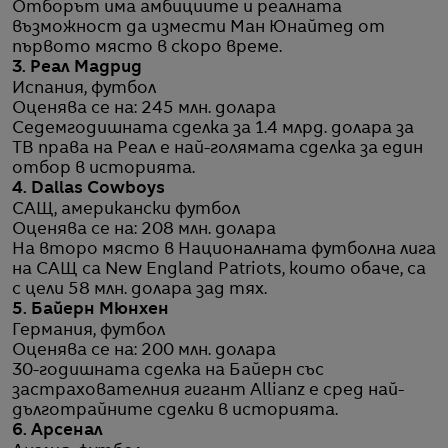
Отборът има амбициите и реалната
възможност да измести Ман Юнайтед от
първото място в скоро време.
3. Реал Мадрид
Испания, футбол
Оценява се на: 245 млн. долара
Седемгодишната сделка за 1.4 млрд. долара за
ТВ права на Реал е най-голямата сделка за един
отбор в историята.
4. Dallas Cowboys
САЩ, американски футбол
Оценява се на: 208 млн. долара
На второ място в Националната футболна лига
на САЩ са New England Patriots, които обаче, са
с цели 58 млн. долара зад тях.
5. Байерн Мюнхен
Германия, футбол
Оценява се на: 200 млн. долара
30-годишната сделка на Байерн със
застрахователния гигант Allianz е сред най-
дълготрайните сделки в историята.
6. Арсенал