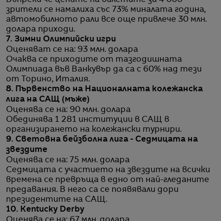
зрители се намалиха със 73% миналата година,
автомобилното рали все още привлече 30 млн.
долара приходи.
7. Зимни Олимпийски игри
Оценяват се на: 93 млн. долара
Очаква се приходите от тазгодишната
Олимпиада във Ванкувър да са с 60% над тези
от Торино, Италия.
8. Първенство на Националната колежанска
лига на САЩ (мъже)
Оценява се на: 90 млн. долара
Обединява 1 281 институции в САЩ в
организирането на колежански турнири.
9. Световна бейзболна лига - Седмицата на
звездите
Оценява се на: 75 млн. долара
Седмицата с участието на звездите на всички
времена се превръща в едно от най-гледаните
предавания. В него са се появявали дори
президентите на САЩ.
10. Kentucky Derby
Оценява се на: 67 млн. долара