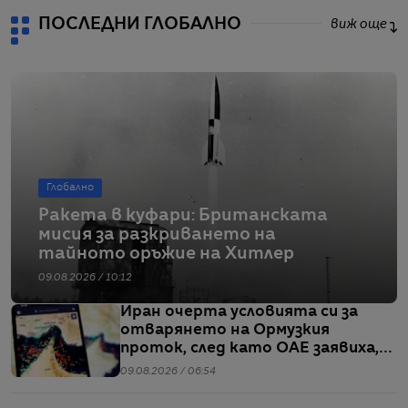
ПОСЛЕДНИ ГЛОБАЛНО
виж още
Глобално
Ракета в куфари: Британската
мисия за разкриването на
тайното оръжие на Хитлер
09.08.2026 / 10:12
Иран очерта условията си за
отварянето на Ормузкия
проток, след като ОАЕ заявиха,
че един от корабите им е бил
09.08.2026 / 06:54
обект на въздушен удар