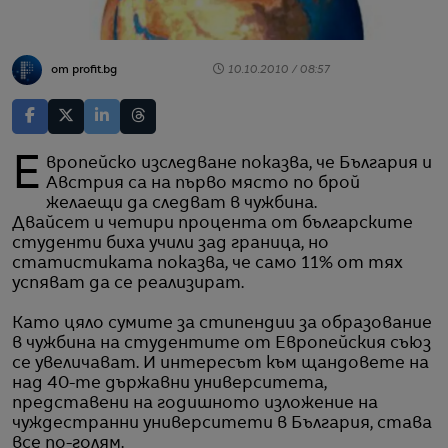
от profit.bg
10.10.2010 / 08:57
Европейско изследване показва, че България и
Австрия са на първо място по брой
желаещи да следват в чужбина.
Двайсет и четири процента от българските
студенти биха учили зад граница, но
статистиката показва, че само 11% от тях
успяват да се реализират.
Като цяло сумите за стипендии за образование
в чужбина на студентите от Европейския съюз
се увеличават. И интересът към щандовете на
над 40-те държавни университета,
представени на годишното изложение на
чуждестранни университети в България, става
все по-голям.