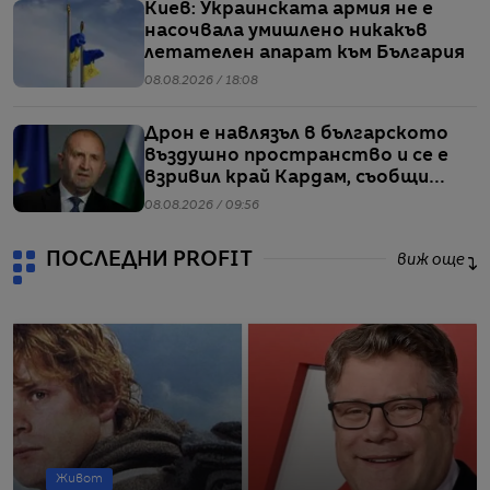
Киев: Украинската армия не е
насочвала умишлено никакъв
летателен апарат към България
08.08.2026 / 18:08
Дрон е навлязъл в българското
въздушно пространство и се е
взривил край Кардам, съобщи
Радев
08.08.2026 / 09:56
ПОСЛЕДНИ PROFIT
виж още
Живот