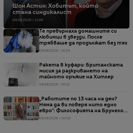
Шон Астин: Хобитът, който
стана синдикалист
09.08.2026 / 11:49
Те превърнаха домашните си
любимци в звезди. После
трябваше да продължат без тях
09.08.2026 / 10:34
Ракета в куфари: Британската
мисия за разкриването на
тайното оръжие на Хитлер
09.08.2026 / 10:12
„Работите по 13 часа на ден?
Няма да ви поверя нито едно
евро“: Философията на Брунело
Кучинели за бизнеса и живота
09.08.2026 / 10:00