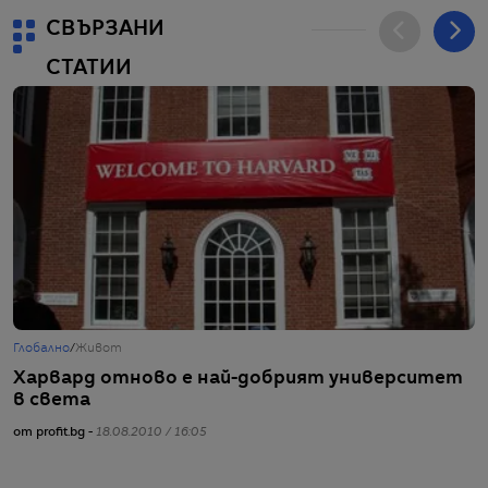
СВЪРЗАНИ
СТАТИИ
Глобално
/
Живот
Г
Харвард отново е най-добрият университет
М
в света
от
от profit.bg -
18.08.2010 / 16:05