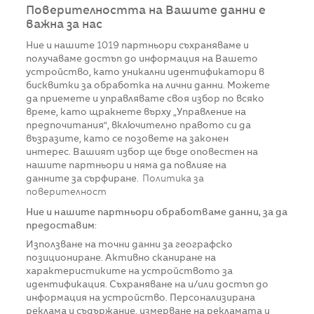
Поверителността на Вашите данни е
важна за нас
Ние и нашите
1019
партньори съхраняваме и
получаваме достъп до информация на Вашето
устройство, като уникални идентификатори в
бисквитки за обработка на лични данни. Можете
да приемете и управлявате своя избор по всяко
време, като щракнете върху „Управление на
предпочитания“, включително правото си да
възразите, като се позовете на законен
интерес. Вашият избор ще бъде оповестен на
нашите партньори и няма да повлияе на
данните за сърфиране.
Политика за
поверителност
Ние и нашите партньори обработваме данни, за да
предоставим:
Използване на точни данни за географско
позициониране. Активно сканиране на
характеристиките на устройството за
идентификация. Съхраняване на и/или достъп до
информация на устройство. Персонализирана
реклама и съдържание, измерване на рекламата и