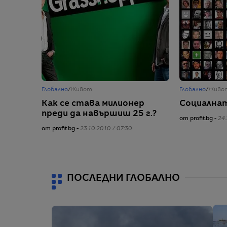
Глобално
/
Живот
Глобално
/
Живо
Как се става милионер
Социална
преди да навършиш 25 г.?
от profit.bg -
24.
от profit.bg -
23.10.2010 / 07:30
ПОСЛЕДНИ ГЛОБАЛНО