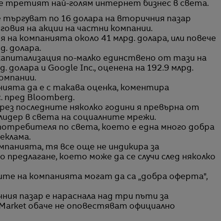
я е третият най-голям интернет бизнес в света.
 търгуват по 16 долара на вторичния пазар
говия на акции на частни компании.
 на компанията около 41 млрд. долара, или повече
д. долара.
 капитализация по-малко единствено от тази на
д. долара и Google Inc., оценена на 192.9 млрд.
омпании.
ията да е с такава оценка, коментира
c. пред Bloomberg.
ез последните няколко години я превърна от
лидер в света на социалните мрежи.
. потребителя по света, което е една много добра
еклама.
мпанията, тя все още не индикира за
 предлагане, което може да се случи след няколко
иите на компанията могат да са „добра оферта",
ия пазар е нараснала над три пъти за
Market обаче не оповестяват официално