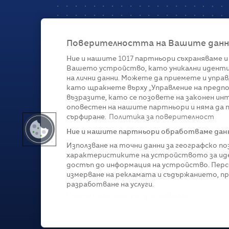
Поверителността на Вашите данни 
Ние и нашите
1017
партньори съхраняваме и
Вашето устройство, като уникални иденти
Категории
на лични данни. Можете да приемете и управ
като щракнете върху „Управление на предпо
Глобално
Бизнес
Технологии
Стратегии
Жи
възразите, като се позовете на законен ин
оповестен на нашите партньори и няма да п
сърфиране.
Политика за поверителност
Ние и нашите партньори обработваме данни
Използване на точни данни за географско п
характеристиките на устройството за иде
достъп до информация на устройство. Перс
измерване на рекламата и съдържанието, п
разработване на услуги.
Copyright © 2007-
2026
Profit.bg. Всички права зап
Списък с партньори (доставчици)
Този сайт е собственост на Sportal Media Group. 