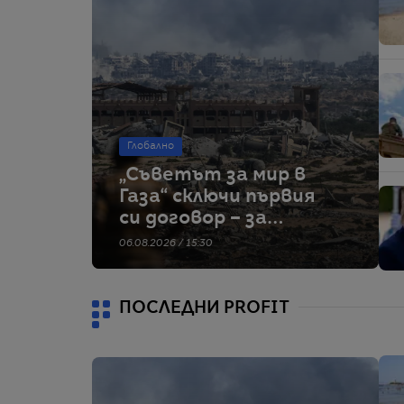
Глобално
„Съветът за мир в
Газа“ сключи първия
си договор – за
строителство на
06.08.2026 / 15:30
военна база
ПОСЛЕДНИ PROFIT