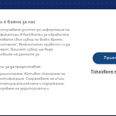
е важна за нас
 получаваме достъп до информация на
фикатори в бисквитки за обработка
Връзки
лявате своя избор по всяко време,
читания“, включително правото си да
вот
Контакти
терес. Вашият избор ще бъде
Реклама
овлияе на данните за
За нас
Прие
Политика за п
Управление на 
, за да предоставим:
Показване 
озициониране. Активно сканиране на
нтификация. Съхраняване на и/или
онализирана реклама и съдържание,
роучване на аудиторията и
азени.
Всички права са запазени.