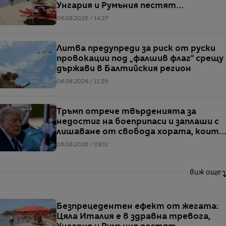
Унгария и Румъния пестят
електричество
06.08.2026 / 14:27
Литва предупреди за риск от руски
провокации под „фалшив флаг“ срещу
държави в Балтийския регион
06.08.2026 / 11:39
Тръмп отрече твърденията за
недостиг на боеприпаси и заплаши с
лишаване от свобода хората, които
разпространяват подобна
06.08.2026 / 09:11
информация
виж още
Безпрецедентен ефект от жегата:
Цяла Италия е в здравна тревога,