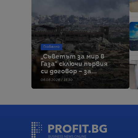
Глобално
„Съветът за мир в
Газа“ сключи първия
си договор – за
строителство на
06.08.2026 / 15:30
военна база