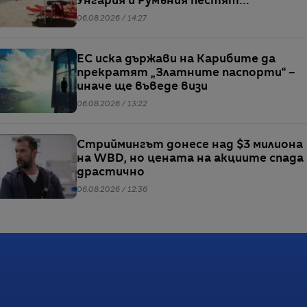
Унгария и Румъния пестят
електричество
06.08.2026 / 14:27
ЕС иска държави на Карибите да
прекратят „Златните паспорти“ –
иначе ще въведе визи
06.08.2026 / 13:22
Стриймингът донесе над $3 милиона
на WBD, но цената на акциите спада
драстично
06.08.2026 / 12:36