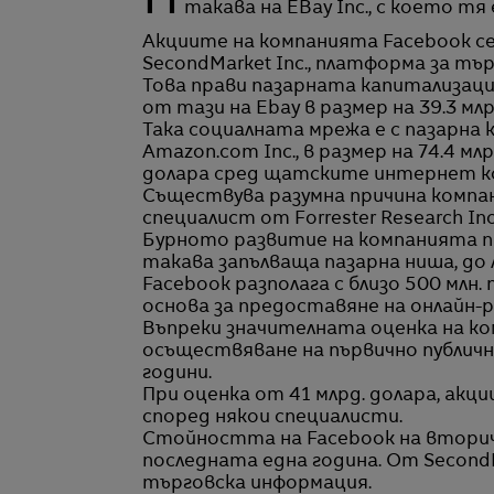
Прогнозната оценка на Facebook Inc. Вече е по-голяма от официалната борсова
такава на EBay Inc., с което т
Акциите на компанията Facebook се
SecondMarket Inc., платформа за тър
Това прави пазарната капитализация
от тази на Ebay в размер на 39.3 млр
Така социалната мрежа е с пазарна
Amazon.com Inc., в размер на 74.4 млр
долара сред щатските интернет к
Съществува разумна причина компан
специалист от Forrester Research In
Бурното развитие на компанията пр
такава запълваща пазарна ниша, до 
Facebook разполага с близо 500 млн
основа за предоставяне на онлайн-р
Въпреки значителната оценка на ко
осъществяване на първично публично
години.
При оценка от 41 млрд. долара, акц
според някои специалисти.
Стойността на Facebook на вторичн
последната една година. От Second
търговска информация.