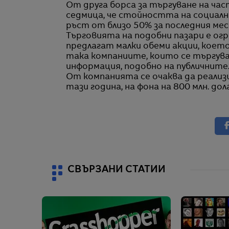
От друга борса за търгуване на ча
седмица, че стойността на социална
ръст от близо 50% за последния мес
Търговията на подобни пазари е огр
предлагат малки обеми акции, коет
така компаниите, които се търгув
информация, подобно на публичните
От компанията се очаква да реализи
тази година, на фона на 800 млн. до
СВЪРЗАНИ СТАТИИ