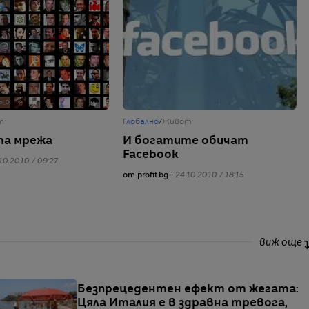
т
Глобално
/
Живот
та мрежа
И богатите обичат
Facebook
10.2010 / 09:27
от profit.bg -
24.10.2010 / 18:15
виж още
Безпрецедентен ефект от жегата:
Цяла Италия е в здравна тревога,