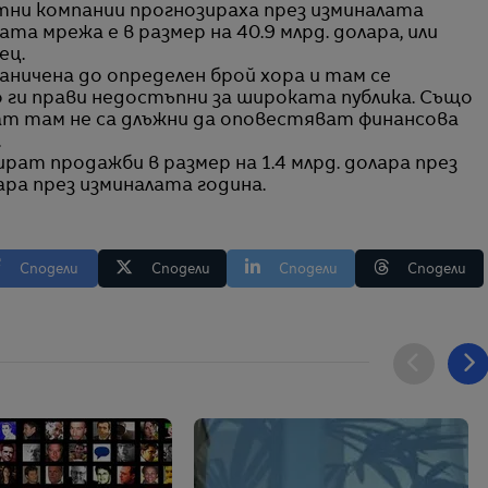
стни компании прогнозираха през изминалата
та мрежа е в размер на 40.9 млрд. долара, или
ец.
аничена до определен брой хора и там се
о ги прави недостъпни за широката публика. Също
ат там не са длъжни да оповестяват финансова
.
рат продажби в размер на 1.4 млрд. долара през
лара през изминалата година.
Сподели
Сподели
Сподели
Сподели