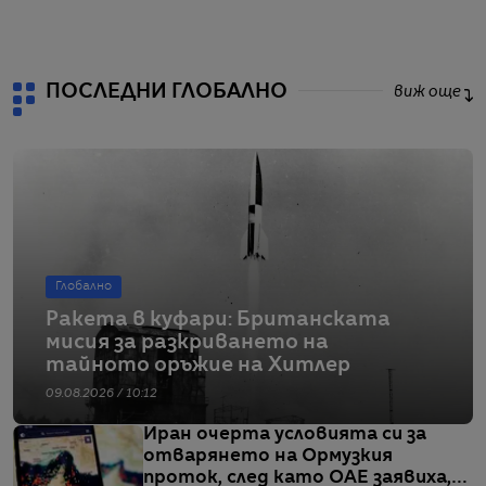
от
ПОСЛЕДНИ ГЛОБАЛНО
виж още
Глобално
Ракета в куфари: Британската
мисия за разкриването на
тайното оръжие на Хитлер
09.08.2026 / 10:12
Иран очерта условията си за
отварянето на Ормузкия
проток, след като ОАЕ заявиха,