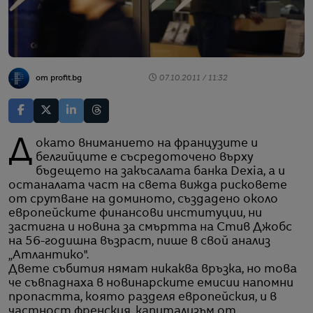
от profit.bg
07.10.2011 / 11:32
Докато вниманието на французите и
белгийците е съсредоточено върху
бъдещето на закъсалата банка Dexia, а и
останалата част на света вижда рисковете
от срутване на доминото, създадено около
европейските финансови институции, ни
застигна и новина за смъртта на Стив Джобс
на 56-годишна възраст, пише в свой анализ
„Атлантико".
Двете събития нямат никаква връзка, но това
че съвпаднаха в новинарските емисии напомни
пропастта, която разделя европейския, и в
частност френския, капитализъм от