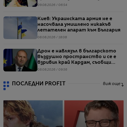
че един от корабите им е бил
09.08.2026 / 06:54
обект на въздушен удар
Киев: Украинската армия не е
насочвала умишлено никакъв
летателен апарат към България
08.08.2026 / 18:08
Дрон е навлязъл в българското
въздушно пространство и се е
взривил край Кардам, съобщи
Радев
08.08.2026 / 09:56
ПОСЛЕДНИ PROFIT
виж още