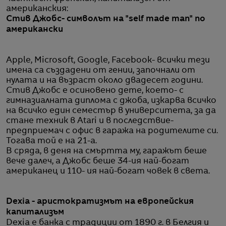
американския:
Стив Джобс- символът на "self made man" по
американски
Apple, Microsoft, Google, Facebook- всички тези
имена са създадени от гении, започнали от
нулата и на възраст около двадесет години.
Стив Джобс е осиновено дете, което- с
гимназиалната диплома с джоба, изкарва всичко
на всичко един семестър в университета, за да
стане техник в Atari и в последствие-
предприемач с офис в гаража на родителите си.
Тогава той е на 21-а.
В сряда, в деня на смъртта му, гаражът беше
вече далеч, а Джобс беше 34-ия най-богат
американец и 110- ия най-богат човек в света.
Dexia - аристократизмът на европейския
капитализъм
Dexia е банка с традиции от 1890 г. в Белгия и