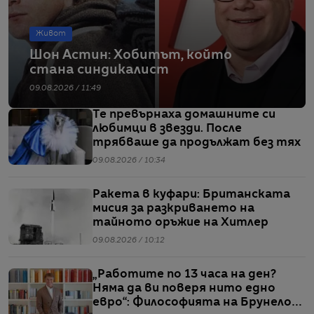
Живот
Шон Астин: Хобитът, който
стана синдикалист
09.08.2026 / 11:49
Те превърнаха домашните си
любимци в звезди. После
трябваше да продължат без тях
09.08.2026 / 10:34
Ракета в куфари: Британската
мисия за разкриването на
тайното оръжие на Хитлер
09.08.2026 / 10:12
„Работите по 13 часа на ден?
Няма да ви поверя нито едно
евро“: Философията на Брунело