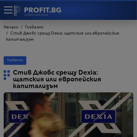
Начало
Глобално
Стив Джобс срещу Dexia: щатския или европейския
капитализъм
Глобално
Стив Джобс срещу Dexia:
щатския или европейския
капитализъм