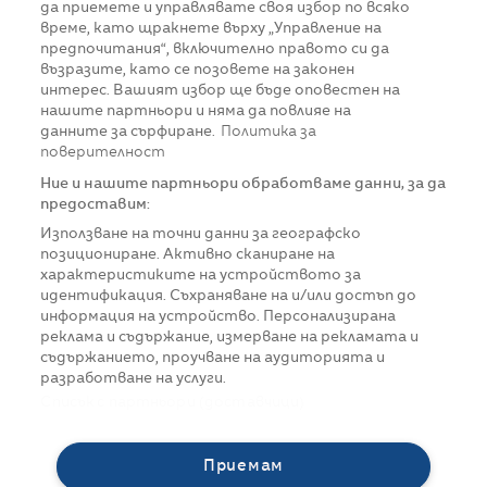
да приемете и управлявате своя избор по всяко
време, като щракнете върху „Управление на
предпочитания“, включително правото си да
възразите, като се позовете на законен
интерес. Вашият избор ще бъде оповестен на
нашите партньори и няма да повлияе на
данните за сърфиране.
Политика за
поверителност
Ние и нашите партньори обработваме данни, за да
предоставим:
Използване на точни данни за географско
позициониране. Активно сканиране на
характеристиките на устройството за
идентификация. Съхраняване на и/или достъп до
информация на устройство. Персонализирана
реклама и съдържание, измерване на рекламата и
съдържанието, проучване на аудиторията и
разработване на услуги.
Списък с партньори (доставчици)
Приемам