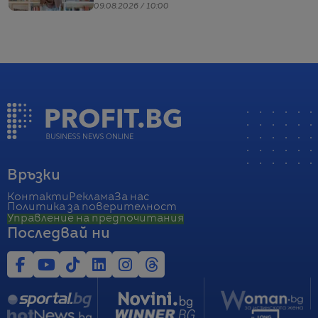
Кучинели за бизнеса и живота
09.08.2026 / 10:00
Връзки
Контакти
Реклама
За нас
Политика за поверителност
Управление на предпочитания
Последвай ни