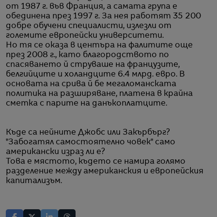
от 1987 г. във Франция, а самата група е
обединена през 1997 г. За нея работят 35 200
добре обучени специалисти, излезли от
големите европейски университети.
Но тя се оказа в центъра на фалитите още
през 2008 г., като благородството по
спасяването й струваше на французите,
белгийците и холандците 6.4 млрд. евро. В
основата на срива й бе мегаломанската
политика на разширяване, платена в крайна
сметка с парите на данъкоплатците.
Къде са нейните Джобс или Закърбърг?
"Забогатял самостоятелно човек" само
американски израз ли е?
Това е мястото, където се намира голямо
разделение между американския и европейския
капитализъм.