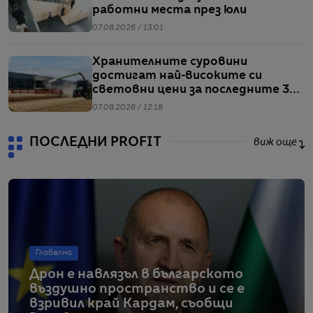
работни места през юли
07.08.2026 / 13:01
Хранителните суровини
достигат най-високите си
световни цени за последните 3
години
07.08.2026 / 12:18
ПОСЛЕДНИ PROFIT
виж още
Глобално
Дрон е навлязъл в българското
въздушно пространство и се е
взривил край Кардам, съобщи