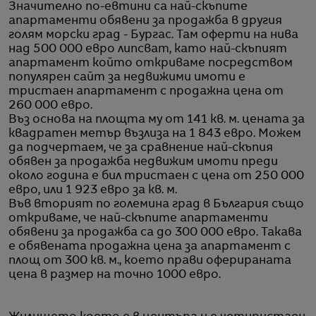
Значително по-евтини са най-скъпите
апартаменти обявени за продажба в другия
голям морски град - Бургас. Там оферти на нива
над 500 000 евро липсват, като най-скъпият
апартамент който откриваме посредством
популярен сайт за недвижими имоти е
тристаен апартамент с продажна цена от
260 000 евро.
Въз основа на площта му от 141 кв. м. цената за
квадратен метър възлиза на 1 843 евро. Можем
да подчертаем, че за сравнение най-скъпия
обявен за продажба недвижим имоти преди
около година е бил тристаен с цена от 250 000
евро, или 1 923 евро за кв. м.
Във вторият по големина град в България също
откриваме, че най-скъпите апартаменти
обявени за продажба са до 300 000 евро. Такава
е обявената продажна цена за апартамент с
площ от 300 кв. м., което прави оферираната
цена в размер на точно 1000 евро.