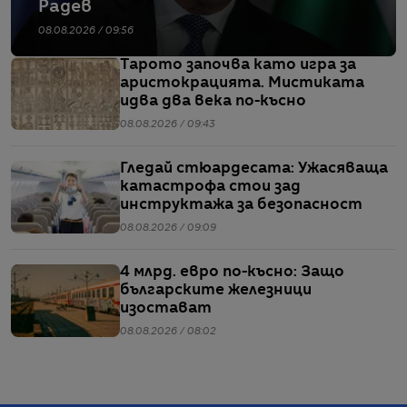
Радев
08.08.2026 / 09:56
Тарото започва като игра за
аристокрацията. Мистиката
идва два века по-късно
08.08.2026 / 09:43
Гледай стюардесата: Ужасяваща
катастрофа стои зад
инструктажа за безопасност
08.08.2026 / 09:09
4 млрд. евро по-късно: Защо
българските железници
изостават
08.08.2026 / 08:02