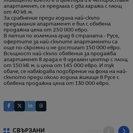
Жилището което е в центъра и е четиристаен
апартамент, се предлага с два гаража с площ
от 40 кв. м.
За сравнение преди година най-скъпо
предлагания апартамент е бил с обявена
продажна цена от 250 000 евро.
В петия по големина град в страната - Русе,
офертите за най-скъпите апартаменти са
още по-скромни и не достигат 150 000 евро.
Всъщност най-скъпо обявения за продажба
апартамент в града е в идеален център с площ
от 150 кв. м. и цена от 145 000 евро. И тук
обаче, се наблюдава подобрение на фона на най-
скъпото преди около година жилище в Русе с
обявена продажна цена от 130 000 евро.
СВЪРЗАНИ