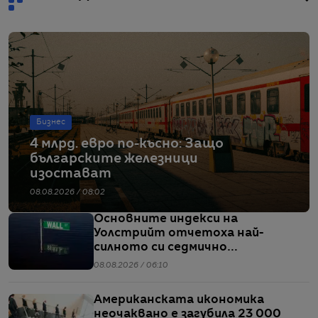
Бизнес
4 млрд. евро по-късно: Защо
българските железници
изостават
08.08.2026 / 08:02
Основните индекси на
Уолстрийт отчетоха най-
силното си седмично
представяне от април насам
08.08.2026 / 06:10
Американската икономика
неочаквано е загубила 23 000