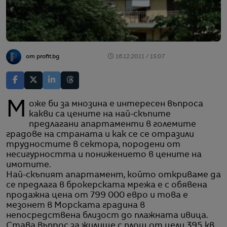
от profit.bg
16.12.2011 / 15:07
Може би за мнозина е интересен въпроса
какви са цените на най-скъпите
предлагани апартаменти в големите
градове на страната и как се се отразили
трудностите в сектора, породени от
несигурността и понижението в цените на
имотите.
Най-скъпият апартамент, който откриваме да
се предлага в брокерската мрежа е с обявена
продажна цена от 799 000 евро и това е
мезонет в Морската градина в
непосредствена близост до плажната ивица.
Става въпрос за жилище с площ от цели 395 кв.