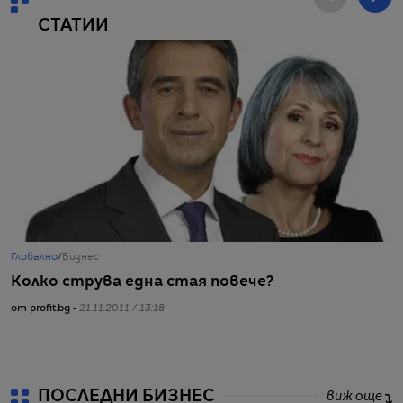
СТАТИИ
Глобално
/
Бизнес
Г
Колко струва една стая повече?
Н
от profit.bg -
21.11.2011 / 13:18
от
ПОСЛЕДНИ БИЗНЕС
виж още