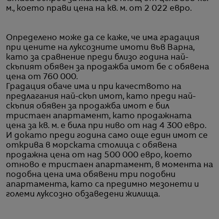
м., което прави цена на кв. м. от 2 022 евро.
Определено може да се каже, че има градация
при цените на луксозните имоти във Варна,
като за сравнение преди близо година най-
скъпият обявен за продажба имот бе с обявена
цена от 760 000.
Градация обаче има и при качеството на
предлагания най-скъп имот, като преди най-
скъпия обявен за продажба имот е бил
тристаен апартамент, като продажната
цена за кв. м. е била при ниво от над 4 300 евро.
И докато преди година само още един имот се
открива в морската столица с обявена
продажна цена от над 500 000 евро, което
отново е тристаен апартамент, в момента на
подобна цена има обявени три подобни
апартамента, като са предимно мезонети и
големи луксозно обзаведени жилища.