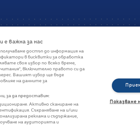
е важна за нас
 получаваме достъп до информация на
фикатори в бисквитки за обработка
Връзки
лявате своя избор по всяко време,
читания“, включително правото си да
вот
Контакти
терес. Вашият избор ще бъде
Реклама
овлияе на данните за
За нас
Прие
Политика за п
Управление на 
, за да предоставим:
Показване 
озициониране. Активно сканиране на
нтификация. Съхраняване на и/или
онализирана реклама и съдържание,
роучване на аудиторията и
азени.
Всички права са запазени.