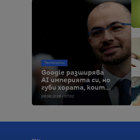
Технологии
Google разширява
AI империята си, но
губи хората, които
я изградиха
06.08.2026 / 07:02