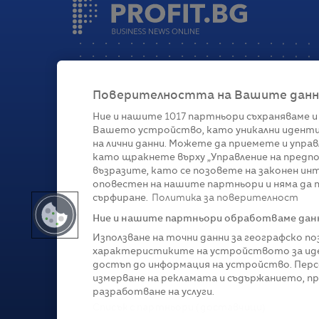
Поверителността на Вашите данни 
Ние и нашите
1017
партньори съхраняваме и
Вашето устройство, като уникални иденти
Категории
на лични данни. Можете да приемете и управ
като щракнете върху „Управление на предпо
Глобално
Бизнес
Технологии
Стратегии
Жи
възразите, като се позовете на законен ин
оповестен на нашите партньори и няма да п
сърфиране.
Политика за поверителност
Ние и нашите партньори обработваме данни
Използване на точни данни за географско п
характеристиките на устройството за иде
достъп до информация на устройство. Перс
измерване на рекламата и съдържанието, п
разработване на услуги.
Copyright © 2007-
2026
Profit.bg. Всички права зап
Списък с партньори (доставчици)
Този сайт е собственост на Sportal Media Group. 