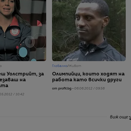
о
Глобално
/
Живот
еш Уолстрийт, за
Олимпийци, които ходят на
тезаваш на
работа като всички други
ата
от profit.bg -
06.06.2012 / 09:56
05.2012 / 10:42
виж още