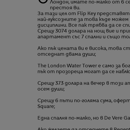
Олимпийските игри стартират на 27 юли, т.е. ако сте решили да пътувате до
Лондон, имате по-малко от 6 с
престоя ви.
За тази цел от Flip Key представят
най-луксозните за това къде може
дисциплини. Все пак трябва да се спи
Срещу 3074 долара на нощ вие и пр
апартамент със 7 спални и също тол
Ако пък цената ви е висока, това ст
отседнат двама души;
The London Water Tower е само за бо
пък от прозореца могат да се наб
Срещу 373 долара на вечер в този 
осем души;
Срещу 6 пъти по-голяма сума, офер
Square;
Една спалня по-малко, но в De Vere G