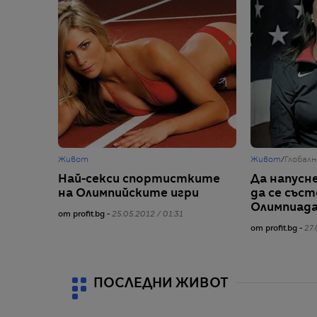
Живот
Живот
/
Глобалн
Най-секси спортистките
Да напусн
на Олимпийските игри
да се със
Олимпиад
от profit.bg -
25.05.2012 / 01:31
от profit.bg -
27.
ПОСЛЕДНИ ЖИВОТ