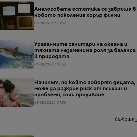
Аналоговата естетика се завръща в
новото поколение хорър филми
05.08.2026 / 10:52
Ураганните санитари на океана и
тяхната незаменима роля за баланса
в природата
05.08.2026 / 08:52
Начинът, по който говорят децата,
може да разкрие риск от психични
проблеми, сочи проучване
05.08.2026 / 07:56
виж още