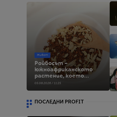
Живот
Ройбосът –
южноафриканското
растение, което
покори света на чая
05.08.2026 / 11:25
ПОСЛЕДНИ PROFIT