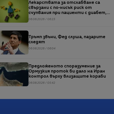
Лекарствата за отслабване са
свързани с по-нисък риск от
счупвания при пациенти с диабет,
сочи проучване
06.08.2026 / 06:23
Тръмп звъни, Фед слуша, пазарите
следят
06.08.2026 / 06:04
Предложеното споразумение за
Ормузкия проток би дало на Иран
контрол върху влизащите кораби
06.08.2026 / 05:42