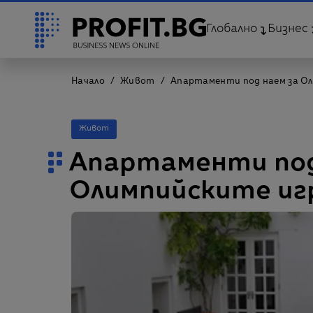
Глобално
Бизнес
Начало
Живот
Апартаменти под наем за О
Живот
Апартаменти под
Олимпийските иг