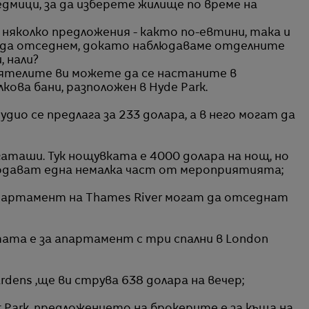
едмици, за да изберете жилище по време на
 няколко предложения - както по-евтини, така и
м да отседнем, докато наблюдаваме отделните
, нали?
иятелите ви можете да се настаните в
кова бани, разположен в Hyde Park.
удио се предлага за 233 долара, а в него могат да
гаташи. Тук нощувката е 4000 долара на нощ, но
людават една немалка част от мероприятията;
апартамент на Thames River могат да отседнат
тата е за апартамент с три спални в London
ardens ,ще ви струва 638 долара на вечер;