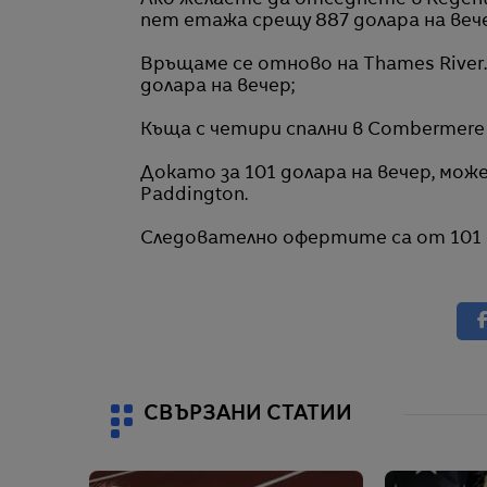
Ако желаете да отседнете в Regent
пет етажа срещу 887 долара на веч
Връщаме се отново на Thames River. 
долара на вечер;
Къща с четири спални в Combermere P
Докато за 101 долара на вечер, мож
Paddington.
Следователно офертите са от 101 до
СВЪРЗАНИ СТАТИИ