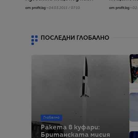
от profit.bg -
04.03.2011 / 07:10
от profit.bg -
02.
ПОСЛЕДНИ ГЛОБАЛНО
Глобално
Ракета в куфари:
Британската мисия