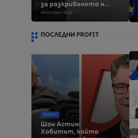
за разкриването на
тайното оръжие на
09.08.2026 / 10:12
Хитлер
ПОСЛЕДНИ PROFIT
Живот
Шон Астин:
Хобитът, който