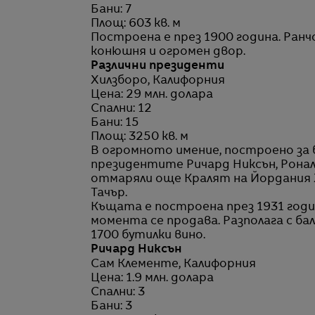
Бани: 7
Площ: 603 кв. м
Построена е през 1900 година. Ранч
конюшня и огромен двор.
Различни президенти
Хилзборо, Калифорния
Цена: 29 млн. долара
Спални: 12
Бани: 15
Площ: 3250 кв. м
В огромното имение, построено за б
президентите Ричард Никсън, Ронал
отмаряли още Кралят на Йордания
Тачър.
Къщата е построена през 1931 година
момента се продава. Разполага с бал
1700 бутилки вино.
Ричард Никсън
Сам Клементе, Калифорния
Цена: 1.9 млн. долара
Спални: 3
Бани: 3