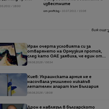
известните
05.2011 / 18:00
от profit.bg -
10.07.2011 / 15:06
виж още
Иран очерта условията си за
отварянето на Ормузкия проток,
след като ОАЕ заявиха, че един от
корабите им е бил обект на
09.08.2026 / 06:54
въздушен удар
Киев: Украинската армия не е
насочвала умишлено никакъв
летателен апарат към България
08.08.2026 / 18:08
Дрон е навлязъл в българското