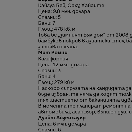
Кайлуа Бей, Оаху, Хаваите
Цена: 9.8 млн. долара
Спални: 5
Бани: 7
Площ: 478 кв. м
Това бе „зимният Бял дом“ от 2008 
бамбуков покрив в азиатски стил, ба
започва океана.
Мит Ромни
Калифорния
Цена: 12 млн. долара
Спални: 3
Бани: 4
Площ: 279 кв м
Наскоро съпругата на кандидата за
бъде избран, те няма да ходят толк
тях щастието от ваканцията идва о
В момента те планират ремонт на в
автомобила, асансьор, външен душ и
Дуайт Айзенхауър
Цена: 6 млн. долара
Спални: 6