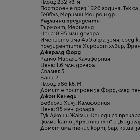
Площ: 232 кв. м
Построен е през 1926 година. Тук са
Гейбъл, Мерилин Монро и др.
Различни президенти
Търмонт, Мериленд
Цена: 8.95 млн. долара
Имението има 450 акра земя, сред к
президентите Хърбърт хувър, Франк
Джералд Форд
Ранчо Мираж, Калифорния
Цена: 1.6 млн. долара
Спални: 5
Бани: 7
Площ: 586 кв. М
Домът е построен за Форд, след пен
Джон Кенеди
Бевърли Хилз, Калифорния
Цена: 95 млн. долара
Тук Джон и Жаклин Кенеди са прекара
филми като „Кръстникът“ и „Бодигар
Домът има тенис корт, бар, къща за