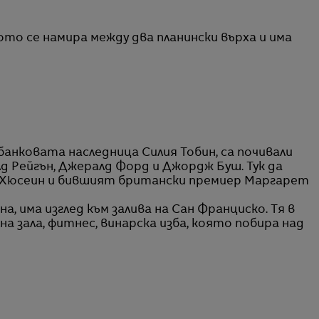
ото се намира между два планински върха и има
анковата наследница Силия Тобин, са почивали
д Рейгън, Джералд Форд и Джордж Буш. Тук да
 Хюсеин и бившият британски премиер Маргарет
, има изглед към залива на Сан Франциско. Тя в
на зала, фитнес, винарска изба, която побира над