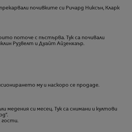
 прекарвали почивките си Ричард Никсън, Кларк
оито поточе с пъстърва. Тук са почивали
лин Рузвелт и Дуайт Айзенхаър.
сионирането му и наскоро се продаде.
ли медения си месец. Тук са снимани и култови
д“.
 гости.