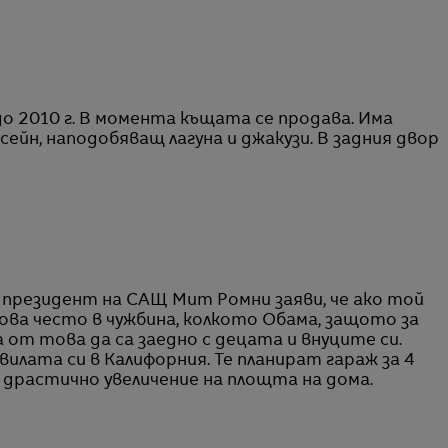
до 2010 г. В момента къщата се продава. Има
сейн, наподобяващ лагуна и джакузи. В задния двор
 президент на САЩ Мит Ромни заяви, че ако той
ова често в чужбина, колкото Обама, защото за
т това да са заедно с децата и внуците си.
илата си в Калифорния. Те планират гараж за 4
 драстично увеличение на площта на дома.