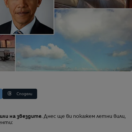
Сподели
ли на звездите
. Днес ще ви покажем летни вили,
енти: