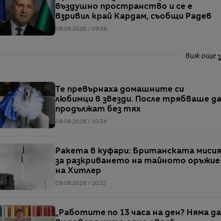
въздушно пространство и се е
взривил край Кардам, съобщи Радев
08.08.2026 / 09:56
виж още
Те превърнаха домашните си
любимци в звезди. После трябваше д
продължат без тях
09.08.2026 / 10:34
Ракета в куфари: Британската миси
за разкриването на тайното оръжие
на Хитлер
09.08.2026 / 10:12
„Работите по 13 часа на ден? Няма да