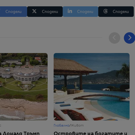
Сподели
Сподели
Сподели
Сподели
с
Глобално
/
Живот
 Доналд Тръмп
Островите на богатите и