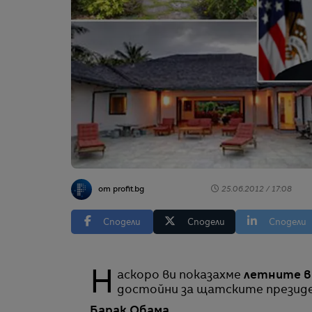
от profit.bg
25.06.2012 / 17:08
Сподели
Сподели
Сподели
Наскоро ви показахме
летните ви
достойни за щатските презид
Барак Обама