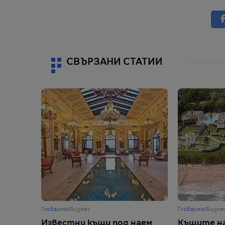
СВЪРЗАНИ СТАТИИ
Глобално
/
Бизнес
Глобално
/
Бизне
Известни къщи под наем
Къщите на