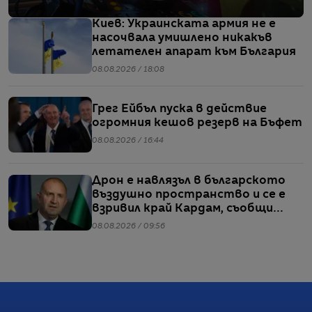
Киев: Украинската армия не е
насочвала умишлено никакъв
летателен апарат към България
08.08.2026 / 18:08
Грег Ейбъл пуска в действие
огромния кешов резерв на Бъфет
08.08.2026 / 16:44
Дрон е навлязъл в българското
въздушно пространство и се е
взривил край Кардам, съобщи
Радев
08.08.2026 / 09:56