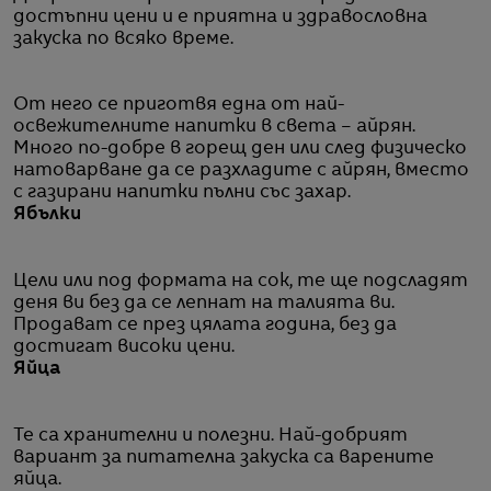
достъпни цени и е приятна и здравословна
закуска по всяко време.
От него се приготвя една от най-
освежителните напитки в света – айрян.
Много по-добре в горещ ден или след физическо
натоварване да се разхладите с айрян, вместо
с газирани напитки пълни със захар.
Ябълки
Цели или под формата на сок, те ще подсладят
деня ви без да се лепнат на талията ви.
Продават се през цялата година, без да
достигат високи цени.
Яйца
Те са хранителни и полезни. Най-добрият
вариант за питателна закуска са варените
яйца.