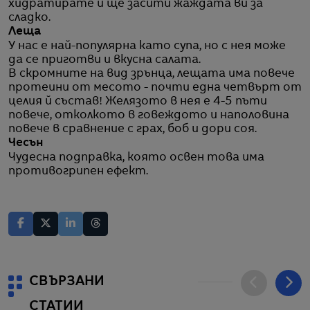
хидратирате и ще засити жаждата ви за
сладко.
Леща
У нас е най-популярна като супа, но с нея може
да се приготви и вкусна салата.
В скромните на вид зрънца, лещата има повече
протеини от месото - почти една четвърт от
целия й състав! Желязото в нея е 4-5 пъти
повече, отколкото в говеждото и наполовина
повече в сравнение с грах, боб и дори соя.
Чесън
Чудесна подправка, която освен това има
противогрипен ефект.
СВЪРЗАНИ
СТАТИИ