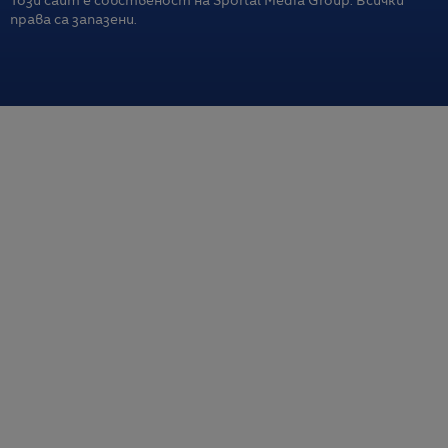
Този сайт е собственост на Sportal Media Group. Всички
права са запазени.