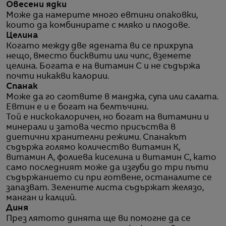
Овесени ядки
Може да намерите много евтини опаковки,
които да комбинирате с мляко и плодове.
Целина
Когато между две ядената ви се прихрупа
нещо, вместо бисквити или чипс, вземете
целина. Богата е на витамин С и не съдържа
почти никакви калории.
Спанак
Може да го сготвите в манджа, супа или салата.
Евтин е и е богат на белтъчини.
Той е нискокалоричен, но богат на витамини и
минерали и затова често присъства в
диетични хранителни режими. Спанакът
съдържа голямо количество витамин К,
витамин А, фолиева киселина и витамин C, като
само последният може да изгуби до три пъти
съдържанието си при готвене, останалите се
запазват. Зелените листа съдържат желязо,
манган и калций.
Диня
През лятото динята ще ви помогне да се