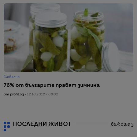
Глобално
Ж
76% от българите правят зимнина
M
от profit.bg -
12.10.2012 / 08:02
от
ПОСЛЕДНИ ЖИВОТ
виж още