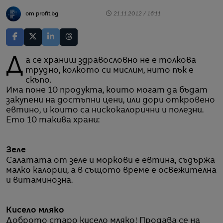
от profit.bg
21.11.2012 / 16:11
Да се храниш здравословно не е толкова
трудно, колкото си мислим, нито пък е
скъпо.
Има поне 10 продукта, които могат да бъдат
закупени на достъпни цени, или дори откровено
евтино, и които са нискокалорични и полезни.
Ето 10 такива храни:
Зеле
Салатата от зеле и моркови е евтина, съдържа
малко калории, а в същото време е освежителна
и витаминозна.
Кисело мляко
Доброто старо кисело мляко! Продава се на