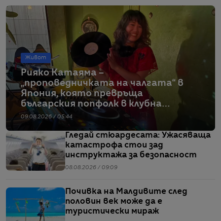
Живот
Рияко Катаяма –
„проповедничката на чалгата“ в
Япония, която превръща
българския попфолк в клубна
екзотика
09.08.2026 / 05:44
Гледай стюардесата: Ужасяваща
катастрофа стои зад
инструктажа за безопасност
08.08.2026 / 09:09
Почивка на Малдивите след
половин век може да е
туристически мираж