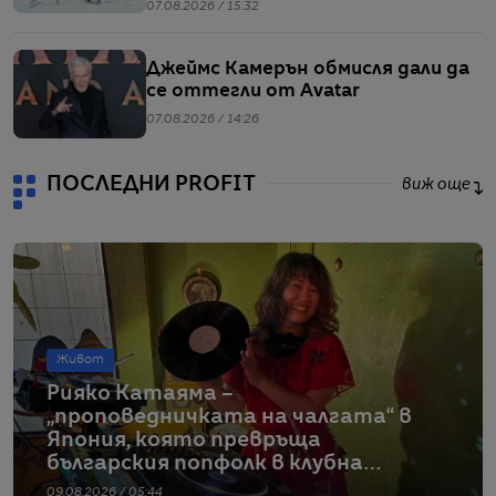
07.08.2026 / 15:32
Джеймс Камерън обмисля дали да
се оттегли от Avatar
07.08.2026 / 14:26
ПОСЛЕДНИ PROFIT
виж още
Живот
Рияко Катаяма –
„проповедничката на чалгата“ в
Япония, която превръща
българския попфолк в клубна
екзотика
09.08.2026 / 05:44