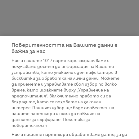
Поверителността на Вашите данни е
важна за нас
Ние и нашите
1017
партньори съхраняваме и
получаваме достъп до информация на Вашето
устройство, като уникални идентификатори в
бисквитки за обработка на лични данни. Можете
да приемете и управлявате своя избор по всяко
време, като щракнете върху „Управление на
предпочитания“, включително правото си да
възразите, като се позовете на законен
интерес. Вашият избор ще бъде оповестен на
нашите партньори и няма да повлияе на
данните за сърфиране.
Политика за
поверителност
Ние и нашите партньори обработваме данни, за да