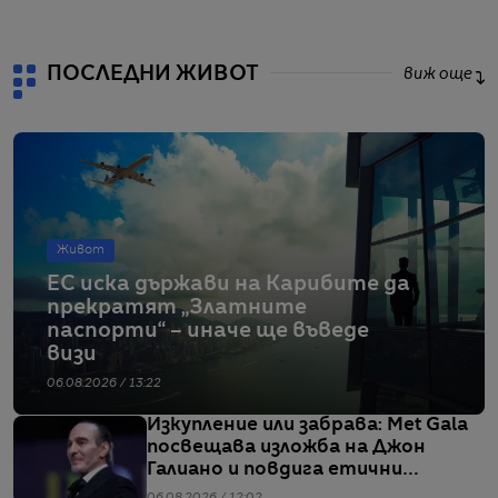
ПОСЛЕДНИ ЖИВОТ
виж още
Живот
ЕС иска държави на Карибите да
прекратят „Златните
паспорти“ – иначе ще въведе
визи
06.08.2026 / 13:22
Изкупление или забрава: Met Gala
посвещава изложба на Джон
Галиано и повдига етични
въпроси