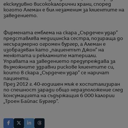
ексклузивно висококалорични храни, според
когото Алеман е бил незаменим за клиентите на
заведението.
Фирмената емблема на скара „Сърдечен удар”
представлява медицинска сестра, позираща до
несъразмерно огромен бургер, а Алеман е
изобразяван като „пациентът Джон” на
менютата и рекламните материали.
Управата на заведението предупреждава за
възможните здравни рискове клиентите си,
които в скара „Сърдечен удар” се наричат
пациенти.
През 2012 г. 40-годишен мъж е хоспитализиран
по спешност заради общо неразположение след
консумацията на съдържащия 6 000 калории
„Троен Байпас Бургер”.