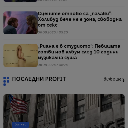
06.08.2026 / 12:02
Сцените отново са „палави“:
Холивуд вече не е зона, свободна
от секс
06.08.2026 / 09:20
„Риана е в студиото“: Певицата
готви нов албум след 10 години
музикална суша
06.08.2026 / 08:26
ПОСЛЕДНИ PROFIT
виж още
Бизнес