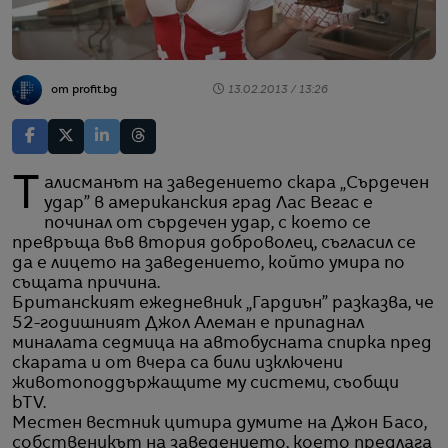
от profit.bg
13.02.2013 / 13:26
Талисманът на заведението скара „Сърдечен
удар” в американския град Лас Вегас е
починал от сърдечен удар, с което се
превръща във втория доброволец, съгласил се
да е лицето на заведението, който умира по
същата причина.
Британският ежедневник „Гардиън” разказва, че
52-годишният Джол Алеман е припаднал
миналата седмица на автобусната спирка пред
скарата и от вчера са били изключени
животоподдържащите му системи, съобщи
bTV.
Местен вестник цитира думите на Джон Басо,
собственикът на заведението, което предлага