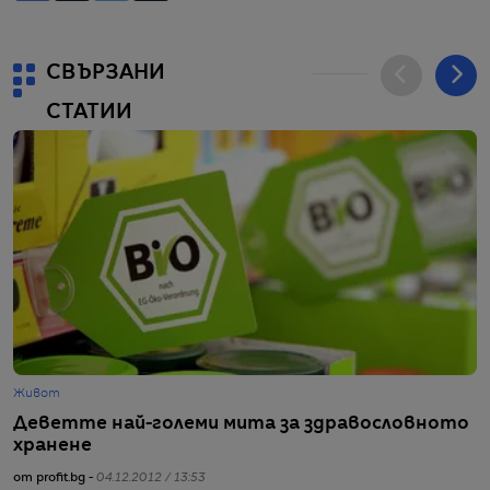
СВЪРЗАНИ
СТАТИИ
Живот
Ж
Деветте най-големи мита за здравословното
9
хранене
от
от profit.bg -
04.12.2012 / 13:53