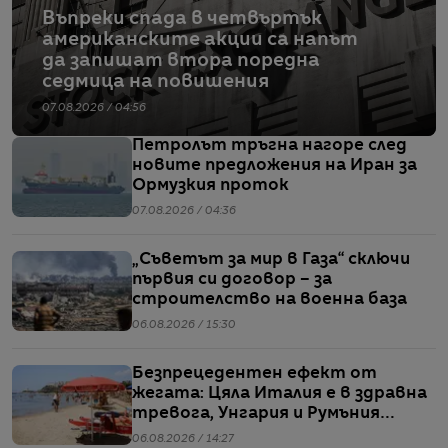
Въпреки спада в четвъртък
американските акции са напът
да запишат втора поредна
седмица на повишения
07.08.2026 / 04:56
Петролът тръгна нагоре след
новите предложения на Иран за
Ормузкия проток
07.08.2026 / 04:36
„Съветът за мир в Газа“ сключи
първия си договор – за
строителство на военна база
06.08.2026 / 15:30
Безпрецедентен ефект от
жегата: Цяла Италия е в здравна
тревога, Унгария и Румъния
пестят електричество
06.08.2026 / 14:27