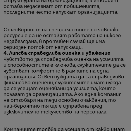
структурата на организацията, а вторият
остава незасегнат от повишенията,
последните често напускат организацията.
Отговорност на специалистите по човешки
ресурси е да не оставят работата на никого
незабелязана, в противен случай ще има
сериозен поток от напускащи.
4. Липсва справедлива оценка и уважение
Чувството за справедлива оценка на усилията
и способностите е ключова, служителите да се
чувстват комфортно в рамките на една
организация. Освен нуждата да са справедливо
финансово оценени, служителите имат нужда
да се усещат оценявани за усилията, които
полагат за организацията. Ако една компания
не отговаря на тези основни очаквания, то
най-вероятно тя ще е изправена пред
изключително текучество на персонала.
Компаниите трябва да усещат от какво имат