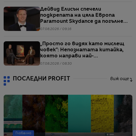
Дейвид Елисън спечели
подкрепата на цяла Европа
Paramount Skydance да погълне
WBD
07.08.2026 / 09:16
„Просто го видях като мислещ
човек“: Непознатата китайка,
която направи най-
коментираното интервю с
07.08.2026 / 08:30
Кристофър Нолан
ПОСЛЕДНИ PROFIT
виж още
Глобално