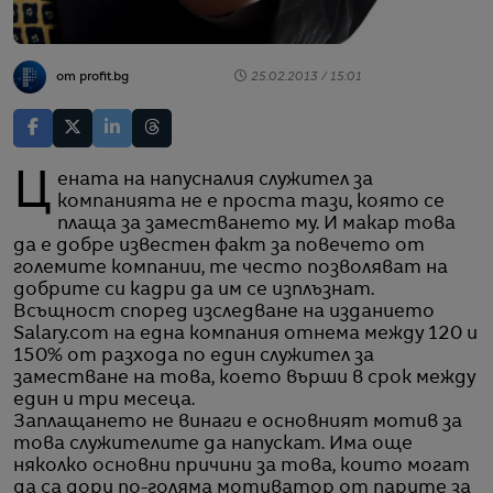
от profit.bg
25.02.2013 / 15:01
Цената на напусналия служител за
компанията не е проста тази, която се
плаща за заместването му. И макар това
да е добре известен факт за повечето от
големите компании, те често позволяват на
добрите си кадри да им се изплъзнат.
Всъщност според изследване на изданието
Salary.com на една компания отнема между 120 и
150% от разхода по един служител за
заместване на това, което върши в срок между
един и три месеца.
Заплащането не винаги е основният мотив за
това служителите да напускат. Има още
няколко основни причини за това, които могат
да са дори по-голяма мотиватор от парите за