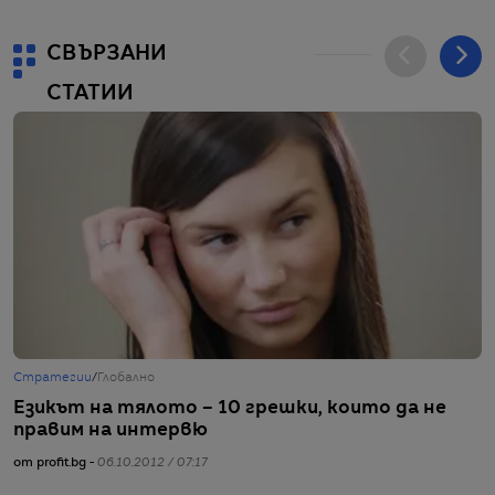
СВЪРЗАНИ
СТАТИИ
Стратегии
/
Глобално
С
Езикът на тялото – 10 грешки, които да не
Ч
правим на интервю
з
от profit.bg -
06.10.2012 / 07:17
от