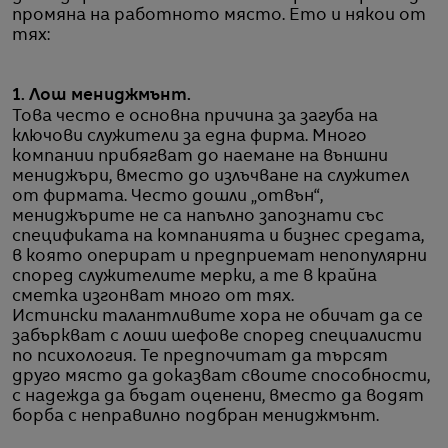
промяна на работното място. Ето и някои от
тях:
1. Лош мениджмънт.
Това често е основна причина за загуба на
ключови служители за една фирма. Много
компании прибягват до наемане на външни
мениджъри, вместо до излъчване на служител
от фирмата. Често дошли „отвън“,
мениджърите не са напълно запознати със
спецификата на компанията и бизнес средата,
в която оперират и предприемат непопулярни
според служителите мерки, а те в крайна
сметка изгонват много от тях.
Истински талантливите хора не обичат да се
забъркват с лоши шефове според специалисти
по психология. Те предпочитат да търсят
друго място да доказват своите способности,
с надежда да бъдат оценени, вместо да водят
борба с неправилно подбран мениджмънт.