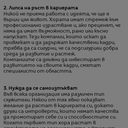
2. Липса на ръст в кариерата
Никой не приема работа с идеята, че ще я
върши цял живот. Хората имат стремеж към
професионално израстване и, ако преценят, че
няма да имат възможност, рано или късно
напускат. Тези компании, които искат да
привлекат и да задържат качествени кадри,
трябва да са сигурни, че са подсигурили добра
среда за развитие и растеж.
Компаниите са длъжни да инвестират в
развитието на своите кадри, смятат
специалисти от областта.
3. Нужда да се самоизтъкват
Във всяка организация има различен тип
служители. Някои от тях явно показват
желание да растат в кариерата си, докато
други са интроверти, които нямат качества
да промотират себе си и способностите си.
Когато първият тип хора растат в