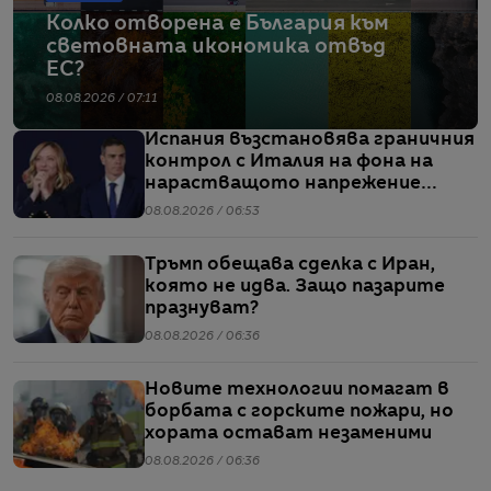
Колко отворена е България към
световната икономика отвъд
ЕС?
08.08.2026 / 07:11
Испания възстановява граничния
контрол с Италия на фона на
нарастващото напрежение
заради мигрантите
08.08.2026 / 06:53
Тръмп обещава сделка с Иран,
която не идва. Защо пазарите
празнуват?
08.08.2026 / 06:36
Новите технологии помагат в
борбата с горските пожари, но
хората остават незаменими
08.08.2026 / 06:36