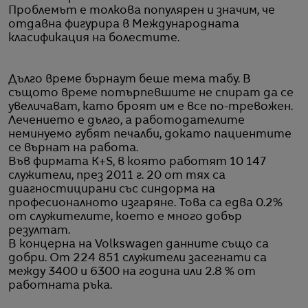
Проблемът е толкова популярен и значим, че
отдавна фигурира в Международната
класификация на болестите.
Дълго време бърнаут беше тема табу. В
същото време потърпевшите не спират да се
увеличават, като броят им е все по-тревожен.
Лечението е дълго, а работодателите
неминуемо губят печалби, докато пациентите
се върнат на работа.
Във фирмата K+S, в която работят 10 147
служители, през 2011 г. 20 от тях са
диагностицирани със синдорма на
професионалното изгаряне. Това са едва 0.2%
от служителите, което е много добър
резултат.
В концерна на Volkswagen данните също са
добри. От 224 851 служители засегнати са
между 3400 и 6300 на година или 2.8 % от
работната ръка.