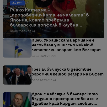
Живот
Рияко Катаяма –
„проповедничката на чалгата“ в
Япония, която превръща
българския попфолк в клубна
екзотика
09.08.2026 / 05:44
Киев: Украинската армия не е
насочвала умишлено никакъв
летателен апарат към България
08.08.2026 / 18:08
Грег Ейбъл пуска в действие
огромния кешов резерв на Бъфет
08.08.2026 / 16:44
Дрон е навлязъл в българското
въздушно пространство и се е
взривил край Кардам, съобщи