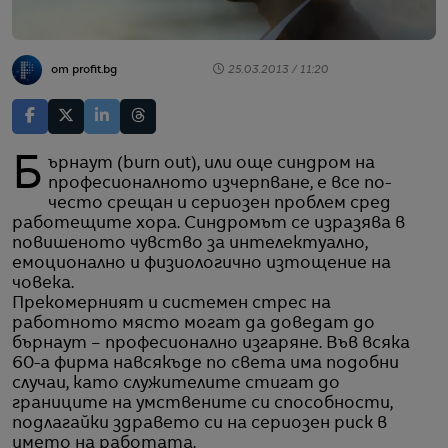
от profit.bg
25.03.2013 / 11:20
Бърнаут (burn out), или още синдром на
професионалното изчерпване, е все по-
често срещан и сериозен проблем сред
работещите хора. Синдромът се изразява в
повишеното чувство за интелектуално,
емоционално и физиологично изтощение на
човека.
Прекомерният и системен стрес на
работното място могат да доведат до
бърнаут – професионално изгаряне. Във всяка
60-а фирма навсякъде по света има подобни
случаи, като служителите стигат до
границите на умствените си способности,
подлагайки здравето си на сериозен риск в
името на работата.