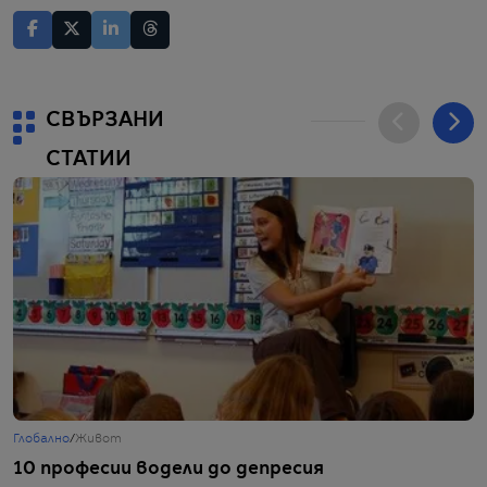
СВЪРЗАНИ
СТАТИИ
Глобално
/
Живот
С
10 професии водели до депресия
Б