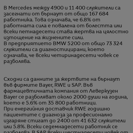
В Mercedes между 4900 и 11 400 служители са
засегнати от бърнаут от общо 167 684
работника. Това означава, че 6.8% от
работната сила е повалена от болестта или
всеки петнадесети става жертва на цялостно
изтощение на жизнените сили.
В предприятието BMW 5200 от общо 73 324
служители са диагностицирани, което
означава, че всеки четиринадесети човек се
разболява.
Сходни са данните за жертвите на бърнаут
във фирмите Bayer, RWE и SAP. Във
фармацевтичната компания от Леверкузен
Bayer се разболяват около 2000 души на година,
което е 5.6% от 35 800 работници.
При енергийния доставчик RWE годишно
пациентите с диагноза за професионално
изгаряне стигат до 2400 от 41 632 служители
или 5.8%. Всеки седемнадесети работник се
разболява. В SAP всеки шестнадесети човек от