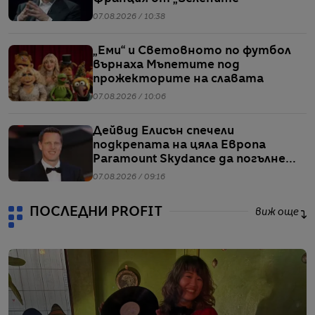
07.08.2026 / 10:38
„Еми“ и Световното по футбол
върнаха Мъпетите под
прожекторите на славата
07.08.2026 / 10:06
Дейвид Елисън спечели
подкрепата на цяла Европа
Paramount Skydance да погълне
WBD
07.08.2026 / 09:16
ПОСЛЕДНИ PROFIT
виж още