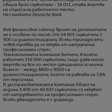
общия брой служители – 16 011, става жертва
на стреса на работното място.
На снимката: Deutsche Bank
Във финансовия сектор броят на засегнатите
не е особено по-нисък. От 24 801 служители 1
900 са диагностицирани. Всеки тринадесети
човек трябва да се лекува от натрупания
професионален стрес.
Технологичната компания Siemens, в която
работят 116 000 служители, също дава много
жертви на все по-често срещаната психична
болест – между 3800 и 9000 са
диагностицираните, което се равнява на 7.8%
от персонала.
В застрахователната компания Allianz на
година 3 400 от 40 837 служители се лекуват
от натрупването на професионален стрес.
Всеки дванадесети е с диагноза.