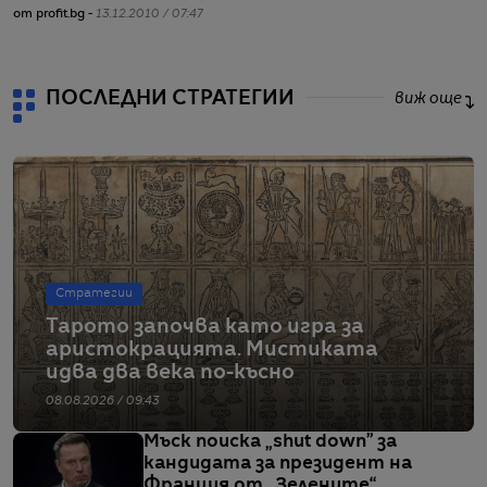
от profit.bg -
13.12.2010 / 07:47
от
ПОСЛЕДНИ СТРАТЕГИИ
виж още
Стратегии
Тарото започва като игра за
аристокрацията. Мистиката
идва два века по-късно
08.08.2026 / 09:43
Мъск поиска „shut down” за
кандидата за президент на
Франция от „Зелените“