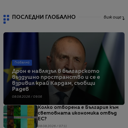
ПОСЛЕДНИ ГЛОБАЛНО
виж още
Глобално
Дрон е навлязъл в българското
въздушно пространство и се е
взривил край Кардам, съобщи
Радев
08.08.2026 / 09:56
Колко отворена е България към
световната икономика отвъд
ЕС?
08.08.2026 / 07:11