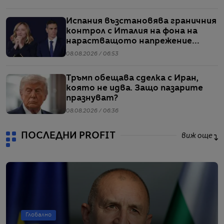
Испания възстановява граничния
контрол с Италия на фона на
нарастващото напрежение
заради мигрантите
08.08.2026 / 06:53
Тръмп обещава сделка с Иран,
която не идва. Защо пазарите
празнуват?
08.08.2026 / 06:36
ПОСЛЕДНИ PROFIT
виж още
Глобално