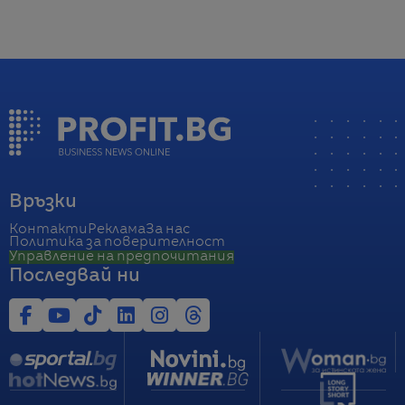
Връзки
Контакти
Реклама
За нас
Политика за поверителност
Управление на предпочитания
Последвай ни