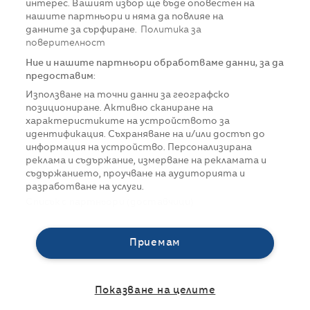
интерес. Вашият избор ще бъде оповестен на
нашите партньори и няма да повлияе на
данните за сърфиране.
Политика за
поверителност
Ние и нашите партньори обработваме данни, за да
предоставим:
Използване на точни данни за географско
позициониране. Активно сканиране на
характеристиките на устройството за
идентификация. Съхраняване на и/или достъп до
информация на устройство. Персонализирана
реклама и съдържание, измерване на рекламата и
съдържанието, проучване на аудиторията и
разработване на услуги.
Списък с партньори (доставчици)
Приемам
Показване на целите