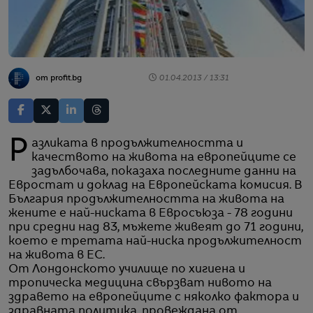
от profit.bg
01.04.2013 / 13:31
Разликата в продължителността и
качеството на живота на европейците се
задълбочава, показаха последните данни на
Евростат и доклад на Европейската комисия. В
България продължителността на живота на
жените е най-ниската в Евросъюза - 78 години
при средни над 83, мъжете живеят до 71 години,
което е третата най-ниска продължителност
на живота в ЕС.
От Лондонското училище по хигиена и
тропическа медицина свързват нивото на
здравето на европейците с няколко фактора и
здравната политика, провеждана от