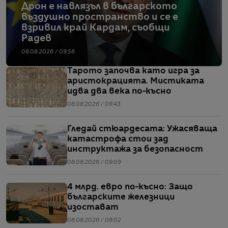
Дрон е навлязъл в българското
въздушно пространство и се е
взривил край Кардам, съобщи
Радев
08.08.2026 / 09:56
Тарото започва като игра за
аристокрацията. Мистиката
идва два века по-късно
08.08.2026 / 09:43
Гледай стюардесата: Ужасяваща
катастрофа стои зад
инструктажа за безопасност
08.08.2026 / 09:09
4 млрд. евро по-късно: Защо
българските железници
изостават
08.08.2026 / 08:02