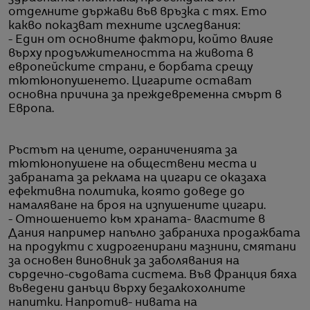
отделните държави във връзка с тях. Ето
какво показват техните изследвания:
- Един от основните фактори, който влияе
върху продължителността на живота в
европейските страни, е борбата срещу
тютюнопушенето. Цигарите остават
основна причина за преждевременна смърт в
Европа.
Ръстът на цените, ограниченията за
тютюнопушене на обществени места и
забраната за реклама на цигари се оказаха
ефективна политика, която доведе до
намаляване на броя на изпушените цигари.
- Отношението към храната- властите в
Дания например напълно забраниха продажбата
на продукти с хидрогенирани мазнини, смятани
за основен виновник за заболявания на
сърдечно-съдовата система. Във Франция бяха
въведени данъци върху безалкохолните
напитки. Напротив- нивата на