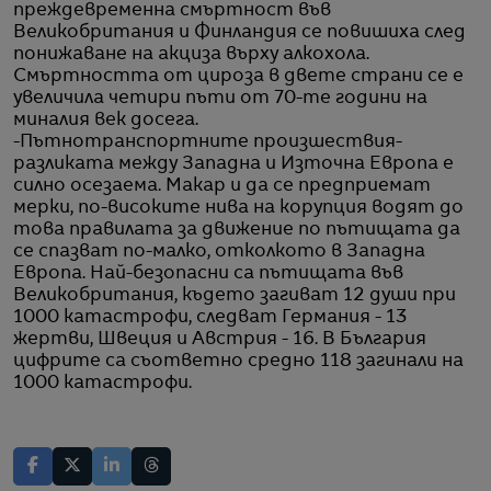
преждевременна смъртност във
Великобритания и Финландия се повишиха след
понижаване на акциза върху алкохола.
Смъртността от цироза в двете страни се е
увеличила четири пъти от 70-те години на
миналия век досега.
-Пътнотранспортните произшествия-
разликата между Западна и Източна Европа е
силно осезаема. Макар и да се предприемат
мерки, по-високите нива на корупция водят до
това правилата за движение по пътищата да
се спазват по-малко, отколкото в Западна
Европа. Най-безопасни са пътищата във
Великобритания, където загиват 12 души при
1000 катастрофи, следват Германия - 13
жертви, Швеция и Австрия - 16. В България
цифрите са съответно средно 118 загинали на
1000 катастрофи.