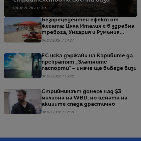
06.08.2026 / 15:30
Безпрецедентен ефект от
жегата: Цяла Италия е в здравна
тревога, Унгария и Румъния
пестят електричество
06.08.2026 / 14:27
ЕС иска държави на Карибите да
прекратят „Златните
паспорти“ – иначе ще въведе визи
06.08.2026 / 13:22
Стриймингът донесе над $3
милиона на WBD, но цената на
акциите спада драстично
06.08.2026 / 12:36