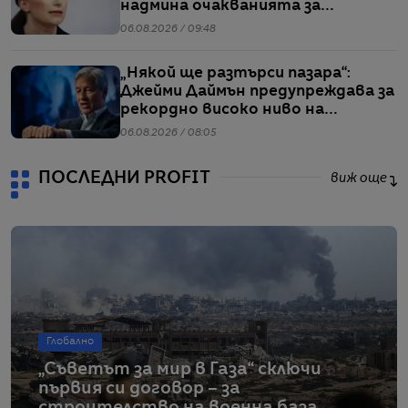
надмина очакванията за
тримесечието
06.08.2026 / 09:48
„Някой ще разтърси пазара“:
Джейми Даймън предупреждава за
рекордно високо ниво на
ливъридж
06.08.2026 / 08:05
ПОСЛЕДНИ PROFIT
виж още
Глобално
„Съветът за мир в Газа“ сключи
първия си договор – за
строителство на военна база