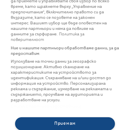
да приемете и управлявате своя избор по всяко
време, като щракнете върху „Управление на
предпочитания“, включително правото си да
възразите, като се позовете на законен
интерес. Вашият избор ще бъде оповестен на
нашите партньори и няма да повлияе на
данните за сърфиране.
Политика за
поверителност
Ние и нашите партньори обработваме данни, за да
предоставим:
Използване на точни данни за географско
позициониране. Активно сканиране на
характеристиките на устройството за
идентификация. Съхраняване на и/или достъп до
информация на устройство. Персонализирана
реклама и съдържание, измерване на рекламата и
съдържанието, проучване на аудиторията и
разработване на услуги.
Списък с партньори (доставчици)
Приемам