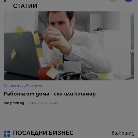
СТАТИИ
Стратегии
/
Глобално
Ж
Работа от дома - сън или кошмар
Н
от profit.bg -
23.04.2013 / 07:48
от
ПОСЛЕДНИ БИЗНЕС
виж още