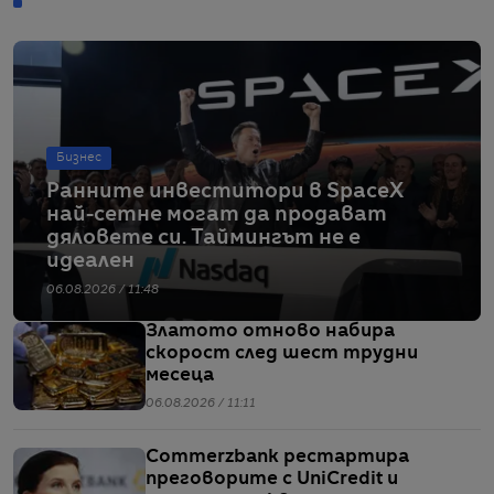
Бизнес
Ранните инвеститори в SpaceX
най-сетне могат да продават
дяловете си. Таймингът не е
идеален
06.08.2026 / 11:48
Златото отново набира
скорост след шест трудни
месеца
06.08.2026 / 11:11
Commerzbank рестартира
преговорите с UniCredit и