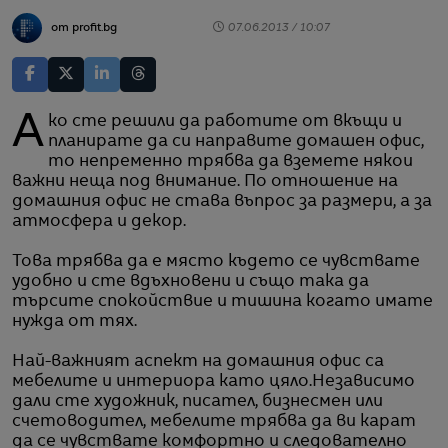
от profit.bg
07.06.2013 / 10:07
Ако сте решили да работите от вкъщи и
планирате да си направите домашен офис,
то непременно трябва да вземете някои
важни неща под внимание. По отношение на
домашния офис не става въпрос за размери, а за
атмосфера и декор.
Това трябва да е място където се чувствате
удобно и сте вдъхновени и също така да
търсите спокойствие и тишина когато имате
нужда от тях.
Най-важният аспект на домашния офис са
мебелите и интериора като цяло.Независимо
дали сте художник, писател, бизнесмен или
счетоводител, мебелите трябва да ви карат
да се чувствате комфортно и следователно