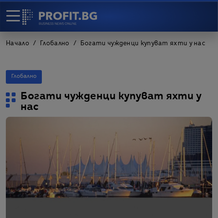
Начало
Глобално
Богати чужденци купуват яхти у нас
Глобално
Богати чужденци купуват яхти у
нас