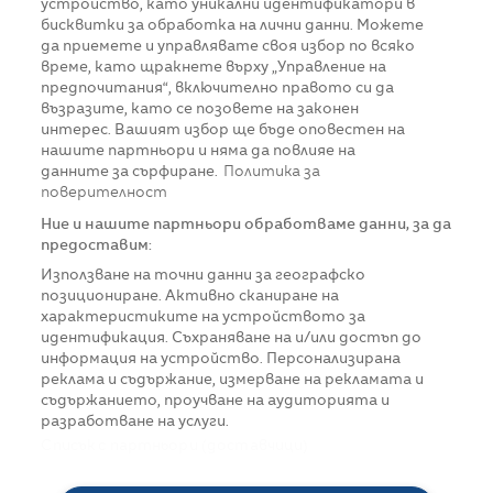
устройство, като уникални идентификатори в
бисквитки за обработка на лични данни. Можете
да приемете и управлявате своя избор по всяко
време, като щракнете върху „Управление на
предпочитания“, включително правото си да
възразите, като се позовете на законен
интерес. Вашият избор ще бъде оповестен на
нашите партньори и няма да повлияе на
данните за сърфиране.
Политика за
поверителност
Ние и нашите партньори обработваме данни, за да
предоставим:
Използване на точни данни за географско
позициониране. Активно сканиране на
характеристиките на устройството за
идентификация. Съхраняване на и/или достъп до
информация на устройство. Персонализирана
реклама и съдържание, измерване на рекламата и
съдържанието, проучване на аудиторията и
разработване на услуги.
Списък с партньори (доставчици)