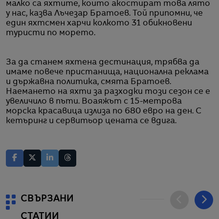
малко са яхтите, които акостират това лято
у нас, казва Лъчезар Братоев. Той припомни, че
един яхтсмен харчи колкото 31 обикновени
туристи по морето.
За да станем яхтена дестинация, трябва да
имаме повече пристанища, национална реклама
и държавна политика, смята Братоев.
Наемането на яхти за разходки този сезон се е
увеличило в пъти. Воаяжът с 15-метрова
морска красавица излиза по 680 евро на ден. С
кетъринг и сервитьор цената се вдига.
СВЪРЗАНИ
СТАТИИ