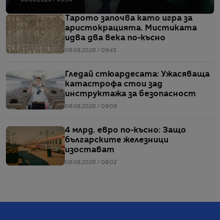
08.08.2026 / 09:56
Тарото започва като игра за
аристокрацията. Мистиката
идва два века по-късно
08.08.2026 / 09:43
Гледай стюардесата: Ужасяваща
катастрофа стои зад
инструктажа за безопасност
08.08.2026 / 09:09
4 млрд. евро по-късно: Защо
българските железници
изостават
08.08.2026 / 08:02