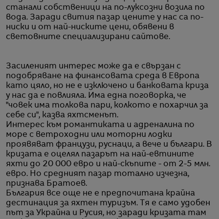
станали собственици на по-луксозни возила по
вода. Заради свития пазар цените у нас са по-
ниски и от най-ниските цени, обявени в
световните специализирани сайтове.
Засиленият интерес може да е свързан с
подобряване на финансовата среда в Европа
като цяло, но не е изключено и банковата криза
у нас да е повлияла. Има една поговорка, че
"човек има толкова пари, колкото е похарчил за
себе си", казва яхтсменът.
Интерес към романтиката и адреналина по
море с ветроходни или моторни лодки
проявяват французи, руснаци, а вече и българи. В
кризата е оцелял пазарът на най-евтините
яхти до 20 000 евро и най-скъпите - от 2-5 млн.
евро. Но средният пазар тотално изчезна,
признава Братоев.
България все още не е предпочитана крайна
дестинация за яхтен туризъм. Тя е само удобен
път за Украйна и Русия, но заради кризата там