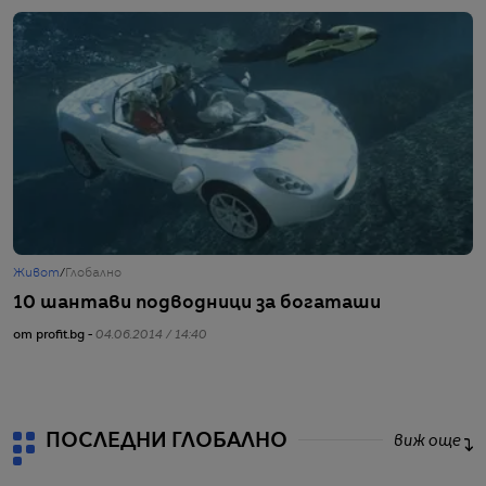
Живот
/
Глобално
Ж
10 шантави подводници за богаташи
Д
(
от profit.bg -
04.06.2014 / 14:40
от
ПОСЛЕДНИ ГЛОБАЛНО
виж още