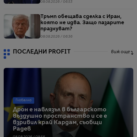
заради мигрантите
08.08.2026 / 06:53
Тръмп обещава сделка с Иран,
която не идва. Защо пазарите
празнуват?
08.08.2026 / 06:36
ПОСЛЕДНИ PROFIT
виж още
Глобално
Дрон е навлязъл в българското
въздушно пространство и се е
взривил край Кардам, съобщи
Радев