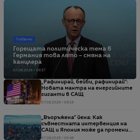
Глобално
Горещата политическа тема в
Германия това лято – смяна на
канцлера
07.08.2026 / 06:37
„Рафинирай, бейби, рафинирай“:
Новата мантра на енергийните
гиганти в САЩ
07.08.2026 / 06:19
„Въоръжена“ йена: Как
съвместната интервенция на
САЩ и Япония може да промени
глобалните валутни пазари
07.08.2026 / 05:46