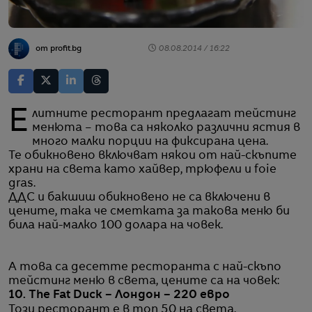
от profit.bg
08.08.2014 / 16:22
Елитните ресторант предлагат тейстинг
менюта – това са няколко различни ястия в
много малки порции на фиксирана цена.
Те обикновено включват някои от най-скъпите
храни на света като хайвер, трюфели и foie
gras.
ДДС и бакшиш обикновено не са включени в
цените, така че сметката за такова меню би
била най-малко 100 долара на човек.
А това са десетте ресторанта с най-скъпо
тейстинг меню в света, цените са на човек:
10. The Fat Duck – Лондон – 220 евро
Този ресторант е в топ 50 на света.