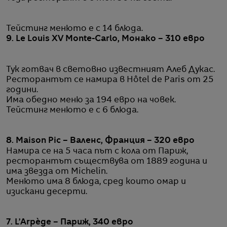
Тейстинг менюто е с 14 блюда.
9. Le Louis XV Monte-Carlo, Монако – 310 евро
Тук готвач в световно известният Алеб Дукас.
Ресторантът се намира в Hôtel de Paris от 25
години.
Има обедно меню за 194 евро на човек.
Тейстинг менюто е с 6 блюда.
8. Maison Pic – Валенс, Франция – 320 евро
Намира се на 5 часа път с кола от Париж,
ресторантът съществува от 1889 година и
има звезда от Michelin.
Менюто има 8 блюда, сред които омар и
изискани десерти.
7. L’Arpège – Париж, 340 евро