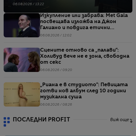
06.08.2026 / 13:22
Изкупление или забрава: Met Gala
посвещава изложба на Джон
Галиано и повдига етични
въпроси
06.08.2026 / 12:02
Сцените отново са „палави“:
Холивуд вече не е зона, свободна
от секс
06.08.2026 / 09:20
„Риана е в студиото“: Певицата
готви нов албум след 10 години
музикална суша
06.08.2026 / 08:26
ПОСЛЕДНИ PROFIT
виж още