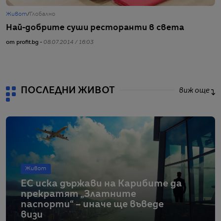
Живот
/
Глобално
С
Най-добрите суши ресторанти в света
8
от profit.bg -
08.07.2014 / 16:03
от
ПОСЛЕДНИ ЖИВОТ
виж още
Живот
ЕС иска държави на Карибите да
прекратят „Златните
паспорти“ – иначе ще въведе
визи