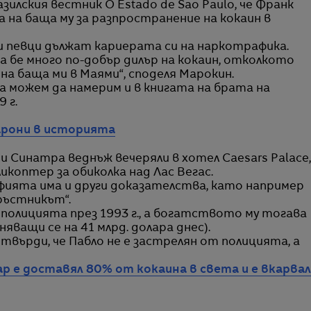
зилския вестник O Estado de Sao Paulo, че Франк
 на баща му за разпространение на кокаин в
и певци дължат кариерата си на наркотрафика.
а бе много по-добър дилър на кокаин, отколкото
на баща ми в Маями“, споделя Марокин.
 можем да намерим и в книгата на брата на
 г.
арони в историята
 и Синатра веднъж вечеряли в хотел Caesars Palace,
икоптер за обиколка над Лас Вегас.
фията има и други доказателства, като например
ръстникът“.
 полицията през 1993 г., а богатството му тогава
няващи се на 41 млрд. долара днес).
твърди, че Пабло не е застрелян от полицията, а
ар е доставял 80% от кокаина в света и е вкарвал