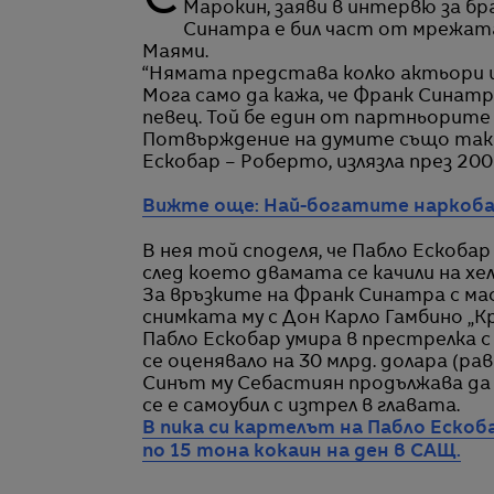
Синът на Пабло Ескобар - Хуан Пабло Ескобар, променил името си на Себастиян
Марокин, заяви в интервю за бра
Синатра е бил част от мрежата
Маями.
“Нямата представа колко актьори 
Мога само да кажа, че Франк Синатр
певец. Той бе един от партньорите 
Потвърждение на думите също така
Ескобар – Роберто, излязла през 2009
Вижте още: Най-богатите наркоб
В нея той споделя, че Пабло Ескобар
след което двамата се качили на хел
За връзките на Франк Синатра с ма
снимката му с Дон Карло Гамбино „К
Пабло Ескобар умира в престрелка с
се оценявало на 30 млрд. долара (рав
Синът му Себастиян продължава да 
се е самоубил с изтрел в главата.
В пика си картелът на Пабло Ескоб
по 15 тона кокаин на ден в САЩ.