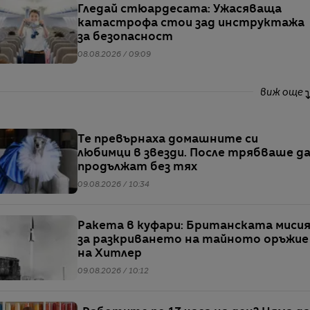
Гледай стюардесата: Ужасяваща
катастрофа стои зад инструктажа
за безопасност
08.08.2026 / 09:09
виж още
Те превърнаха домашните си
любимци в звезди. После трябваше д
продължат без тях
09.08.2026 / 10:34
Ракета в куфари: Британската миси
за разкриването на тайното оръжие
на Хитлер
09.08.2026 / 10:12