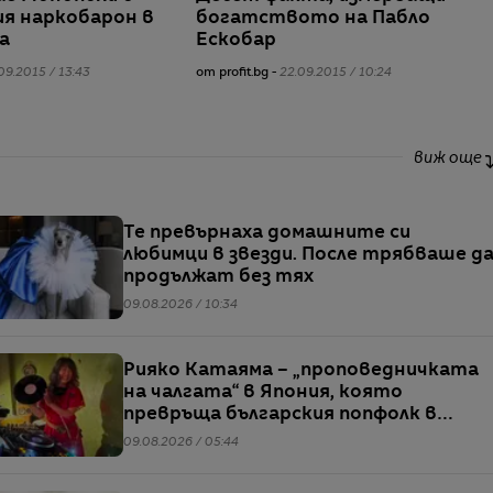
ия наркобарон в
богатството на Пабло
а
Ескобар
09.2015 / 13:43
от profit.bg -
22.09.2015 / 10:24
виж още
Те превърнаха домашните си
любимци в звезди. После трябваше д
продължат без тях
09.08.2026 / 10:34
Рияко Катаяма – „проповедничката
на чалгата“ в Япония, която
превръща българския попфолк в
клубна екзотика
09.08.2026 / 05:44