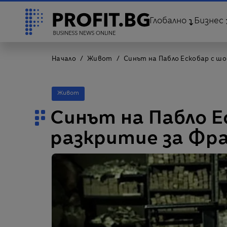
Глобално
Бизнес
Начало
Живот
Синът на Пабло Ескобар с ш
Живот
Синът на Пабло Е
разкритие за Фр