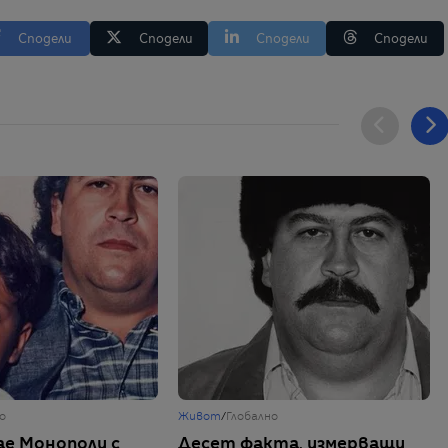
Сподели
Сподели
Сподели
Сподели
о
Живот
/
Глобално
ае Монополи с
Десет факта, измерващи