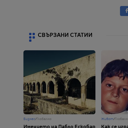
СВЪРЗАНИ СТАТИИ
Бизнес
/
Глобално
Живот
/
Глобалн
Имението на Пабло Ескобар
Как се игр