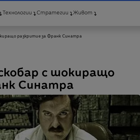
Технологии
Стратегии
Живот
окиращо разкритие за Франк Синатра
скобар с шокиращо
анк Синатра