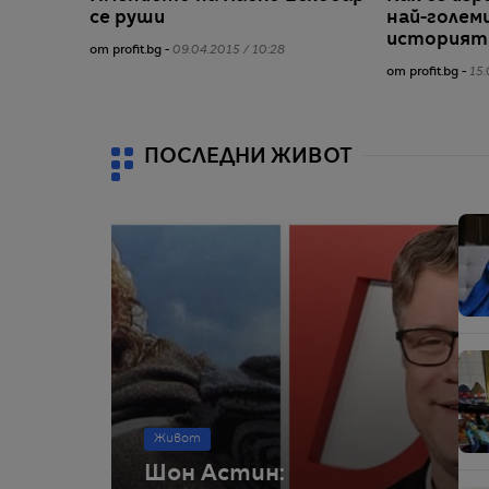
се руши
най-голем
историят
от profit.bg -
09.04.2015 / 10:28
от profit.bg -
15.
ПОСЛЕДНИ ЖИВОТ
Живот
Шон Астин: