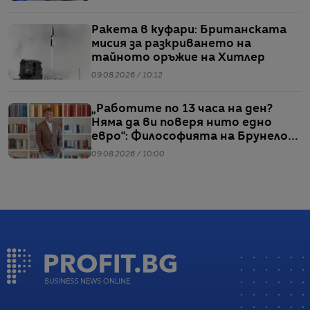
Ракета в куфари: Британската
мисия за разкриването на
тайното оръжие на Хитлер
09.08.2026 / 10:12
„Работите по 13 часа на ден?
Няма да ви поверя нито едно
евро“: Философията на Брунело
Кучинели за бизнеса и живота
09.08.2026 / 10:00