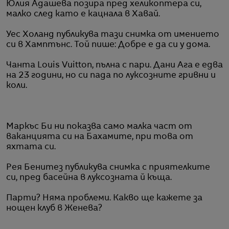
Юлия Адашева позира пред хеликоптера си,
малко след като е кацнала в Хавай.
Уес Холанд публикува тази снимка от имението
си в Хамптънс. Той пише: Добре е да си у дома.
Чанта Louis Vuitton, пълна с пари. Дани Ага е едва
на 23 години, но си пада по луксозните гривни и
коли.
Маркъс Би ни показва само малка част от
ваканцията си на Бахамите, при това от
яхтата си.
Рея Бенитез публикува снимка с приятелките
си, пред басейна в луксозната й къща.
Парти? Няма проблеми. Какво ще кажете за
нощен клуб в Женева?