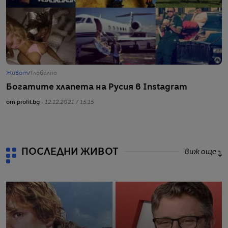
Живот
/
Глобално
Ж
Богатите хлапета на Русия в Instagram
Б
от profit.bg -
12.12.2021 / 15:15
от
ПОСЛЕДНИ ЖИВОТ
виж още