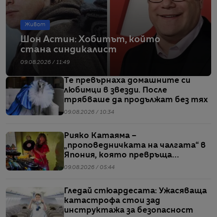
Живот
Шон Астин: Хобитът, който
стана синдикалист
09.08.2026 / 11:49
Те превърнаха домашните си
любимци в звезди. После
трябваше да продължат без тях
09.08.2026 / 10:34
Рияко Катаяма –
„проповедничката на чалгата“ в
Япония, която превръща
българския попфолк в клубна
09.08.2026 / 05:44
екзотика
Гледай стюардесата: Ужасяваща
катастрофа стои зад
инструктажа за безопасност