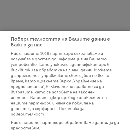
Поверителността на Вашите данни е
важна за нас
Ние и нашите
1019
партньори съхраняваме и
получаваме достъп до информация на Вашето
устройство, като уникални идентификатори в
бисквитки за обработка на лични данни. Можете
да приемете и управлявате своя избор по всяко
време, като щракнете върху „Управление на
предпочитания“, включително правото си да
възразите, като се позовете на законен
интерес. Вашият избор ще бъде оповестен на
нашите партньори и няма да повлияе на
данните за сърфиране.
Политика за
поверителност
Ние и нашите партньори обработваме данни, за да
предоставим: