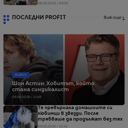
08.08.2026 / 09:09
ПОСЛЕДНИ PROFIT
виж още
Живот
Шон Астин: Хобитът, който
стана синдикалист
09.08.2026 / 11:49
Те превърнаха домашните си
любимци в звезди. После
трябваше да продължат без тях
09.08.2026 / 10:34