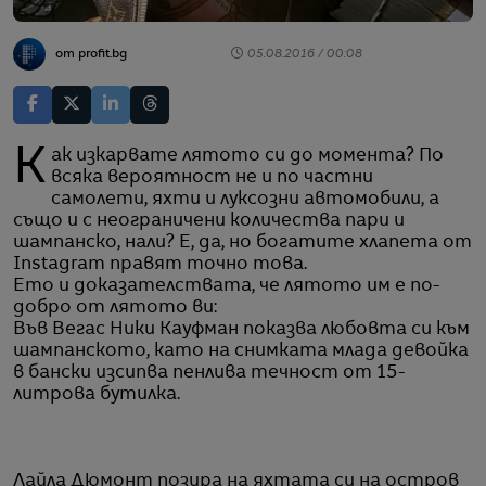
от profit.bg
05.08.2016 / 00:08
Как изкарвате лятото си до момента? По
всяка вероятност не и по частни
самолети, яхти и луксозни автомобили, а
също и с неограничени количества пари и
шампанско, нали? Е, да, но богатите хлапета от
Instagram правят точно това.
Ето и доказателствата, че лятото им е по-
добро от лятото ви:
Във Вегас Ники Кауфман показва любовта си към
шампанското, като на снимката млада девойка
в бански изсипва пенлива течност от 15-
литрова бутилка.
Лайла Дюмонт позира на яхтата си на остров