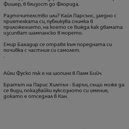
Фишер, в близост до Флорида.
Разточителство или? Кайл Парсънс, заедно с
приятелката си, публикува снимка в
приложението, на което се вижда как двамата
изсипват шампанско в морето.
Емир Бахадир се отравя към поредната си
почивка с частния си самолет.
.
Айли Фуско пък е на шопинг в Палм Бийч.
Братът на Парис Хилтън - Барън, също може да
се види, показвайки луксозното си имение,
докато е отседнал в Кан.