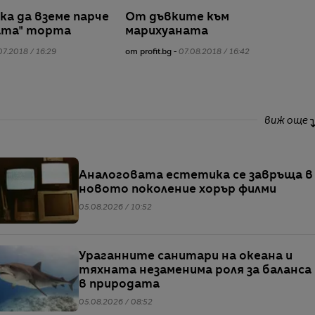
ка да вземе парче
От дъвките към
ата" торта
марихуаната
07.2018 / 16:29
от profit.bg -
07.08.2018 / 16:42
виж още
Аналоговата естетика се завръща в
новото поколение хорър филми
05.08.2026 / 10:52
Ураганните санитари на океана и
тяхната незаменима роля за баланса
в природата
05.08.2026 / 08:52