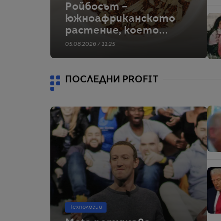
Ройбосът –
южноафриканското
растение, което
покори света на чая
05.08.2026 / 11:25
ПОСЛЕДНИ PROFIT
Технологии