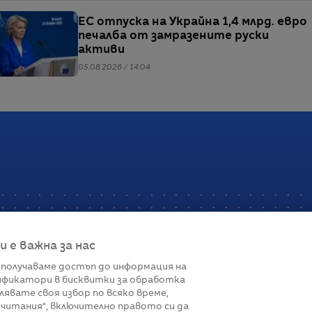
ЕС отпуска на Украйна 1,4 млрд. евро
печалба от замразените руски
активи
05.08.2026 / 14:04
е важна за нас
 получаваме достъп до информация на
фикатори в бисквитки за обработка
Връзки
лявате своя избор по всяко време,
читания“, включително правото си да