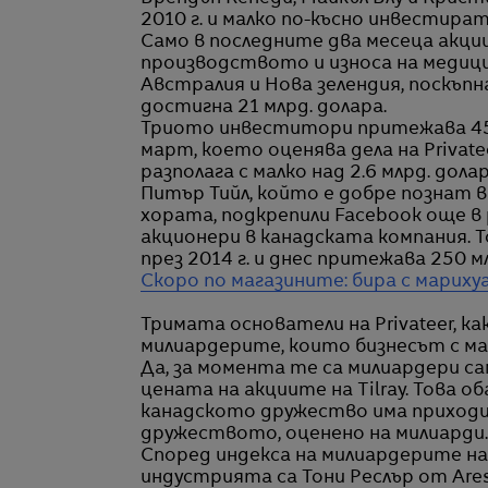
2010 г. и малко по-късно инвестират 
Само в последните два месеца акци
производството и износа на медици
Австралия и Нова зелендия, поскъпн
достигна 21 млрд. долара.
Триото инвеститори притежава 45%
март, което оценява дела на Privatee
разполага с малко над 2.6 млрд. долар
Питър Тийл, който е добре познат 
хората, подкрепили Facebook още в
акционери в канадската компания. 
през 2014 г. и днес притежава 250 м
Скоро по магазините: бира с мариху
Тримата основатели на Privateer, ка
милиардерите, които бизнесът с мар
Да, за момента те са милиардери с
цената на акциите на Tilray. Това о
канадското дружество има приходи о
дружеството, оценено на милиарди.
Според индекса на милиардерите н
индустрията са Тони Реслър от Ares