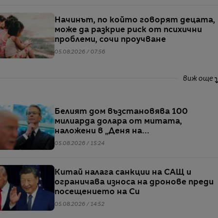
Начинът, по който говорят децата,
може да разкрие риск от психични
проблеми, сочи проучване
05.08.2026 / 07:56
виж още
Белият дом възстановява 100
милиарда долара от митата,
наложени в „Деня на
освобождението“
05.08.2026 / 15:24
Китай налага санкции на САЩ и
ограничава износа на дронове преди
посещението на Си
05.08.2026 / 14:52