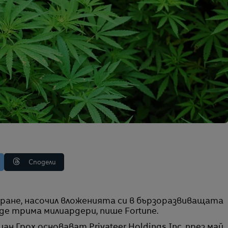
Сподели
аде трима милиардери, пише Fortune.
ан Грох основават Privateer Holdings Inc. през май