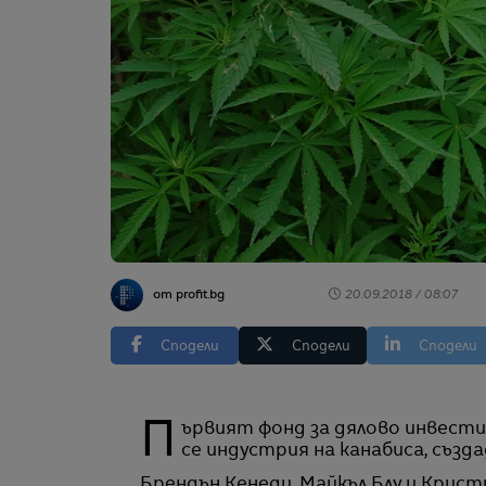
от profit.bg
20.09.2018 / 08:07
Сподели
Сподели
Сподели
Първият фонд за дялово инвестиране, насочил вложенията си в бързоразвиващата
се индустрия на канабиса, създ
Брендън Кенеди, Майкъл Блу и Кристи