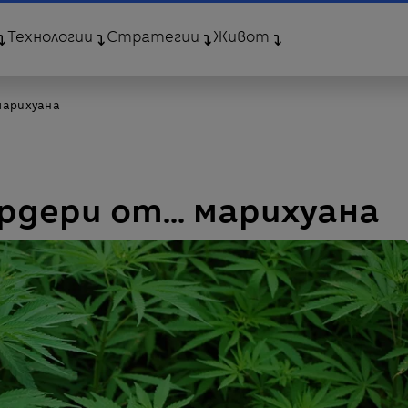
Технологии
Стратегии
Живот
 марихуана
рдери от... марихуана