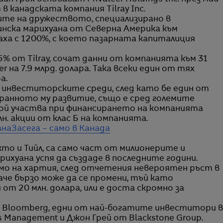
в канадската компания Tilray Inc.
ите на дружеството, специализирано в
нска марихуана от Северна Америка към
аха с 1200%, с което пазарната капиталиция
 от Tilray, сочат данни от компанията към 31
r на 7.9 млрд. долара. Така всеки един от тях
а.
в инвеститорските среди, след като бе един от
 ранното му развитие, също е сред големите
Той участва при финансирането на компанията
лн. акции от клас Б на компанията.
ана
Засега – само в Канада
кто и Тийл, са само част от милионерите и
ихуана успя да създаде в последните години.
амо на хартия, след отчетения невероятен ръст в
баче бързо може да се промени, тъй като
т 20 млн. долара, или е доста скромно за
а Bloomberg, едни от най-богатите инвеститори в
 Management и Джон Грей от Blackstone Group.