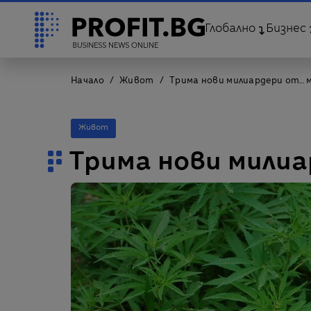
Глобално
Бизнес
Начало
Живот
Трима нови милиардери от...
Живот
Трима нови милиа