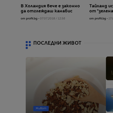
В Холандия вече е законно
Тайланд ис
да отглеждаш канабис
от "зелен
от profit.bg -
07.07.2018 / 12:56
от profit.bg -
17.
ПОСЛЕДНИ ЖИВОТ
Живот