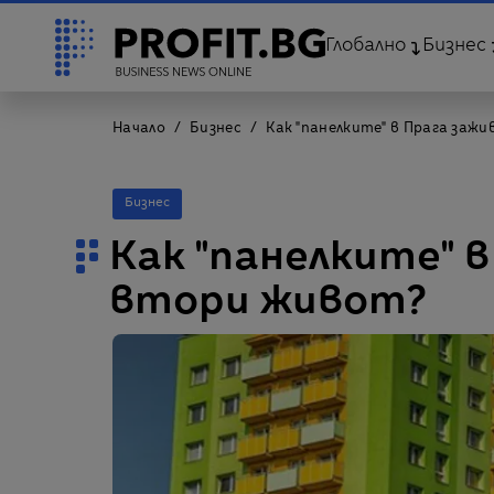
Глобално
Бизнес
Начало
Бизнес
Как "панелките" в Прага заж
Бизнес
Как "панелките" 
втори живот?