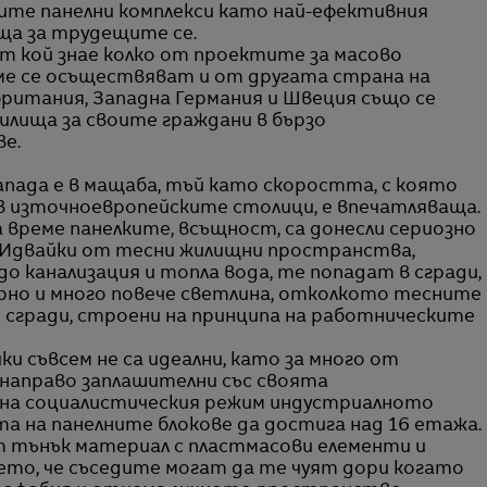
ите панелни комплекси като най-ефективния
ща за трудещите се.
ат кой знае колко от проектите за масово
е се осъществяват и от другата страна на
британия, Западна Германия и Швеция също се
лища за своите граждани в бързо
е.
апада е в мащаба, тъй като скоростта, с която
в източноевропейските столици, е впечатляваща.
 време панелките, всъщност, са донесли сериозно
 Идвайки от тесни жилищни пространства,
до канализация и топла вода, те попадат в сгради,
арно и много повече светлина, отколкото тесните
сгради, строени на принципа на работническите
и съвсем не са идеални, като за много от
направо заплашителни със своята
 на социалистическия режим индустриалното
 на панелните блокове да достига над 16 етажа.
 тънък материал с пластмасови елементи и
ето, че съседите могат да те чуят дори когато