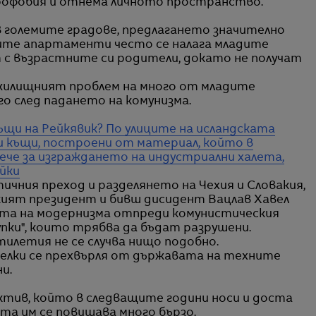
трофобия и отнема личното пространство.
големите градове, предлагането значително
ите апартаменти често се налага младите
 с възрастните си родители, докато не получат
е жилищният проблем на много от младите
о след падането на комунизма.
ъщи на Рейкявик?
По улиците на исландската
и къщи, построени от материал, който в
ече за изграждането на индустриални халета,
йки
тичния преход и разделянето на Чехия и Словакия,
шкият президент и бивш дисидент Вацлав Хавел
ата на модернизма отпреди комунистическия
упки", които трябва да бъдат разрушени.
тилетия не се случва нищо подобно.
лки се прехвърля от държавата на техните
и.
ктив, който в следващите години носи и доста
та им се повишава много бързо.