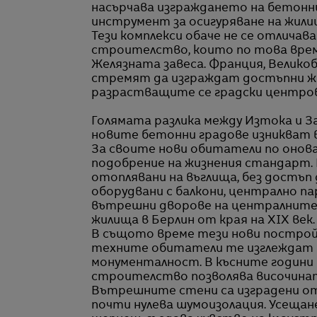
насърчава изграждането на бетонн
инструмент за осигуряване на жили
Тези комплекси обаче не се отличав
строителство, които по това врем
Желязната завеса. Франция, Велико
стремят да изграждат достъпни жи
разрастващите се градски центров
Голямата разлика между Изтока и З
новите бетонни градове изникват 
За своите нови обитатели по онова
подобрение на жизнения стандарт.
отоплявани на въглища, без достъп 
оборудвани с балкони, централно п
вътрешни дворове на централните 
жилища в Берлин от края на XIX век.
В същото време тези нови постройк
техните обитатели те изглеждат 
монументалност. В късните години
строителство позволява височината
Вътрешните стени са изградени от
почти нулева шумоизолация. Усещан