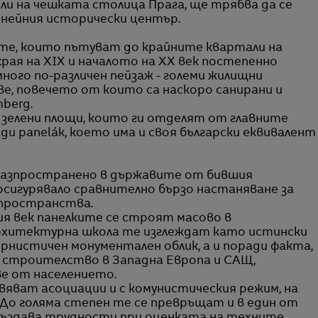
 на чешката столица Прага, ще трябва да се
 нейния исторически център.
ите, които пътуват до крайните квартали на
рая на XIX и началото на XX век постепенно
ого по-различен пейзаж - големи жилищни
е, повечето от които са наскоро санирани и
berg.
зелени площи, които ги отделят от главните
ди panelák, което има и своя български еквивалент
разпространено в държавите от бившия
 осигурявало сравнително бързо настаняване за
 пространства.
ия век панелките се строят масово в
рхитектурна школа те изглеждат като истински
рнистичен монументален облик, а и поради факта,
 строителство в Западна Европа и САЩ,
ве от населението.
вяват асоциации и с комунистическия режим, на
До голяма степен те се превръщат и в един от