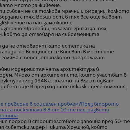
 създава трудности при оценката на техните
като място за живеене.
и съвсем не са толкова мрачни и омразни, колкото
ързани с тях. Всъщност, в тях все още живеят
изключение на най-заможните.
и източноевропейци, полагат грижи за тях,
ин, който да отговаря на съвременните
 и да не отговарят като естетика на
 града, но всъщност се вписват в местните
-голяма степен, отколкото предполагат
войни модернистичната архитектура в
подем. Много от архитектите, които участват в
уктура след 1948 г., когато на власт идват
и дебат още в предходните няколко десетилетия,
е превърне в социален проблем?
През второто
а са поскъпнали в 8 от 10-те най-развити
рантина
ния подход в строителството започва през 50-те
ия съветски лидер Никита Хрушчов, който