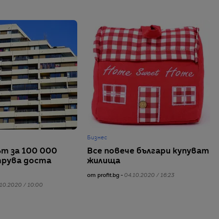
Бизнес
т за 100 000
Все повече българи купуват
трува доста
жилища
от profit.bg -
04.10.2020 / 16:23
10.2020 / 10:00