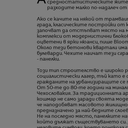
Ако искате да разберете къде живеят по-голямата част от
средностатистическите жители
разходите малко по-надалеч от
Ако се качите на някой от трамва
града, класическите постройки от к
започват да отстъпват място на мн
комплекси от модернистични блоков
оцветени в ярки нюанси, пише Bloom
Около тези бетонови квартали има 
булеварди. Чехите наичат тези сгра
- панелки.
Този тип строителство е широко 
социалистически лагер, тъй като е
гражданите на урбанизиращите се
От 50-те до 80-те години на минал
Чехословакия. За традиционната а
кошмар не само заради своята моде
че наподобяват масовото жилищно
предназначено за най-бедните слое
Не на последно място, панелките на
който дължат съществуването си. 