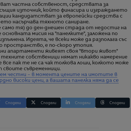
тават частна собственост, средствата за
ъщия източник, който финасира и изграждането
ации кандидатстват за европейски средства с
ето насърчава тяхното саниране.
е само тя) до ден-днешен страда от недостиг на
 основната мисия на "панелките", заложена по
изпълнена. Идеята, че всеки може да разполага със
о пространство, е по-скоро утопия.
лни апартаменти живеят своя "втори живот"
 и техните собственици нямат никакво намерение
е все пак те не са чак толкова лоши, колкото може
от своите съвременници.
дем честни – в момента цените на имотите в
рдно високи цени, а вашата панелка няма да се
Сподели
Сподели
Сподели
Сподели