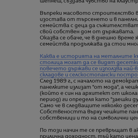
шепнеш, създава чувство на клаус
Въпреки масовото строителство в 
изостава от търсенето и в панелн
семейства с деца да съжителстват
свой собствен дом от държавата.
Оказва се обаче, че в днешно врем
семейства продължава да стои мног
Каква е историята на металните к
столица могат да се видят десетк
повечето държави се използва най-в
складове и селскостопански постро
След 1989 г., с началото на демокра
панелките излизат "от мода", а че
(който е син на архитект от школ
период) ги определя като "заешки д
Само че в следващите няколко десе
Собствеността върху чешките пане
собственици и то на символични цен
По този начин те се превръщат в а
прилична доходност, тъй като цена