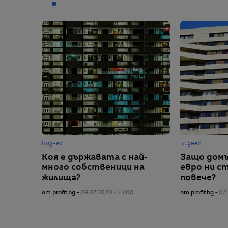
Бизнес
Бизнес
Коя е държавата с най-
Защо домъ
много собственици на
евро ни с
жилища?
повече?
от profit.bg -
09.07.2020 / 14:00
от profit.bg -
02.