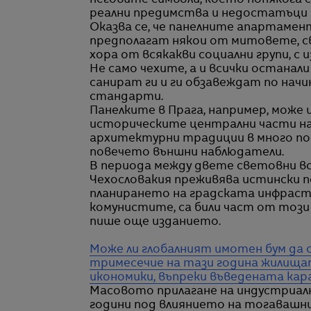
неговите символи, което понякога
реални предимства и недостатъци 
Оказва се, че панелните апартамент
предполагат някои от митовете, св
хора от всякакви социални групи, с 
Не само чехите, а и всички останал
санират ги и ги обзавеждат по нач
стандарти.
Панелките в Прага, например, може
историческите централни части на
архитектурни традиции в много по
повечето външни наблюдатели.
В периода между двете световни 
Чехословакия преживява истински 
планирането на градската инфрастр
комунистите, са били част от тоз
пише още изданието.
Може ли глобалният имотен бум да с
тримесечие на тази година жилищат
икономики, въпреки въведената ка
Масовото прилагане на индустриал
години под влиянието на тогавашн