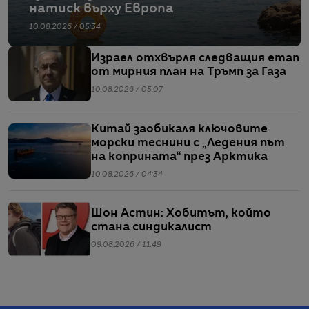
натиск върху Европа
10.08.2026 / 05:34
Израел отхвърля следващия етап
от мирния план на Тръмп за Газа
10.08.2026 / 05:07
Китай заобикаля ключовите
морски теснини с „Ледения път
на коприната“ през Арктика
10.08.2026 / 04:34
Шон Астин: Хобитът, който
стана синдикалист
09.08.2026 / 11:49