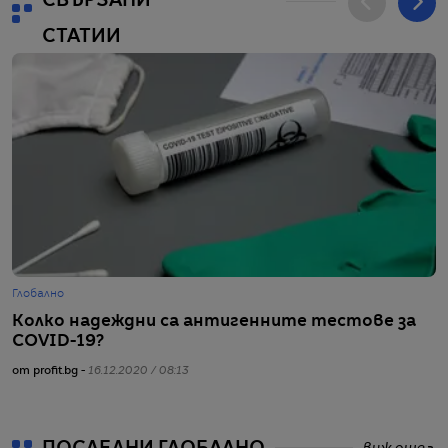
СВЪРЗАНИ
СТАТИИ
Глобално
Г
Колко надеждни са антигенните тестове за
П
COVID-19?
б
от profit.bg -
16.12.2020 / 08:13
от