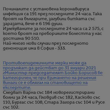
Починалите с установена коронавируса
инфекция са 191 през последните 24 часа. Така
броят на българите, загубили битката със
заразата, вече е 6 196 души.
Излекуваните за последните 24 часа са 2 575, с
което броят на преборилите болестта у нас
достигна 90 510.
Най-много нови случаи през последното
денонощие има в София - 333.
Противоепидемичните мерки може да
продължат да действат до 31 януари 2021
г
Министър-председателят Бойко Борисов бе
категоричен, че при взимането на решения
винаги се е облягал на становището на
експертите.
Следват Варна със 184 новорегистрирани
болни за 24 часа, Пловдив със 182, Хасково със
110, Бургас със 108, Стара Загора със 104 и Русе
със 102.