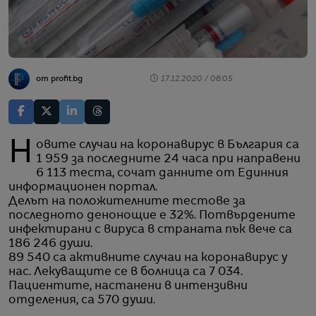
от profit.bg
17.12.2020 / 06:05
Новите случаи на коронавирус в България са
1 959 за последните 24 часа при направени
6 113 теста, сочат данните от Единния
информационен портал.
Делът на положителните тестове за
последното денонощие е 32%. Потвърдените
инфектирани с вируса в страната пък вече са
186 246 души.
89 540 са активните случаи на коронавирус у
нас. Лекуващите се в болница са 7 034.
Пациентите, настанени в интензивни
отделения, са 570 души.