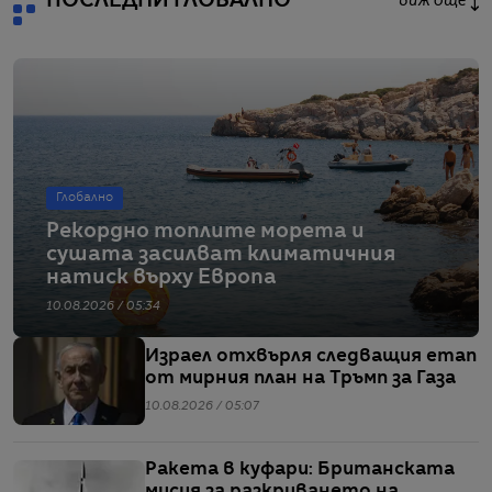
ПОСЛЕДНИ ГЛОБАЛНО
виж още
Глобално
Рекордно топлите морета и
сушата засилват климатичния
натиск върху Европа
10.08.2026 / 05:34
Израел отхвърля следващия етап
от мирния план на Тръмп за Газа
10.08.2026 / 05:07
Ракета в куфари: Британската
мисия за разкриването на