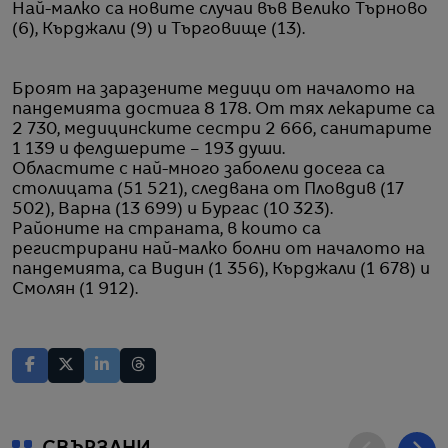
Най-малко са новите случаи във Велико Търново
(6), Кърджали (9) и Търговище (13).
Броят на заразените медици от началото на
пандемията достига 8 178. От тях лекарите са
2 730, медицинските сестри 2 666, санитарите
1 139 и фелдшерите – 193 души.
Областите с най-много заболели досега са
столицата (51 521), следвана от Пловдив (17
502), Варна (13 699) и Бургас (10 323).
Районите на страната, в които са
регистрирани най-малко болни от началото на
пандемията, са Видин (1 356), Кърджали (1 678) и
Смолян (1 912).