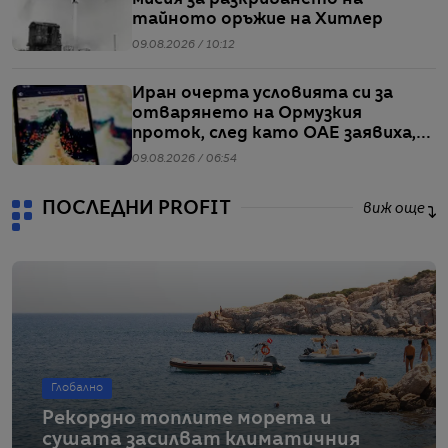
тайното оръжие на Хитлер
09.08.2026 / 10:12
Иран очерта условията си за
отварянето на Ормузкия
проток, след като ОАЕ заявиха,
че един от корабите им е бил
09.08.2026 / 06:54
обект на въздушен удар
ПОСЛЕДНИ PROFIT
виж още
Глобално
Рекордно топлите морета и
сушата засилват климатичния