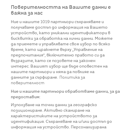
Поверителността на Вашите данни е
важна за нас
Ние и нашите
1019
партньори съхраняваме и
получаваме достъп до информация на Вашето
устройство, като уникални идентификатори в
бисквитки за обработка на лични данни. Можете
да приемете и управлявате своя избор по всяко
време, като щракнете върху „Управление на
предпочитания“, включително правото си да
възразите, като се позовете на законен
интерес. Вашият избор ще бъде оповестен на
нашите партньори и няма да повлияе на
данните за сърфиране.
Политика за
поверителност
Ние и нашите партньори обработваме данни, за да
предоставим:
Използване на точни данни за географско
позициониране. Активно сканиране на
характеристиките на устройството за
идентификация. Съхраняване на и/или достъп до
информация на устройство. Персонализирана