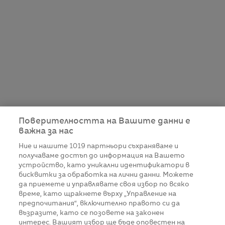
Поверителността на Вашите данни е
важна за нас
Ние и нашите
1019
партньори съхраняваме и
получаваме достъп до информация на Вашето
устройство, като уникални идентификатори в
бисквитки за обработка на лични данни. Можете
да приемете и управлявате своя избор по всяко
време, като щракнете върху „Управление на
предпочитания“, включително правото си да
възразите, като се позовете на законен
интерес. Вашият избор ще бъде оповестен на