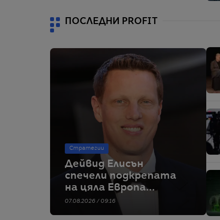
начело на групата
ПОСЛЕДНИ PROFIT
Стратегии
Дейвид Елисън
спечели подкрепата
на цяла Европа
Paramount Skydance
07.08.2026 / 09:16
да погълне WBD