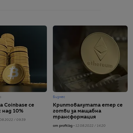
о
Бизнес
а Coinbase се
Криптовалутата етер се
с над 10%
готви за мащабна
трансформация
08.2022 / 09:39
от profit.bg -
12.08.2022 / 14:20