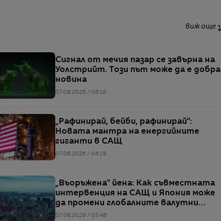
виж още
Сигнал от мечия пазар се завърна на
Уолстрийт. Този път може да е добра
новина
07.08.2026 / 08:18
„Рафинирай, бейби, рафинирай“:
Новата мантра на енергийните
гиганти в САЩ
07.08.2026 / 06:19
„Въоръжена“ йена: Как съвместната
интервенция на САЩ и Япония може
да промени глобалните валутни
пазари
07.08.2026 / 05:46