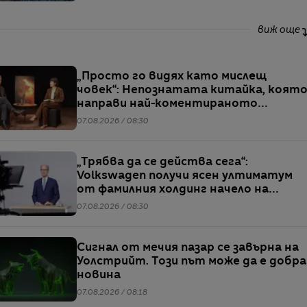
виж още
„Просто го видях като мислещ
човек“: Непознатата китайка, коят
направи най-коментираното
интервю с Кристофър Нолан
07.08.2026 / 08:30
„Трябва да се действа сега“:
Volkswagen получи ясен ултиматум
от фамилния холдинг начело на
групата
07.08.2026 / 08:30
Сигнал от мечия пазар се завърна на
Уолстрийт. Този път може да е добра
новина
07.08.2026 / 08:18