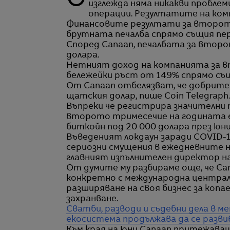
Основният китайски производител на хардуер за копаене на криптовалута Canaan
изглежда няма никакви проблем
операции. Резултатите на ком
Финансовите резултати за второто
брутната печалба спрямо същия пери
Според Canaan, печалбата за второ
долара.
Нетният доход на компанията за в
бележейки ръст от 149% спрямо същ
От Canaan отбелязват, че добрите 
щатския долар, пише Coin Telegraph.
Въпреки че регистрира значителни п
второто тримесечие на годината е
биткойн под 20 000 долара през юни
Въведеният локдаун заради COVID-1
сериозни смущения в ежедневните н
главният изпълнителен директор н
От думите му разбираме още, че Ca
конкретно с международна централ
разширяване на своя бизнес за копа
захранване.
Сватби, разводи и съдебни дела в м
екосистема продължава да се разв