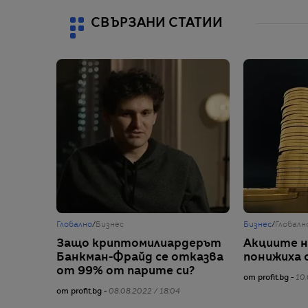
СВЪРЗАНИ СТАТИИ
Глобално
/
Бизнес
Бизнес
/
Глобалн
Защо криптомилиардерът
Акциите н
Банкман-Фрайд се отказва
понижиха 
от 99% от парите си?
от profit.bg -
10.
от profit.bg -
08.08.2022 / 18:04