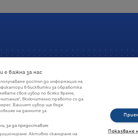
е важна за нас
 получаваме достъп до информация на
фикатори в бисквитки за обработка
Връзки
лявате своя избор по всяко време,
читания“, включително правото си да
вот
Контакти
терес. Вашият избор ще бъде
Реклама
овлияе на данните за
За нас
Прие
Политика за п
Управление на 
, за да предоставим:
Показване 
озициониране. Активно сканиране на