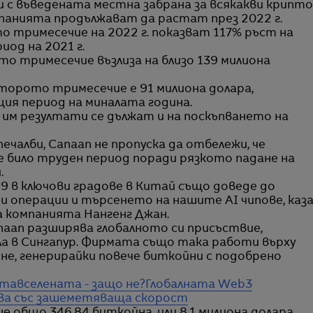
и с въведената местна забрана за всякакви крипт
панията продължават да растат през 2022 г.
 тримесечие на 2022 г. показват 117% ръст на
од на 2021 г.
то тримесечие възлиза на близо 139 милиона
торото тримесечие е 91 милиона долара,
ия период на миналата година.
им резултати се дължат и на поскъпването на
ечалби, Canaan не пропуска да отбележи, че
 било труден период поради рязкото падане на
.
9 в ключови градове в Китай също доведе до
и операции и търсенето на нашите AI чипове, каз
а компанията Нангенг Джан.
naan разширява глобалното си присъствие,
а в Сингапур. Фирмата също така работи върху
ене, генерирайки повече биткойни с подобрено
етавселената - защо не?
Глобалната Web3
ива със зашеметяваща скорост