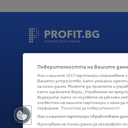
Поверителността на Вашите данни 
Ние и нашите
1017
партньори съхраняваме и
Вашето устройство, като уникални иденти
Категории
на лични данни. Можете да приемете и управ
като щракнете върху „Управление на предпо
Глобално
Бизнес
Технологии
Стратегии
Жи
възразите, като се позовете на законен ин
оповестен на нашите партньори и няма да п
сърфиране.
Политика за поверителност
Ние и нашите партньори обработваме данни
Използване на точни данни за географско п