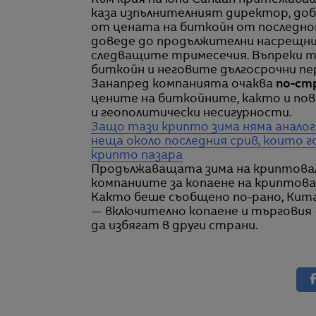
Към края на юни Canaan притежаваше
каза изпълнителният директор, доба
от цената на биткойн от последно
доведе до продължителни насрещни
следващите тримесечия. Въпреки то
биткойн и неговите дългосрочни пе
Занапред компанията очаква
по-стр
цените на биткойните, както и пов
и геополитически несигурности.
Защо тази крипто зима няма аналог
неща около последния срив, които 
крипто пазара
Продължаващата зима на криптовал
компаниите за копаене на криптова
Както беше съобщено по-рано, Кита
— включително копаене и търговия 
да избягат в други страни.