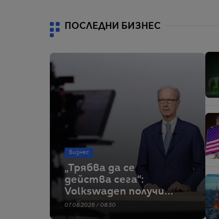
ПОСЛЕДНИ БИЗНЕС
Бизнес
„Трябва да се
действа сега“:
Volkswagen получи
ясен ултиматум от
07.08.2026 / 08:30
фамилния холдинг