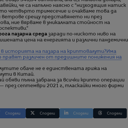
 общо 346,84 биткойна, или 8,1 милиона долара,
вяйки, че са напълно наясно с “низходящия натиск
то четвърто тримесечие и очакваме това да
 ветрове срещу представянето ни през
ва, ние вярваме в уникалната стойност на
рспективи.“
ога пазарна среда
заради по-ниското ниво на
ишената цена на енергията и различни пандемични
 в историята на пазара на криптовалути?
Има
го правят различен от предишните понижения на
утите обаче не е единствената грижа на
лути в Китай.
й обяви пълна забрана за всички крипто операции
— през септември 2021 г., тласкайки много фирми
Сподели
Сподели
Сподели
Сподели