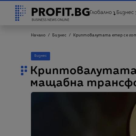
Глобално
Бизнес
Начало
Бизнес
Криптовалутата етер се го
Бизнес
Криптовалутата 
мащабна трансф