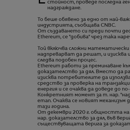
Етерът, който е втората най-популярна криптовалута в света по пазарна
стойност, проведе последна ге
надграждане.
То беше обявено за едно от най-в
индустрията, съобщава CNBC.
От създаването си преди почти де
Ethereum, се "добива" чрез така на
Той включва сложни математически 
надпреварват да решат, и изисква 
следва подобен процес.
Ethereum работи за преминаване къ
доказателство за дял. Вместо да р
изисква потребителите да използ
средство за проверка на транзакции
енергия и се очаква да доведе до по
Конкретният момент за т. нар. "на
етап. Очаква се новият механизъм д
тази година.
От декември 2020 г. общността на 
нар. доказателство за дял, във вер
съществуващата верига за доказат