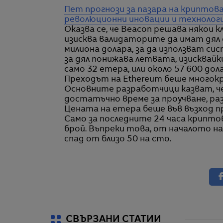
Пет прогнози за пазара на криптова
революционни иновации и технологич
Оказва се, че Beacon решава някои
изисква валидаторите да имат дял о
милиона долара, за да използват с
за дял понижава летвата, изисква
само 32 етера, или около 57 600 дол
Преходът на Ethereum беше многокр
Основните разработчици казват, че 
достатъчно време за проучване, ра
Цената на етера беше във възход пр
Само за последните 24 часа крипто
брой. Въпреки това, от началото н
спад от близо 50 на сто.
СВЪРЗАНИ СТАТИИ