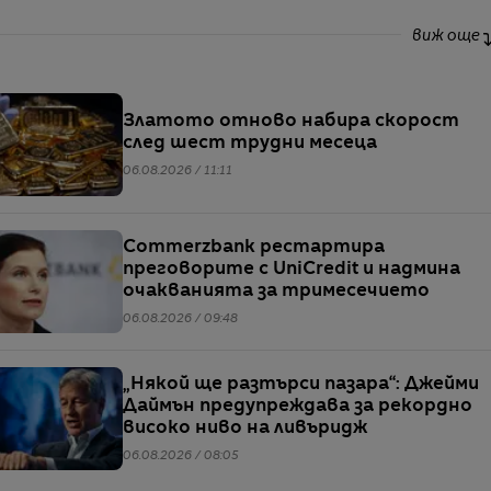
виж още
Златото отново набира скорост
след шест трудни месеца
06.08.2026 / 11:11
Commerzbank рестартира
преговорите с UniCredit и надмина
очакванията за тримесечието
06.08.2026 / 09:48
„Някой ще разтърси пазара“: Джейми
Даймън предупреждава за рекордно
високо ниво на ливъридж
06.08.2026 / 08:05