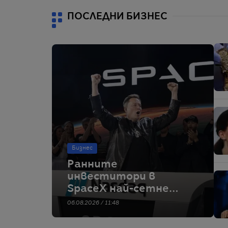
ПОСЛЕДНИ БИЗНЕС
Бизнес
Ранните
инвеститори в
SpaceX най-сетне
могат да продават
06.08.2026 / 11:48
дяловете си.
Таймингът не е