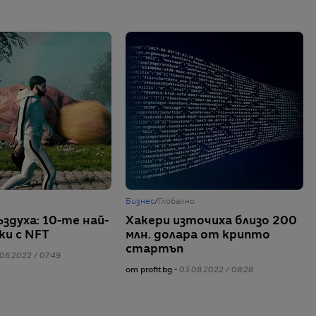
Бизнес
/
Глобално
здуха: 10-те най-
Хакери източиха близо 200
ки с NFT
млн. долара от крипто
стартъп
06.2022 / 07:49
от profit.bg -
03.08.2022 / 08:28