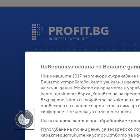
Поверителността на Вашите данни 
Ние и нашите
1017
партньори съхраняваме и
Вашето устройство, като уникални иденти
Категории
на лични данни. Можете да приемете и управ
като щракнете върху „Управление на предпо
Глобално
Бизнес
Технологии
Стратегии
Жи
възразите, като се позовете на законен ин
оповестен на нашите партньори и няма да п
сърфиране.
Политика за поверителност
Ние и нашите партньори обработваме данни
Използване на точни данни за географско п
характеристиките на устройството за иде