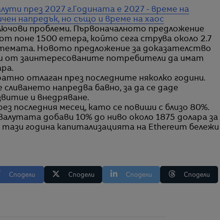
лути през 2027 г.
Годината е 2027 - време на
ен напредък, но също и време на хаос
 ключови проблеми. Първоначалното предложение
т поне 1500 етера, който сега струва около 2.7
истемата. Новото предложение за доказателство
йки от заинтересованите потребители да имат
ара.
атно отлаган през последните няколко години.
сливането напредва бавно, за да се даде
звитие и внедряване.
ез последния месец, като се повиши с близо 80%.
валутата добави 10% до ниво около 1875 долара за
а тази година капитализацията на Ethereum бележи
Сподели
Сподели
Сподели
Сподели