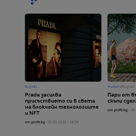
Бизнес
Живот
/
Бизнес
Prada засилва
Пари от въ
присъствието си в света
скъпи сдел
на блокчейн технологиите
от profit.bg -
20.
и NFT
от profit.bg -
31.05.2022 / 16:29