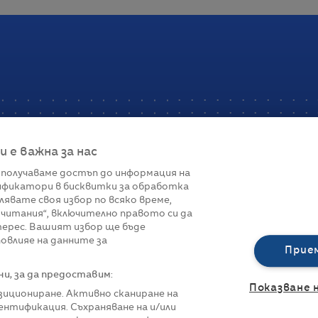
е важна за нас
 получаваме достъп до информация на
фикатори в бисквитки за обработка
Връзки
лявате своя избор по всяко време,
читания“, включително правото си да
вот
Контакти
терес. Вашият избор ще бъде
Реклама
овлияе на данните за
За нас
Прие
Политика за п
Управление на 
, за да предоставим:
Показване 
озициониране. Активно сканиране на
нтификация. Съхраняване на и/или