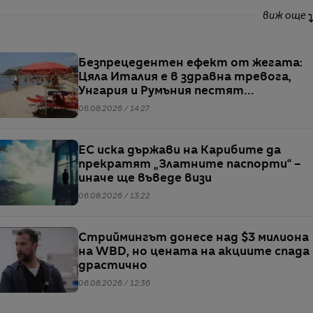
виж още
Безпрецедентен ефект от жегата:
Цяла Италия е в здравна тревога,
Унгария и Румъния пестят
електричество
06.08.2026 / 14:27
ЕС иска държави на Карибите да
прекратят „Златните паспорти“ –
иначе ще въведе визи
06.08.2026 / 13:22
Стриймингът донесе над $3 милиона
на WBD, но цената на акциите спада
драстично
06.08.2026 / 12:36