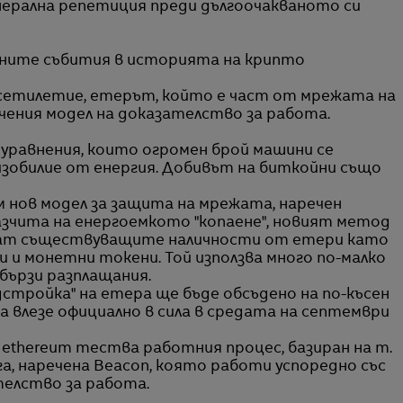
нерална репетиция преди дългоочакваното си
ажните събития в историята на крипто
сетилетие, етерът, който е част от мрежата на
речения модел на доказателство за работа.
уравнения, които огромен брой машини се
изобилие от енергия. Добивът на биткойни също
м нов модел за защита на мрежата, наречен
азчита на енергоемкото "копаене", новият метод
ват съществуващите наличности от етери като
 и монетни токени. Той използва много по-малко
-бързи разплащания.
дстройка" на етера ще бъде обсъдено на по-късен
а влезе официално в сила в средата на септември
ethereum тества работния процес, базиран на т.
ига, наречена Beacon, която работи успоредно със
елство за работа.