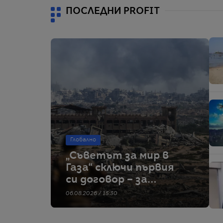
идеален
ПОСЛЕДНИ PROFIT
Глобално
„Съветът за мир в
Газа“ сключи първия
си договор – за
строителство на
06.08.2026 / 15:30
военна база