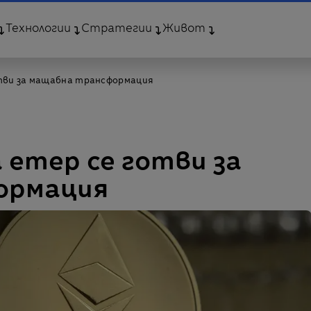
Технологии
Стратегии
Живот
тви за мащабна трансформация
етер се готви за
ормация