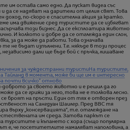
те им остава само едно. Да пускат видеа със
и да се надяват на дарители от целия свят. Това
н доход, по-скоро е спасителна акция за кратко.
реме има движение сред туристите да се избягват
е насърчава този бизнес. Да се експлоатира животно
ично. И колкото и добре да се отглежда един слон,
вка, за да може да работи. Това означава
о те не бъдат изпълнени. Т.е. някъде в този процес
независимо дали ще бъде бой с пръчка, лишаване
аничения за чуждестранни туристи
На туристите,
на Тайланд в момента, може би ще им е интересно
ва почти всичко” отново
й-доброто за своето животно и е решил да го
оже да се грижи за него, това не е толкова лесно.
 се броят на пръсти. Един от тях е отворен през
обственост на Сангдуан Шаилер. Пред BBС тя
рира върху „консервацията“, т.е. отглеждане на
естествената им среда. Затова паркът се
а турситите и къпането с хора (също популярна
ът е, че посетитетлите намаляват наполовина, а