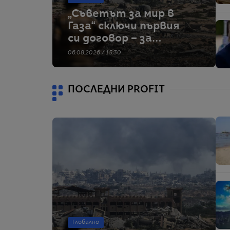
„Съветът за мир в
Газа“ сключи първия
си договор – за
строителство на
06.08.2026 / 15:30
военна база
ПОСЛЕДНИ PROFIT
Глобално