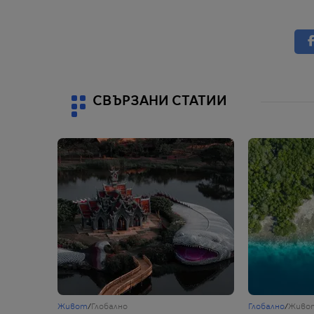
СВЪРЗАНИ СТАТИИ
Живот
/
Глобално
Глобално
/
Живо