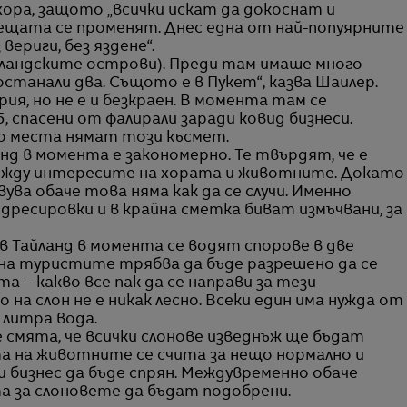
ора, защото „всички искат да докоснат и
нещата се променят. Днес една от най-попуярните
 вериги, без яздене“.
йландските острови). Преди там имаше много
 останали два. Същото е в Пукет“, казва Шаилер.
ия, но не е и безкраен. В момента там се
, спасени от фалирали заради ковид бизнеси.
го места нямат този късмет.
нд в момента е закономерно. Те твърдят, че е
 между интересите на хората и животните. Докато
ва обаче това няма как да се случи. Именно
дресировки и в крайна сметка биват измъчвани, за
в Тайланд в момента се водят спорове в две
о на туристите трябва да бъде разрешено да се
а – какво все пак да се направи за тези
а слон не е никак лесно. Всеки един има нужда от
0 литра вода.
 смята, че всички слонове изведнъж ще бъдат
а на животните се счита за нещо нормално и
 бизнес да бъде спрян. Междувременно обаче
та за слоновете да бъдат подобрени.