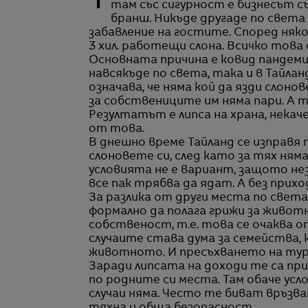
Тайланд е неповторима страна в много отношения. Една от уникалните пратктики
там със сигурност е бизнесът с
бранш. Никъде другаде по света
забавление на гостите. Според няко
3 хил. работещи слона. Всичко това 
Основната причина е ковид пандеми
навсякъде по света, така и в Тайла
означава, че няма кой да язди слоно
за собствениците им няма пари. А то
Резултатът е липса на храна, некач
от това.
В днешно време Тайланд се изправя 
слоновете си, след като за тях ням
условията не е вариант, защото не
все пак трябва да ядат. А без прихо
За разлика от други места по света
формално да полага грижи за живо
собственост, т.е. това се очаква о
случаите става дума за семейства, 
животното. И пресъхването на тур
Заради липсата на доходи те са пр
по родните си места. Там обаче ус
случаи няма. Често те биват връзван