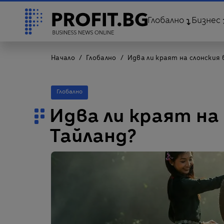
Глобално
Бизнес
Начало
Глобално
Идва ли краят на слонския 
Глобално
Идва ли краят на 
Тайланд?