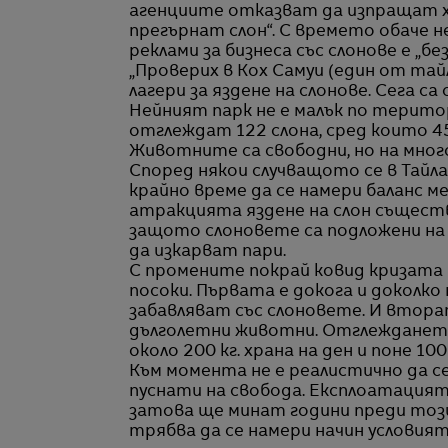
агенциите отказват да изпращат х
прегърнат слон“. С времето обаче 
реклами за бизнеса със слонове е „без
„Проверих в Кох Самуи (един от та
лагери за яздене на слонове. Сега са
Нейният парк не е малък по територ
отглеждат 122 слона, сред които 45
Животните са свободни, но на мно
Според някои случващото се в Тайла
крайно време да се намери баланс
атракцията яздене на слон съществу
защото слоновете са подложени на 
да изкарват пари.
С промените покрай ковид кризата 
посоки. Първата е докога и доколк
забавляват със слоновете. И вторат
дълголетни животни. Отглеждането н
около 200 кг. храна на ден и поне 10
Към момента не е реалистично да се
пуснати на свобода. Експлоатацият
затова ще минат години преди този
трябва да се намери начин условия