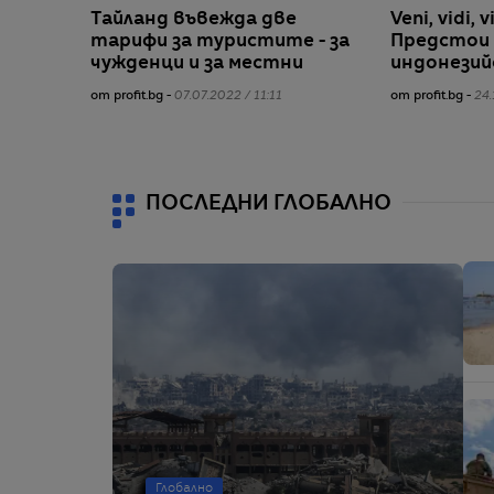
Тайланд въвежда две
Veni, vidi, v
тарифи за туристите - за
Предстои 
чужденци и за местни
индонезий
от profit.bg -
07.07.2022 / 11:11
от profit.bg -
24.
ПОСЛЕДНИ ГЛОБАЛНО
Глобално