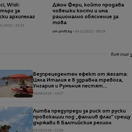
ici, Widi:
Джон Фери, който продава
търг за
човешки кости и има
ски архипелаг
рационално обяснение за
това
11.2022 / 22:33
от profit.bg -
04.12.2022 / 08:29
виж още
Безпрецедентен ефект от жегата:
Цяла Италия е в здравна тревога,
Унгария и Румъния пестят
електричество
06.08.2026 / 14:27
Литва предупреди за риск от руски
провокации под „фалшив флаг“ срещу
държави в Балтийския регион
06.08.2026 / 11:39