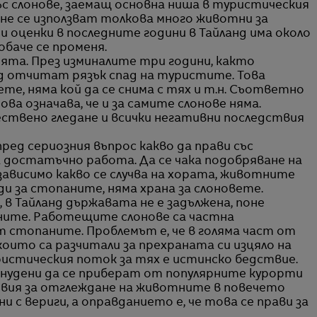
ъс слонове, заемащ основна ниша в туристическия
 не се използват толкова много животни за
и оценки в последните години в Тайланд има около
обаче се променя.
ята. През изминалите три години, както
нд отчитат рязък спад на туристите. Това
вете, няма кой да се снима с тях и т.н. Съответно
ва означава, че и за самите слонове няма.
ествено гледане и всички негативни последствия
пред сериозния въпрос какво да прави със
а достатъчно работа. Да се чака подобряване на
зависимо какво се случва на хората, животните
ди за стопаните, няма храна за слоновете.
, в Тайланд държавата не е задължена, поне
тните. Работещите слонове са частна
т стопаните. Проблемът е, че в голяма част от
които са разчитали за прехраната си изцяло на
истическия поток за тях е истинско бедствие.
инудени да се приберат от популярните курорти
ловия за отглеждане на животните в повечето
и с вериги, а оправданието е, че това се прави за