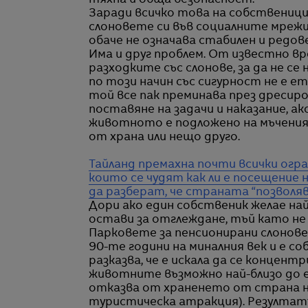
тяхна и обща безопасност.
Заради всичко това на собственици
слоновете си във социалните мрежи 
обаче не означава стабилен и редове
Има и друг проблем. От известно в
разходките със слонове, за да не с
по този начин със сигурност не е ет
той все пак преминава през дресиро
поставяне на задачи и наказание, ак
животното е подложено на мъчения, 
от храна или нещо друго.
Тайланд премахна почти всички огр
които се чудят как ли е посещение 
да разберат, че страната “позволя
Дори ако един собственик желае на
остави за отглеждане, тъй като не м
Парковете за пенсионирани слонове
90-те години на миналния век и е с
разказва, че е искала да се концент
животните възможно най-близо до 
отказва от храненето от страна н
туристическа атракция). Резултат