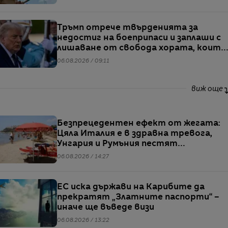
Тръмп отрече твърденията за
недостиг на боеприпаси и заплаши с
лишаване от свобода хората, които
разпространяват подобна
06.08.2026 / 09:11
информация
виж още
Безпрецедентен ефект от жегата:
Цяла Италия е в здравна тревога,
Унгария и Румъния пестят
електричество
06.08.2026 / 14:27
ЕС иска държави на Карибите да
прекратят „Златните паспорти“ –
иначе ще въведе визи
06.08.2026 / 13:22