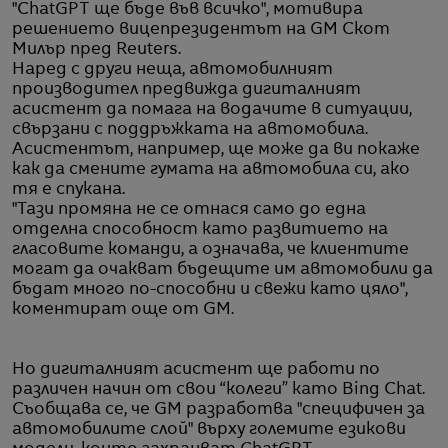
"ChatGPT ще бъде във всичко", мотивира
решението вицепрезидентът на GM Скот
Милър пред Reuters.
Наред с други неща, автомобилният
производител предвижда дигиталният
асистент да помага на водачите в ситуации,
свързани с поддръжката на автомобила.
Асистентът, например, ще може да ви покаже
как да смените гумата на автомобила си, ако
тя е спукана.
"Тази промяна не се отнася само до една
отделна способност като развитието на
гласовите команди, а означава, че клиентите
могат да очакват бъдещите им автомобили да
бъдат много по-способни и свежи като цяло",
коментират още от GM.
Но дигиталният асистент ще работи по
различен начин от свои “колеги” като Bing Chat.
Съобщава се, че GM разработва "специфичен за
автомобилите слой" върху големите езикови