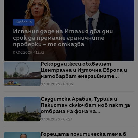
Глобално
Испания даде на Италия два дни
срок да премахне граничните
проверки – тя отказва
07.08.2026 / 12:52
Рекордни жеги обхващат
Централна и Източна Европа и
натоварват енергийните
системи
07.08.2026 / 08:05
Саудитска Арабия, Турция и
Пакистан сключват нов пакт за
отбрана на фона на
напрежението между САЩ и Иран
07.08.2026 / 07:27
Горещата политическа тема в