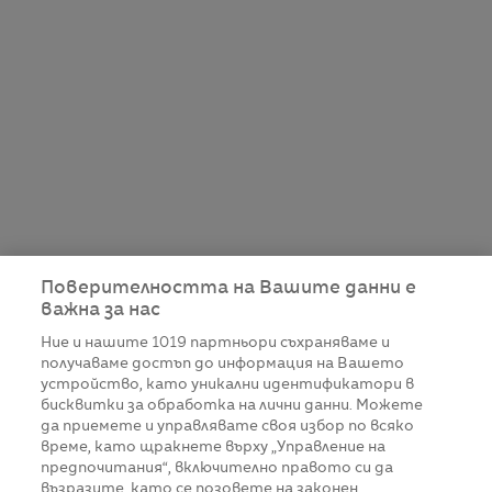
Поверителността на Вашите данни е
важна за нас
Ние и нашите
1019
партньори съхраняваме и
получаваме достъп до информация на Вашето
устройство, като уникални идентификатори в
бисквитки за обработка на лични данни. Можете
да приемете и управлявате своя избор по всяко
време, като щракнете върху „Управление на
предпочитания“, включително правото си да
възразите, като се позовете на законен