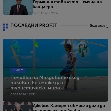
Германия това лято – смяна на
канцлера
07.08.2026 / 06:37
ПОСЛЕДНИ PROFIT
виж още
Живот
Почивка на Малдивите след
половин век може да е
туристически мираж
07.08.2026 / 15:32
Джеймс Камерън обмисля дали да