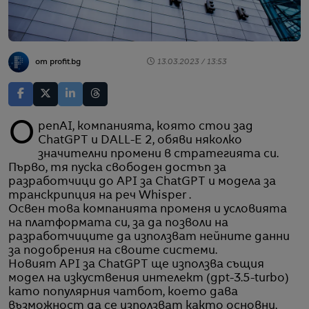
от profit.bg
13.03.2023 / 13:53
OpenAI, компанията, която стои зад
ChatGPT и DALL-E 2, обяви няколко
значителни промени в стратегията си.
Първо, тя пуска свободен достъп за
разработчици до API за ChatGPT и модела за
транскрипция на реч Whisper .
Освен това компанията променя и условията
на платформата си, за да позволи на
разработчиците да използват нейните данни
за подобрения на своите системи.
Новият API за ChatGPT ще използва същия
модел на изкуствения интелект (gpt-3.5-turbo)
като популярния чатбот, което дава
възможност да се използват както основни,