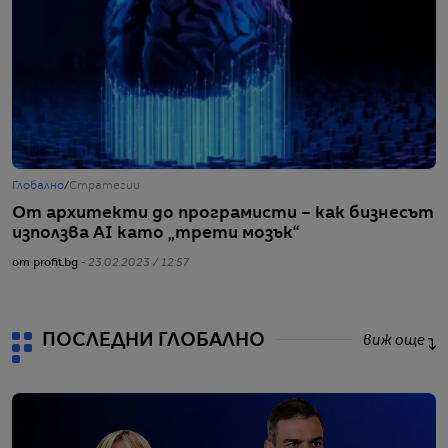
Глобално
/
Стратегии
Г
От архитекти до програмисти – как бизнесът
С
използва AI като „трети мозък“
з
от profit.bg -
23.02.2023 / 12:57
от
ПОСЛЕДНИ ГЛОБАЛНО
виж още