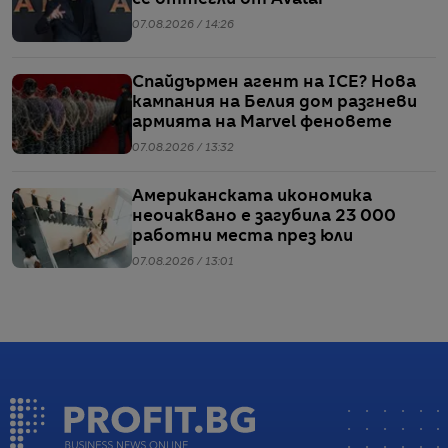
се оттегли от Avatar
07.08.2026 / 14:26
Спайдърмен агент на ICE? Нова
кампания на Белия дом разгневи
армията на Marvel феновете
07.08.2026 / 13:32
Американската икономика
неочаквано е загубила 23 000
работни места през юли
07.08.2026 / 13:01