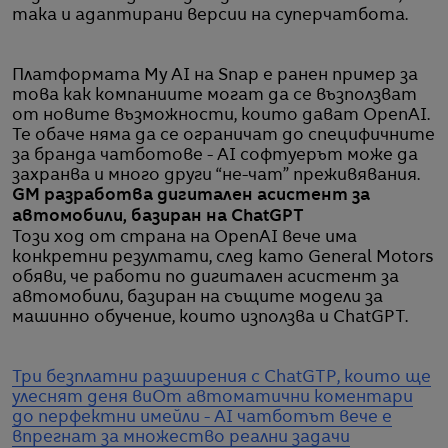
така и адаптирани версии на суперчатбота.
Платформата My AI на Snap е ранен пример за
това как компаниите могат да се възползват
от новите възможности, които дават OpenAI.
Те обаче няма да се ограничат до специфичните
за бранда чатботове - AI софтуерът може да
захранва и много други “не-чат” преживявания.
GM разработва дигитален асистент за
автомобили, базиран на ChatGPT
Този ход от страна на OpenAI вече има
конкретни резултати, след като General Motors
обяви, че работи по дигитален асистент за
автомобили, базиран на същите модели за
машинно обучение, които използва и ChatGPT.
Три безплатни разширения с ChatGTP, които ще
улеснят деня ви
От автоматични коментари
до перфектни имейли - AI чатботът вече е
впрегнат за множество реални задачи