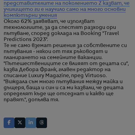
представителите на поколението Z казват, че
училището ги е научило само на много основни
компютърни умения
Около 62% заявяват, че използват
технологиите, за да спестят разходи ори
пътуване, според доклада на Booking "Travel
Predictions 2023".
Те не само вземат решения за собствените си
пътувания - някои от тях ръководят и
планирането на семейните ваканции.
"Пътешествениците се влияят от децата си",
казва Дебора Франк, главен редактор на
списание Luxury Magazine, пред Virtuoso.
"Виждала съм много пътувания между майка и
дъщеря, баща и син и са ми казвали, че децата
определят къде ще отседнат и какво ще
правят.", допълва тя.