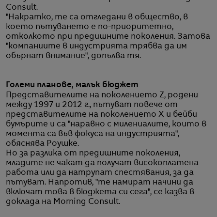
Consult.
"Накратко, те са отгледани в общество, в
което пътуването е по-приоритетно,
отколкото при предишните поколения. Затова
"компаниите в индустрията трябва да им
обърнат внимание", допълва тя.
Големи планове, малък бюджет
Представителите на поколението Z, родени
между 1997 и 2012 г., пътуват повече от
представителите на поколението X и бейби
бумърите и са "наравно с милениалите, които в
момента са във фокуса на индустрията",
обяснява Роушке.
Но за разлика от предишните поколения,
младите не чакат да получат високоплатена
работа или да натрупат спестявания, за да
пътуват. Напротив, "те намират начини да
включат това в бюджета си сега", се казва в
доклада на Morning Consult.