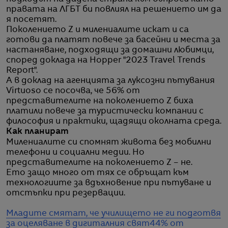
правата на ЛГБТ би повлиял на решението им да
я посетят.
Поколението Z и милениалите искат и са
готови да платят повече за басейни и места за
настаняване, подходящи за домашни любимци,
според доклада на Hopper "2023 Travel Trends
Report".
А в доклад на агенцията за луксозни пътувания
Virtuoso се посочва, че 56% от
представителите на поколението Z биха
платили повече за туристически компании с
философия и практики, щадящи околната среда.
Как планират
Милениалите си спомнят живота без мобилни
телефони и социални медии. Но
представителите на поколението Z – не.
Ето защо много от тях се обръщат към
технологиите за вдъхновение при пътуване и
отстъпки при резервации.
Младите смятат, че училището не ги подготвя
за оцеляване в дигиталния свят
44% от