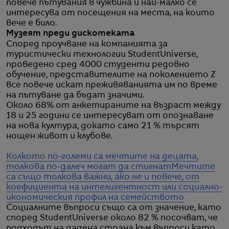
повече пътувания в чужбина и най-малко се
интересува от посещения на места, на които
вече е било.
Музеят преди дискотеката
Според проучване на компанията за
туристически технологии StudentUniverse,
проведено сред 4000 студенти редовно
обучение, представителите на поколението Z
все повече искат преживяванията им по време
на пътуване да бъдат значими.
Около 68% от анкетираните на възраст между
18 и 25 години се интересуват от опознаване
на нова култура, докато само 21 % търсят
нощен живот и клубове.
Колкото по-големи са мечтите на децата,
толкова по-далеч могат да стигнат
Мечтите
са също толкова важни, ако не и повече, от
коефициента на интелигентност или социално-
икономическия профил на семейството
Социалните въпроси също са от значение, като
според StudentUniverse около 82 % посочват, че
подходът на дадена страна към въпроси като