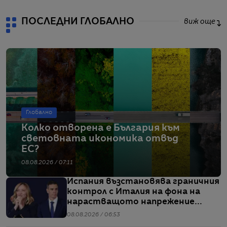
ПОСЛЕДНИ ГЛОБАЛНО
виж още
Глобално
Колко отворена е България към
световната икономика отвъд
ЕС?
08.08.2026 / 07:11
Испания възстановява граничния
контрол с Италия на фона на
нарастващото напрежение
заради мигрантите
08.08.2026 / 06:53