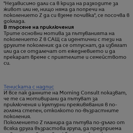
"Независимо дали са в криза на разходите за
живот или не, нищо няма да попречи на
поколението Z да си вземе почивка", се посочва в
доклада.
В търсене на приключения
Трите основни мотива за пътуванията на
поколението Z в САЩ са идентични с тези на
другите поколения: да се отпуснат, да избягат
или да се отдалечат от ежедневието и да
прекарат време с приятелите и семейството
си.
Тениската с надпис
И все пак данните на Morning Consult показват,
че те са мотивирани да пътуват за
приключения и културни преживявания в по-
голяма степен, отколкото по-възрастните
поколения.
Поколението Z планира да пътува по-дълго от
всяка друга възрастова група, да предприема