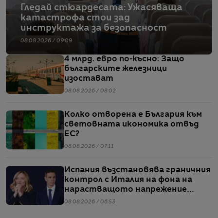
Гледай стюардесата: Ужасяваща
катастрофа стои зад
инструктажа за безопасност
08.08.2026 / 09:09
4 млрд. евро по-късно: Защо
българските железници
изостават
08.08.2026 / 08:02
Колко отворена е България към
световната икономика отвъд
ЕС?
08.08.2026 / 07:11
Испания възстановява граничния
контрол с Италия на фона на
нарастващото напрежение
заради мигрантите
08.08.2026 / 06:53