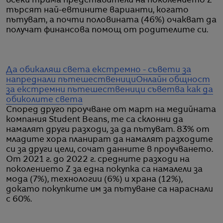
всеки трима представители на поколението Z
търсят най-евтините варианти, когато
пътуват, а почти половината (46%) очакват да
получат финансова помощ от родителите си.
Да обикаляш света екстремно - съвети за
напреднали пътешественици
Онлайн общност
за екстремни пътешественици съветва как да
обиколите света
Според друго проучване от март на медийната
компания Student Beans, те са склонни да
намалят други разходи, за да пътуват. 83% от
младите хора планират да намалят разходите
си за други цели, сочат данните в проучването.
От 2021 г. до 2022 г. средните разходи на
поколението Z за една покупка са намалели за
мода (7%), технологии (6%) и храна (12%),
докато покупките им за пътуване са нараснали
с 60%.