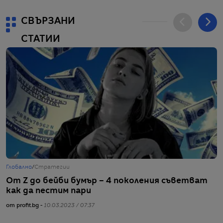
СВЪРЗАНИ
СТАТИИ
Глобално
/
Стратегии
Г
От Z до бейби бумър – 4 поколения съветват
Т
как да пестим пари
п
от profit.bg -
10.03.2023 / 07:37
от