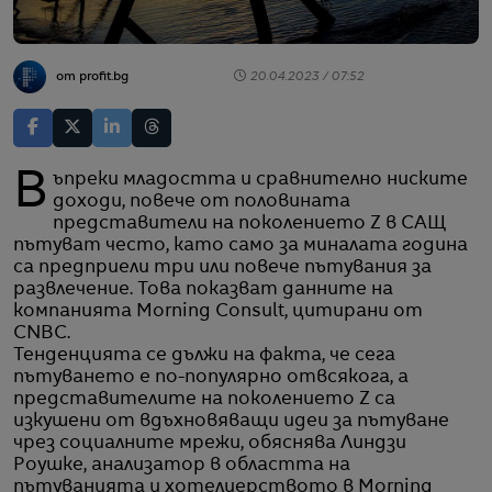
от profit.bg
20.04.2023 / 07:52
Въпреки младостта и сравнително ниските
доходи, повече от половината
представители на поколението Z в САЩ
пътуват често, като само за миналата година
са предприели три или повече пътувания за
развлечение. Това показват данните на
компанията Morning Consult, цитирани от
CNBC.
Тенденцията се дължи на факта, че сега
пътуването е по-популярно отвсякога, а
представителите на поколението Z са
изкушени от вдъхновяващи идеи за пътуване
чрез социалните мрежи, обяснява Линдзи
Роушке, анализатор в областта на
пътуванията и хотелиерството в Morning