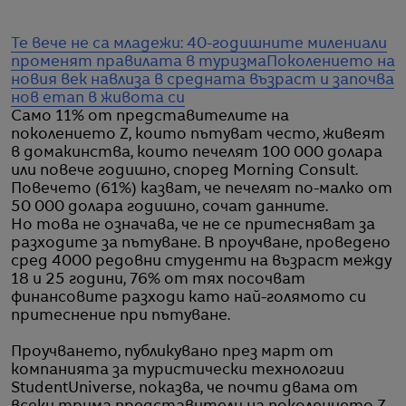
Те вече не са младежи: 40-годишните милениали
променят правилата в туризма
Поколението на
новия век навлиза в средната възраст и започва
нов етап в живота си
Само 11% от представителите на
поколението Z, които пътуват често, живеят
в домакинства, които печелят 100 000 долара
или повече годишно, според Morning Consult.
Повечето (61%) казват, че печелят по-малко от
50 000 долара годишно, сочат данните.
Но това не означава, че не се притесняват за
разходите за пътуване. В проучване, проведено
сред 4000 редовни студенти на възраст между
18 и 25 години, 76% от тях посочват
финансовите разходи като най-голямото си
притеснение при пътуване.
Проучването, публикувано през март от
компанията за туристически технологии
StudentUniverse, показва, че почти двама от