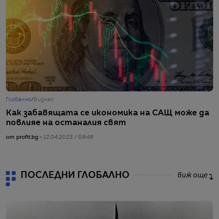
Глобално
/
Бизнес
Г
Как забавящата се икономика на САЩ може да
И
повлияе на останалия свят
к
от profit.bg -
12.04.2023 / 09:46
от
ПОСЛЕДНИ ГЛОБАЛНО
виж още