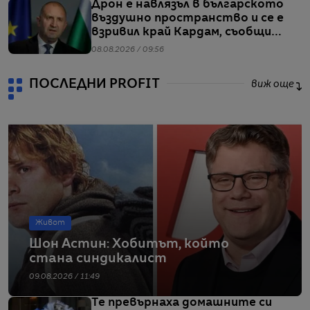
Дрон е навлязъл в българското
въздушно пространство и се е
взривил край Кардам, съобщи
Радев
08.08.2026 / 09:56
ПОСЛЕДНИ PROFIT
виж още
Живот
Шон Астин: Хобитът, който
стана синдикалист
09.08.2026 / 11:49
Те превърнаха домашните си