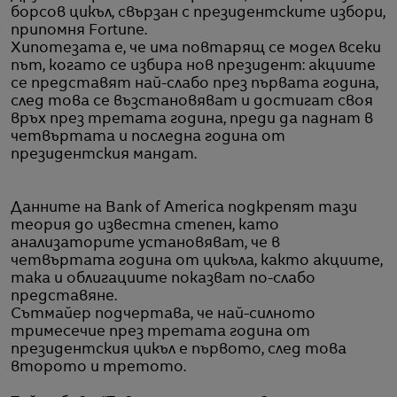
борсов цикъл, свързан с президентските избори,
припомня Fortune.
Хипотезата е, че има повтарящ се модел всеки
път, когато се избира нов президент: акциите
се представят най-слабо през първата година,
след това се възстановяват и достигат своя
връх през третата година, преди да паднат в
четвъртата и последна година от
президентския мандат.
Данните на Bank of America подкрепят тази
теория до известна степен, като
анализаторите установяват, че в
четвъртата година от цикъла, както акциите,
така и облигациите показват по-слабо
представяне.
Сътмайер подчертава, че най-силното
тримесечие през третата година от
президентския цикъл е първото, след това
второто и третото.