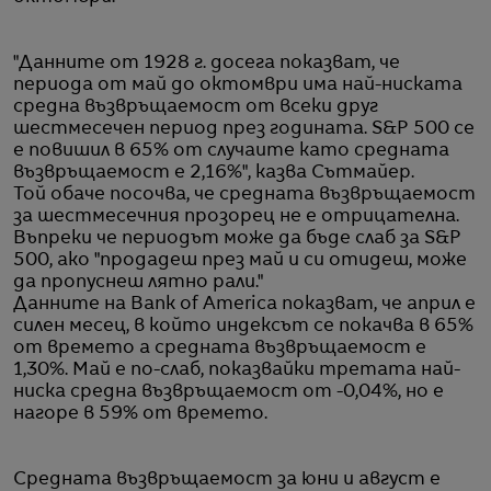
"Данните от 1928 г. досега показват, че
периода от май до октомври има най-ниската
средна възвръщаемост от всеки друг
шестмесечен период през годината. S&P 500 се
е повишил в 65% от случаите като средната
възвръщаемост е 2,16%", казва Сътмайер.
Той обаче посочва, че средната възвръщаемост
за шестмесечния прозорец не е отрицателна.
Въпреки че периодът може да бъде слаб за S&P
500, ако "продадеш през май и си отидеш, може
да пропуснеш лятно рали."
Данните на Bank of America показват, че април е
силен месец, в който индексът се покачва в 65%
от времето а средната възвръщаемост е
1,30%. Май е по-слаб, показвайки третата най-
ниска средна възвръщаемост от -0,04%, но е
нагоре в 59% от времето.
Средната възвръщаемост за юни и август е