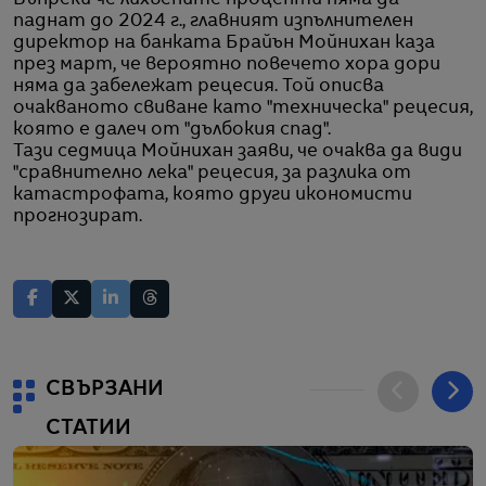
паднат до 2024 г., главният изпълнителен
директор на банката Брайън Мойнихан каза
през март, че вероятно повечето хора дори
няма да забележат рецесия. Той описва
очакваното свиване като "техническа" рецесия,
която е далеч от "дълбокия спад".
Тази седмица Мойнихан заяви, че очаква да види
"сравнително лека" рецесия, за разлика от
катастрофата, която други икономисти
прогнозират.
СВЪРЗАНИ
СТАТИИ