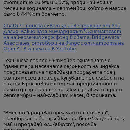
съответно 0,69% и 0,67%, преди най-лошия
месец на годината – септември, който е нагоре
само в 44% от времето.
ChatGPT поиска съвет за инвестиране от Рей
Далио. Какво каза милиардерът?
Основателят
на най-големия хедж фонд в света, Bridgewater
Associates, отговори на въпрос от чатбота на
OpenAI в канала си в YouTube
Тези числа според Сътмайер означават че
"данните за месечната сезонност на индекса
предполагат, че трябва да продадете през
силния месец април, да купувате при слабост на
пазара в рисковия месец май преди лятното
рали и да продадете през юли до август преди
септември – най-слабият месец в годината.
"Вместо "продавай през май и си отивай",
поговорката би трябвало да бъде "купувай през
май и продавай юли/август", посочва