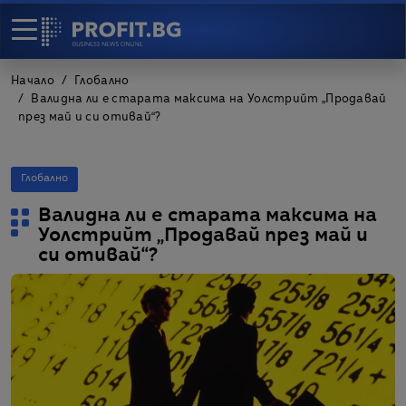
Начало
Глобално
Валидна ли е старата максима на Уолстрийт „Продавай
през май и си отивай“?
Глобално
Валидна ли е старата максима на
Уолстрийт „Продавай през май и
си отивай“?