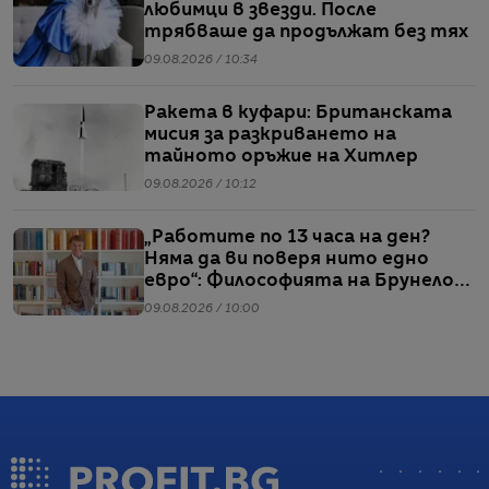
любимци в звезди. После
трябваше да продължат без тях
09.08.2026 / 10:34
Ракета в куфари: Британската
мисия за разкриването на
тайното оръжие на Хитлер
09.08.2026 / 10:12
„Работите по 13 часа на ден?
Няма да ви поверя нито едно
евро“: Философията на Брунело
Кучинели за бизнеса и живота
09.08.2026 / 10:00