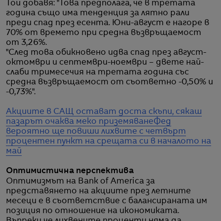
Той добавя: "Това предполага, че в третата
година също има тенденция за лятно рали
преди спад през есента. Юни-август е нагоре в
70% от времето при средна възвръщаемост
от 3,26%.
"След това обикновено идва спад през август-
октомври и септември-ноември – двете най-
слаби тримесечия на третата година със
средна възвръщаемост от съответно -0,50% и
-0,73%".
Акциите в САЩ остават доста скъпи, сякаш
пазарът очаква меко приземяване
Фед
вероятно ще повиши лихвите с четвърт
процентен пункт на срещата си в началото на
май
Оптимистична перспектива
Оптимизмът на Bank of America за
представянето на акциите през летните
месеци е в съответствие с балансираната им
позиция по отношение на икономиката.
Въпреки че лихвените проценти няма да