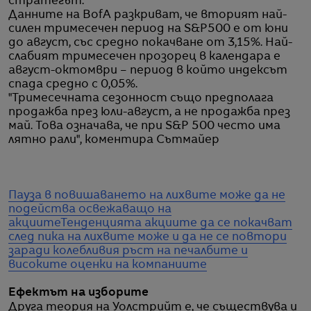
стратегът.
Данните на BofA разкриват, че вторият най-
силен тримесечен период на S&P500 е от юни
до август, със средно покачване от 3,15%. Най-
слабият тримесечен прозорец в календара е
август-октомври – период в който индексът
спада средно с 0,05%.
"Тримесечната сезонност също предполага
продажба през юли-август, а не продажба през
май. Това означава, че при S&P 500 често има
лятно рали", коментира Сътмайер
Пауза в повишаването на лихвите може да не
подейства освежаващо на
акциите
Тенденцията акциите да се покачват
след пика на лихвите може и да не се повтори
заради колебливия ръст на печалбите и
високите оценки на компаниите
Ефектът на изборите
Друга теория на Уолстрийт е, че съществува и