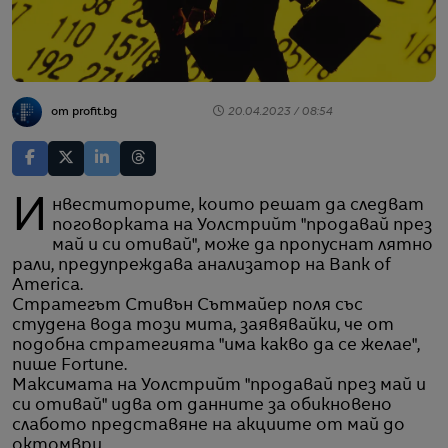
от profit.bg
20.04.2023 / 08:54
Инвеститорите, които решат да следват
поговорката на Уолстрийт "продавай през
май и си отивай", може да пропуснат лятно
рали, предупреждава анализатор на Bank of
America.
Стратегът Стивън Сътмайер поля със
студена вода този мита, заявявайки, че от
подобна стратегията "има какво да се желае",
пише Fortune.
Максимата на Уолстрийт "продавай през май и
си отивай" идва от данните за обикновено
слабото представяне на акциите от май до
октомври.