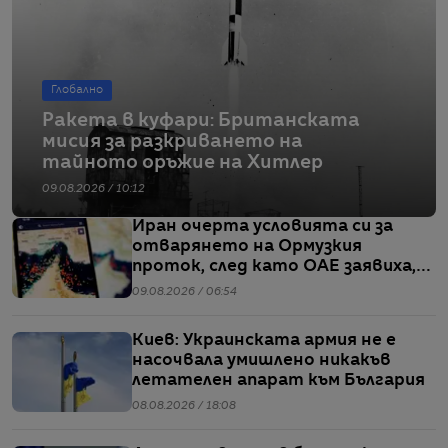
Глобално
Ракета в куфари: Британската
мисия за разкриването на
тайното оръжие на Хитлер
09.08.2026 / 10:12
Иран очерта условията си за
отварянето на Ормузкия
проток, след като ОАЕ заявиха,
че един от корабите им е бил
09.08.2026 / 06:54
обект на въздушен удар
Киев: Украинската армия не е
насочвала умишлено никакъв
летателен апарат към България
08.08.2026 / 18:08