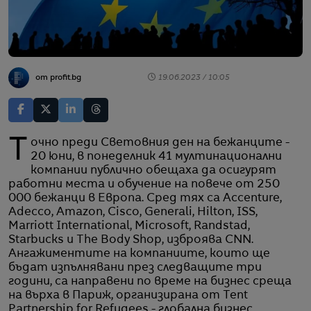
от profit.bg
19.06.2023 / 10:05
Точно преди Световния ден на бежанците -
20 юни, в понеделник 41 мултинационални
компании публично обещаха да осигурят
работни места и обучение на повече от 250
000 бежанци в Европа. Сред тях са Accenture,
Adecco, Amazon, Cisco, Generali, Hilton, ISS,
Marriott International, Microsoft, Randstad,
Starbucks и The Body Shop, изброява CNN.
Ангажиментите на компаниите, които ще
бъдат изпълнявани през следващите три
години, са направени по време на бизнес среща
на върха в Париж, организирана от Tent
Partnership for Refugees - глобална бизнес