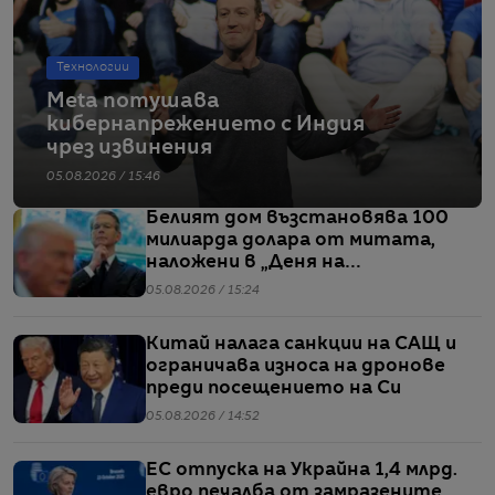
Технологии
Meta потушава
кибернапрежението с Индия
чрез извинения
05.08.2026 / 15:46
Белият дом възстановява 100
милиарда долара от митата,
наложени в „Деня на
освобождението“
05.08.2026 / 15:24
Китай налага санкции на САЩ и
ограничава износа на дронове
преди посещението на Си
05.08.2026 / 14:52
ЕС отпуска на Украйна 1,4 млрд.
евро печалба от замразените