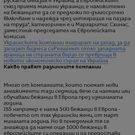
руската инвазия в Украйна, а Европейският
съюз приема милиони украинци, е наложително
на бежанците да се предложи по-дългосрочно
включване и надежда чрез интеграция на пазара
на труда", категоричен е и Маргаритис Схинас,
заместник-председател на Европейската
комисия.
Украинските компании мигрират на запад, за да
запазят бизнеса си
Регионът около западната
граница на страната бързо се превръща в
новото икономическо сърце на Украйна
Какво правят различните компании
Много от компаниите, които поемат нови
ангажименти тази седмица, вече са наемали или
обучавали бежанци в Европа през изминалата
година.
ISS например е наела 500 бежанци в Европа -
повечето от тях украински жени, от март
миналата година. Но в понеделник тя се
ангажира да наеме още 1000 бежанци в
европейските си операции и да предостави