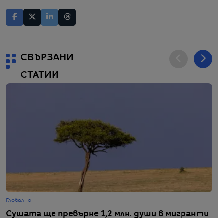
СВЪРЗАНИ
СТАТИИ
Глобално
Г
Сушата ще превърне 1,2 млн. души в мигранти
Б