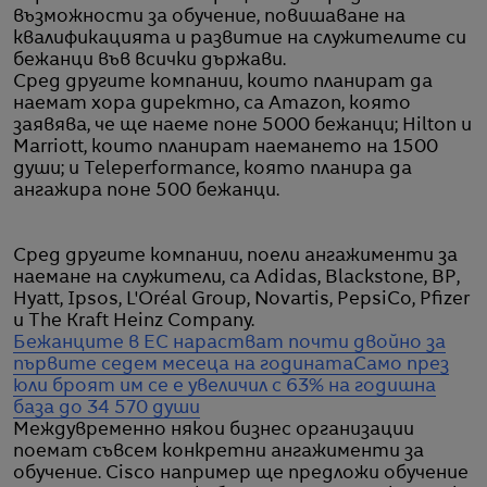
възможности за обучение, повишаване на
квалификацията и развитие на служителите си
бежанци във всички държави.
Сред другите компании, които планират да
наемат хора директно, са Amazon, която
заявява, че ще наеме поне 5000 бежанци; Hilton и
Marriott, които планират наемането на 1500
души; и Teleperformance, която планира да
ангажира поне 500 бежанци.
Сред другите компании, поели ангажименти за
наемане на служители, са Adidas, Blackstone, BP,
Hyatt, Ipsos, L'Oréal Group, Novartis, PepsiCo, Pfizer
и The Kraft Heinz Company.
Бежанците в ЕС нарастват почти двойно за
първите седем месеца на годината
Само през
юли броят им се е увеличил с 63% на годишна
база до 34 570 души
Междувременно някои бизнес организации
поемат съвсем конкретни ангажименти за
обучение. Cisco например ще предложи обучение