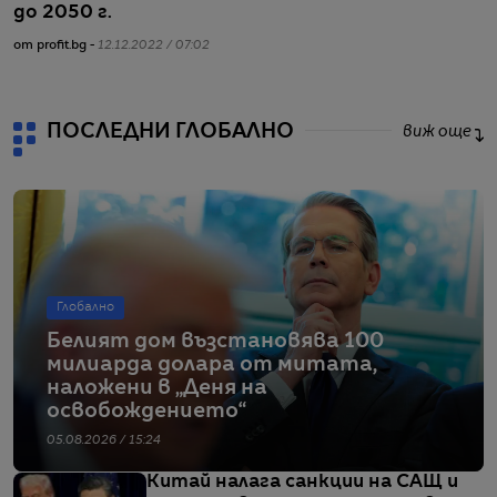
до 2050 г.
т
от profit.bg -
12.12.2022 / 07:02
от
ПОСЛЕДНИ ГЛОБАЛНО
виж още
Глобално
Белият дом възстановява 100
милиарда долара от митата,
наложени в „Деня на
освобождението“
05.08.2026 / 15:24
Китай налага санкции на САЩ и