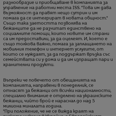
разнообразие и приобщаване в компанията за
управление на работни места ISS. "Това им дава
възможност да правят нещо сутрин и им
помага да се интегрират в новата общност."
Също така заетостта позволява на
бежанците да не разчитат единствено на
социалните помощи, които новите им страни
са им предоставили, за да оцелеят. И, което е
също толкова важно, помага за заплащането на
мобилния телефон и интернет услугите, от
които се нуждаят, за да поддържат връзка със
семействата си у дома и да им изпращат пари и
хранителни продукти.
Въпреки че повечето от обещанията на
компанията, направени в понеделник, се
отнасят за бежанци от всички националности,
специално внимание е отделено на украинските
бежанци, чийто брой е нараснал до над 5
милиона миналата година.
"При положение, че не се вижда краят на