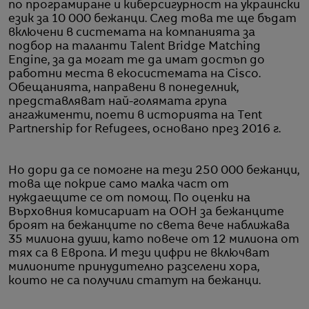
по програмиране и киберсигурност на украински
език за 10 000 бежанци. След това те ще бъдат
включени в системата на компанията за
подбор на таланти Talent Bridge Matching
Engine, за да могат те да имат достъп до
работни места в екосистемата на Cisco.
Обещанията, направени в понеделник,
представляват най-голямата група
ангажименти, поети в историята на Tent
Partnership for Refugees, основано през 2016 г.
Но дори да се помогне на тези 250 000 бежанци,
това ще покрие само малка част от
нуждаещите се от помощ. По оценки на
Върховния комисариат на ООН за бежанците
броят на бежанците по света вече наближава
35 милиона души, като повече от 12 милиона от
тях са в Европа. И тези цифри не включват
милионите принудително разселени хора,
които не са получили статут на бежанци.