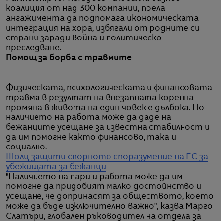
коалиция от над 300 компании, поела
ангажимента да подпомага икономическата
интеграция на хора, избягали от родните си
страни заради война и политическо
преследване.
Помощ за борба с травмите
Физическата, психологическата и финансовата
травма в резултат на внезапната коренна
промяна в живота на един човек е дълбока. Но
наличието на работа може да даде на
бежанците усещане за известна стабилност и
да им помогне както финансово, така и
социално.
Шолц защити спорното споразумение на ЕС за
убежищата за бежанци
"Наличието на пари и работа може да им
помогне да придобият малко достойнство и
усещане, че допринасят за обществото, което
може да бъде изключително важно", казва Марго
Слатъри, глобален ръководител на отдела за